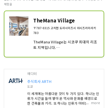
체험을
TheMana Village
〒787-0315 고치현 도사시미즈시 아시즈리미사키
783
TheMana Village는 시코쿠 최대의 리조
트 지역입니다.

호텔은 카페, 레스토랑, 온천 등을 갖추고 
있습니다.

카페, 레스토랑, 온천은 숙박하지 않는 분
에디터
도 이용하실 수 있습니다.

주식회사 ARTH
객실은 노천탕이 있는 스위트룸, 서양식 객
도쿄
실, 일본식 객실 등 다양하며, 모두 오션뷰
이 세계에는 아름다운 것이 두 가지 있다. 하나는 인
가 되어 있습니다.

류가 시간을 들여 쌓아 온 역사와 문화를 배경으로
넓은 라운지에서는 태평양의 절경을 바라
more
한 건축물과 거리. 또 하나는 인류가 어떠한 손을 더