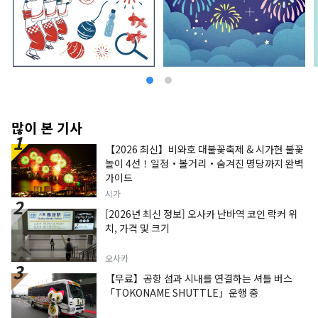
느긋한 시간을 즐길 수 있습니다.
많이 본 기사
【2026 최신】비와호 대불꽃축제 & 시가현 불꽃
놀이 4선！일정・볼거리・숨겨진 명당까지 완벽
가이드
시가
[2026년 최신 정보] 오사카 난바역 코인 락커 위
치, 가격 및 크기
오사카
【무료】공항 섬과 시내를 연결하는 셔틀 버스
「TOKONAME SHUTTLE」운행 중