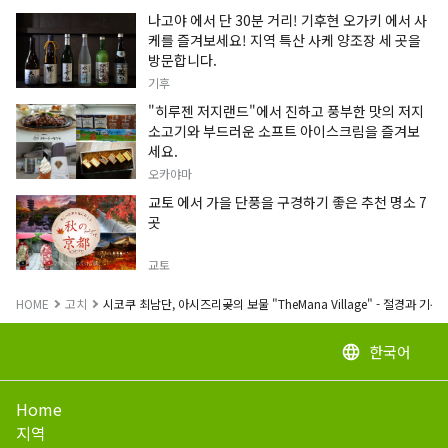
나고야 에서 단 30분 거리! 기후현 오가키 에서 사
케를 즐겨보세요! 지역 특산 사케 양조장 세 곳을
방문합니다.
기후
"히루젠 저지랜드"에서 진하고 풍부한 맛의 저지
소고기와 부드러운 소프트 아이스크림을 즐겨보
세요.
오카야마
교토 에서 가을 단풍을 구경하기 좋은 추천 명소 7
곳
교토
HOME
고치
시코쿠 최남단, 아시즈리곶의 보물 "TheMana Village" - 절경과 
한국어
language
Home
지역