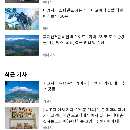
아이치
나가시마 스파랜드 가는 법｜나고야역 출발 직행
버스로 약 50분
미에
후지산 5합목 완벽 가이드 | 가와구치코 호수 관광
을 위한 명소, 복장, 접근 방법 및 일정
야마나시
최근 기사
가고시마 여행 완벽 가이드 | 비행기, 기차, 페리 추
천 경로
가고시마
[ 나고야 에서 기차로 30분 거리] 일본 최대의 마네
키네코 생산지인 도코나메시 에서 열리는 마네 손
짓하는 고양이( 손짓하는 고양이 ) 전시회에 대한
정보입니다.
아이치