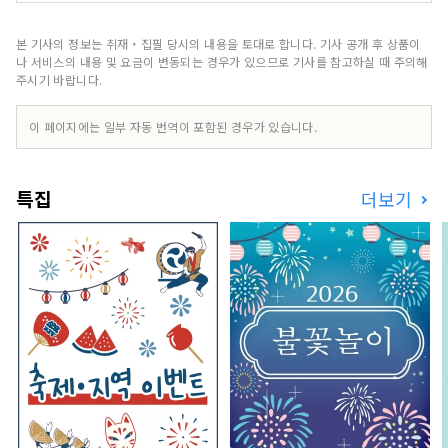
하지 않은 자연이다. 우리는 전 세계를 모험하고 그
보면서 Cafe & Bar에서 오리지널 음료와 
안에서 아직 자고 있는 것, 가치가 발견되지 않은 것
젤라토를 맛볼 수 있습니다.

을 찾아낸다. 전세계 사람들에게 마음을 매료하는
본 기사의 정보는 취재・집필 당시의 내용을 토대로 합니다. 기사 공개 후 상품이
아트 작품으로 전달합니다.
나 서비스의 내용 및 요금이 변동되는 경우가 있으므로 기사를 참고하실 때 주의해
레스토랑 Azzurrissimo의 갑판에서는 환
주시기 바랍니다.
상적인 일몰과 조명에서 바다 소리를 들으
며 음료와 저녁 식사를 즐기실 수 있습니
이 페이지에는 일부 자동 번역이 포함된 경우가 있습니다.
다.

저녁 식사는 현지 계절의 재료를 살린 요리
를 준비하고 있습니다. 예약 시 일본 요리 
특집
더보기
또는 이탈리아 요리를 선택하실 수 있습니
다.

밤에는 만천의 별이 빛나는 하늘 아래 스타 
워칭 투어를 개최하고 있습니다.

자전거나 킥보드의 렌탈도 하고 있으므로, 
주변 관광에도 딱입니다. 직원이 운전하는 
툭툭을 타고 나갈 수도 있습니다.

대자연의 절경과 풍부한 은혜를 살린 요리, 