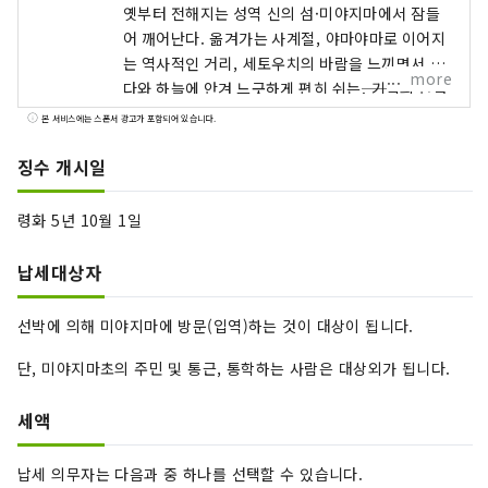
옛부터 전해지는 성역 신의 섬·미야지마에서 잠들
어 깨어난다. 옮겨가는 사계절, 야마야마로 이어지
는 역사적인 거리, 세토우치의 바람을 느끼면서 바
more
다와 하늘에 안겨 느긋하게 편히 쉬는――. 기억의 안쪽
에서 감각을 갈아 이쓰 쿠시마 이로하의 한 때 마음
본 서비스에는 스폰서 광고가 포함되어 있습니다.
을 풀고 보내십시오.
징수 개시일
령화 5년 10월 1일
납세대상자
선박에 의해 미야지마에 방문(입역)하는 것이 대상이 됩니다.
단, 미야지마초의 주민 및 통근, 통학하는 사람은 대상외가 됩니다.
세액
납세 의무자는 다음과 중 하나를 선택할 수 있습니다.