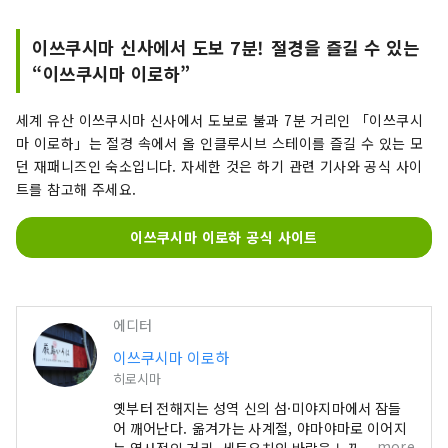
는, 일본 전통의 창고의 마음을 소중히 하
면서, 그리움에 싸인 방과, 세토우치의 맛, 
이쓰쿠시마 신사에서 도보 7분! 절경을 즐길 수 있는
천공의 온천, 그리고, 마음을 담은 자연체
“이쓰쿠시마 이로하”
의 대접으로, 여행자를 맞이 하는 치유의 
숙소입니다. 하나님의 섬에서 삶의 평온함
세계 유산 이쓰쿠시마 신사에서 도보로 불과 7분 거리인 「이쓰쿠시
을 느낄 수 있는 밤을 보내십시오.
마 이로하」는 절경 속에서 올 인클루시브 스테이를 즐길 수 있는 모
던 재패니즈인 숙소입니다. 자세한 것은 하기 관련 기사와 공식 사이
트를 참고해 주세요.
이쓰쿠시마 이로하 공식 사이트
에디터
이쓰쿠시마 이로하
히로시마
옛부터 전해지는 성역 신의 섬·미야지마에서 잠들
어 깨어난다. 옮겨가는 사계절, 야마야마로 이어지
more