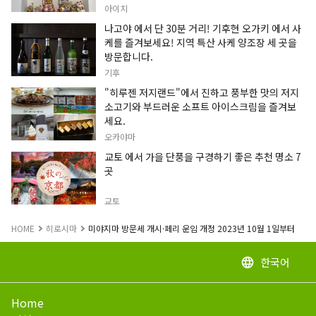
정보입니다.
아이치
나고야 에서 단 30분 거리! 기후현 오가키 에서 사
케를 즐겨보세요! 지역 특산 사케 양조장 세 곳을
방문합니다.
기후
"히루젠 저지랜드"에서 진하고 풍부한 맛의 저지
소고기와 부드러운 소프트 아이스크림을 즐겨보
세요.
오카야마
교토 에서 가을 단풍을 구경하기 좋은 추천 명소 7
곳
교토
HOME
히로시마
미야지마 방문세 개시·페리 운임 개정 2023년 10월 1일부터
한국어
language
Home