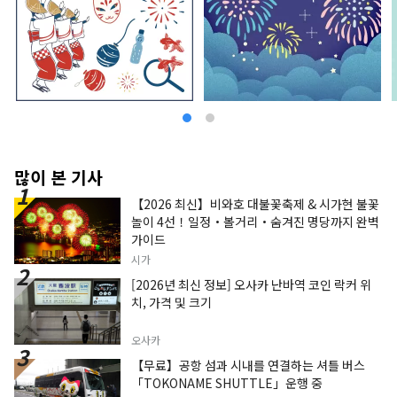
많이 본 기사
【2026 최신】비와호 대불꽃축제 & 시가현 불꽃
놀이 4선！일정・볼거리・숨겨진 명당까지 완벽
가이드
시가
[2026년 최신 정보] 오사카 난바역 코인 락커 위
치, 가격 및 크기
오사카
【무료】공항 섬과 시내를 연결하는 셔틀 버스
「TOKONAME SHUTTLE」운행 중