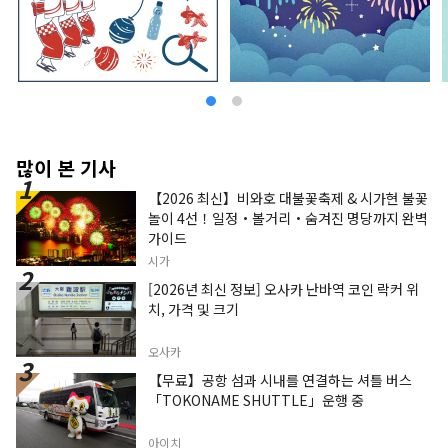
많이 본 기사
【2026 최신】비와호 대불꽃축제 & 시가현 불꽃
놀이 4선！일정・볼거리・숨겨진 명당까지 완벽
가이드
시가
[2026년 최신 정보] 오사카 난바역 코인 락커 위
치, 가격 및 크기
오사카
【무료】공항 섬과 시내를 연결하는 셔틀 버스
「TOKONAME SHUTTLE」운행 중
아이치