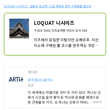
LOQUAT 니시이즈 : 일본의 은신처, 고급 체험과 현지 식재료를 즐긴다
LOQUAT 니시이즈
〒410-3302 시즈오카현 이즈시 도이 365
이즈에서 유일한 이탈리안 오베르주. 지산 
지소에 구애된 풀 코스를 연주하는 것은, 
전 아로마프레스카의 톱 셰프. 숙박은, 3조 
한정의 개성이 다른 역사적 건축물을 리노
베이션한 일동 전세 스타일. 각각의 동에
는, 전실에 원천 싱크대의 완전 프라이빗한 
에디터
노천탕 테라스를 완비. 고객 한 쌍 한 쌍에 
전임의 컨시어지가 당신만의 이즈에서의 
주식회사 ARTH
체재를 제안합니다.

도쿄
여기밖에 없는, 하루 3조만의 특별한 스테
이 세계에는 아름다운 것이 두 가지 있다. 하나는 인
이. 아름다운 니시이즈에서 마음을 풀어 채
류가 시간을 들여 쌓아 온 역사와 문화를 배경으로
우는 시간을.
more
한 건축물과 거리. 또 하나는 인류가 어떠한 손을 더
하지 않은 자연이다. 우리는 전 세계를 모험하고 그