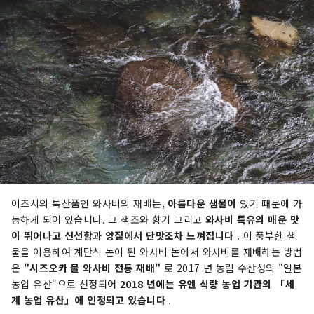
이즈시의 특산품인 와사비의 재배는,
아름다운 샘물이
있기 때문에 가
능하게 되어 있습니다. 그 색조와 향기 그리고
와사비 특유의 매운 맛
이 뛰어나고 신선함과 양질에서 단맛조차 느껴집니다
. 이 풍부한 샘
물을 이용하여 계단식 논이 된 와사비 논에서 와사비를 재배하는 방법
은
"시즈오카 물 와사비 전통 재배"
로 2017 년 농림 수산성의 "일본
농업 유산"으로 선정되어
2018 년에는 유엔 식량 농업 기관의 「세
계 농업 유산」에 인정되고 있습니다
.