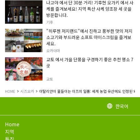
나고야 에서 단 30분 거리! 기후현 오가키 에서 사
케를 즐겨보세요! 지역 특산 사케 양조장 세 곳을
방문합니다.
기후
"히루젠 저지랜드"에서 진하고 풍부한 맛의 저지
소고기와 부드러운 소프트 아이스크림을 즐겨보
세요.
오카야마
교토 에서 가을 단풍을 구경하기 좋은 추천 명소 7
곳
교토
HOME
시즈오카
이탈리안이 물들이는 이즈의 일품: 세계 농업 유산에도 인정된 와사
한국어
language
Home
지역
특집