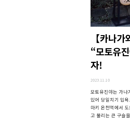
【카나가와
“모토유진
자!
2023.11.10
모토유진야는 가나가
있어 당일치기 입욕도
마키 온천역에서 도
고 불리는 큰 구슬