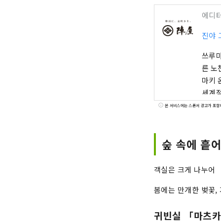
에디
진야 
쓰루마
른 노
마키 온천역
세계적
・유무
본 서비스에는 스폰서 광고가 포함
리야」
뜻한 
숲 속에 흩어
니다.
편히 쉬실 수 있습니다. 공식
카타군 신온천초탕 13
객실은 크게 나누어 
그랜드
봄에는 만개한 벚꽃,
쇼에서
가 된
귀빈실 「마츠
초록에