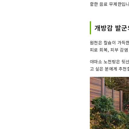
함한 음료 무제한입니
개방감 발군
원천은 칼슘이 가득한 
피로 회복, 피부 감염
야마소 노천탕은 뒷산
고 싶은 분에게 추천