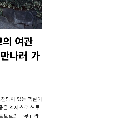
고의 여관
 만나러 가
천탕이 있는 객실이 
좋은 액세스로 쓰루 
「토토로의 나무」라