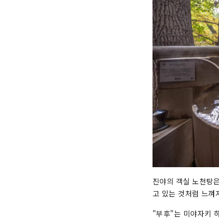
진야의 객실 노천탕은
고 있는 것처럼 느껴
"부후"는 미야자키 