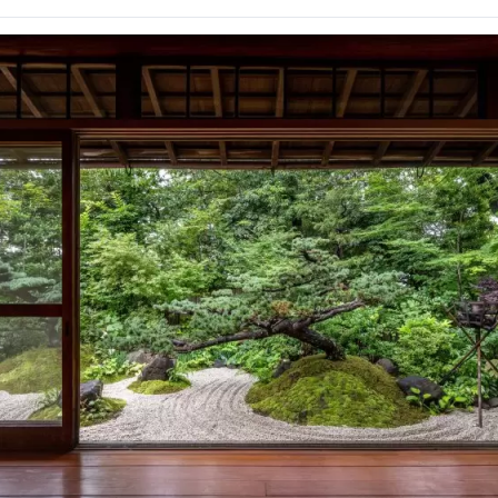
식 HP：https://www.midoriya-ryokan.jp/bessho/ 나가노현
5 진야 그룹에서는 일본 전국의 여관의 경영 개혁과 지방 창생에 공헌하는
 폭넓게 전개하고 있습니다. ■진야 커넥트 사업 호텔, 여관용 클라우
매, 지원 https://www.jinya-connect.com/ ■사토야마 커넥트
실현하기 위한 면적 IT 솔루션 제공 https://satoyama.jinya-conn