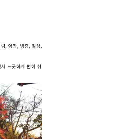
, 염좌, 냉증, 절상,
면서 느긋하게 편히 쉬