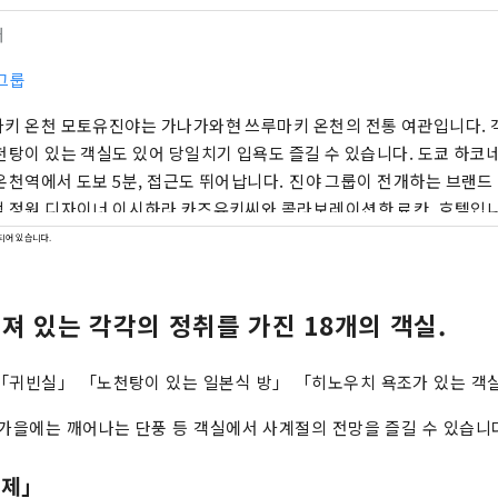
터
그룹
키 온천 모토유진야는 가나가와현 쓰루마키 온천의 전통 여관입니다. 
천탕이 있는 객실도 있어 당일치기 입욕도 즐길 수 있습니다. 도쿄 하코
에서 도보 5분, 접근도 뛰어납니다. 진야 그룹이 전개하는 브랜드 「미도리야」는,
 정원 디자이너 이시하라 카즈유키씨와 콜라보레이션한 료칸, 호텔입니
라 온천 미도리야 효고현 북부 다지마 지방 유무라 온천에 있는 여관 
되어 있습니다.
는 세계적 정원 디자이너 이시하라 와코 프로듀스. 전세 정원이있는 노
객실, 회의실, 키즈 룸이 있습니다. 관내의 곳곳에 식물과 꽃이 넘쳐 녹
져 있는 각각의 정취를 가진 18개의 객실.
 2023년 7월에 미키하우스 총연 “웰컴 베이비의 숙소” 인정. 아기・아
HP：https://www.midoriya-ryokan.jp/yumura/ 효고현 미
26 ・베쓰쇼 온천 미도리야 나가노현 우에다시 벳쇼 온천에 2023년 8월
「귀빈실」 「노천탕이 있는 일본식 방」 「히노우치 욕조가 있는 객실
 오픈. 세계적 정원 디자이너 이시하라 카즈유키씨 감수. 이시하라 씨가
 가을에는 깨어나는 단풍 등 객실에서 사계절의 전망을 즐길 수 있습니
 금메달을 수상한 정원을 재현. 사계절의 정원 풍경을 즐길 수 있는, 
 3개의 전세 전용 목욕탕은 원천에 걸쳐서 즐길 수 있습니다. 저녁 식사는
카제」
 둘러싸인 공간에서 보내는 극상의 "편안 시간". 가족이나 동료와 방문하