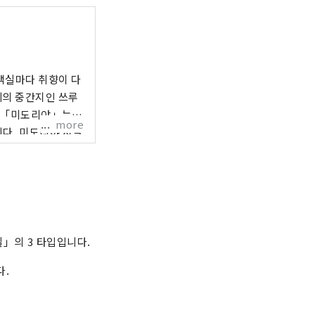
객실마다 취향이 다
네의 중간지인 쓰루
more
다. 미도리야 시설
「유무라 온천 미도
천탕과 나무가 따
음이 넘치는 공간입
이 동반도 안심하고
」의 3 타입입니다.
 영국 첼시 플라워
다.
내탕과 노천탕이 세트
 계절 회석을 준비.
는 것은 물론, 혼