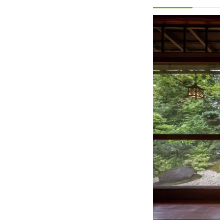
자 여행에도 추천입니다. 공
우에다시 벳쇼 온천 22
사업을
발, 판
환대를 