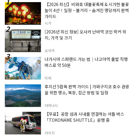
【2026 최신】비와호 대불꽃축제 & 시가현 불꽃
놀이 4선！일정・볼거리・숨겨진 명당까지 완벽
가이드
시가
[2026년 최신 정보] 오사카 난바역 코인 락커 위
치, 가격 및 크기
오사카
나가시마 스파랜드 가는 법｜나고야역 출발 직행
버스로 약 50분
미에
후지산 5합목 완벽 가이드 | 가와구치코 호수 관광
을 위한 명소, 복장, 접근 방법 및 일정
야마나시
【무료】공항 섬과 시내를 연결하는 셔틀 버스
「TOKONAME SHUTTLE」운행 중
아이치