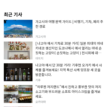
최근 기사
가고시마 여행 완벽 가이드 | 비행기, 기차, 페리 추
천 경로
가고시마
[ 나고야 에서 기차로 30분 거리] 일본 최대의 마네
키네코 생산지인 도코나메시 에서 열리는 마네 손
짓하는 고양이( 손짓하는 고양이 ) 전시회에 대한
정보입니다.
아이치
나고야 에서 단 30분 거리! 기후현 오가키 에서 사
케를 즐겨보세요! 지역 특산 사케 양조장 세 곳을
방문합니다.
기후
"히루젠 저지랜드"에서 진하고 풍부한 맛의 저지
소고기와 부드러운 소프트 아이스크림을 즐겨보
세요.
오카야마