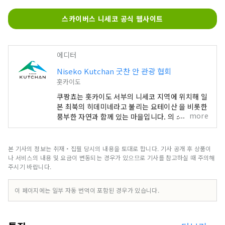
울리는 리조트로서의 모습을 매료시켜 줍니다. 이
계정은 NISEKO KUTCHAN의 인기 레스토랑과 아
스카이버스 니세코 공식 웹사이트
름다운 자연 경관, 럭셔리 호텔, 여행에 도움이되는
정보를 소개합니다.
에디터
Niseko Kutchan 굿찬 안 관광 협회
홋카이도
쿠짱쵸는 홋카이도 서부의 니세코 지역에 위치해 일
본 최북의 히데미네라고 불리는 요테이산 을 비롯한
more
풍부한 자연과 함께 있는 마을입니다. 의 스키어가
동경하는 극상의 파우더 스노우가 쌓이는 이 땅은,
바로 「도요 의 생모리츠」라고 부르기에 어울리는
리조트로서의 모습을 매료시켜 줍니다. 이 계정은
본 기사의 정보는 취재・집필 당시의 내용을 토대로 합니다. 기사 공개 후 상품이
NISEKO KUTCHAN의 인기 레스토랑과 아름다운
나 서비스의 내용 및 요금이 변동되는 경우가 있으므로 기사를 참고하실 때 주의해
자연 경관, 럭셔리 호텔, 여행에 도움이되는 정보를
주시기 바랍니다.
소개합니다.
이 페이지에는 일부 자동 번역이 포함된 경우가 있습니다.