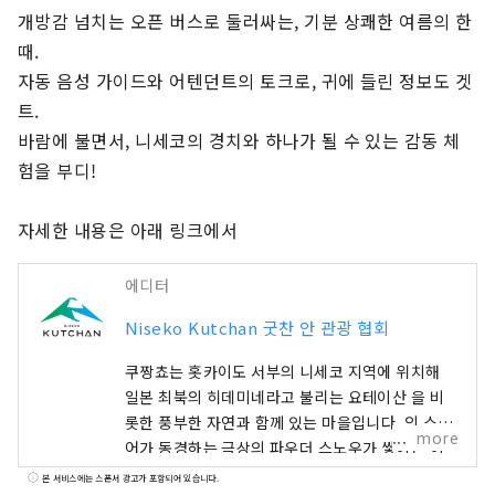
개방감 넘치는 오픈 버스로 둘러싸는, 기분 상쾌한 여름의 한 
때.

자동 음성 가이드와 어텐던트의 토크로, 귀에 들린 정보도 겟
트.

바람에 불면서, 니세코의 경치와 하나가 될 수 있는 감동 체
험을 부디!

자세한 내용은 아래 링크에서
에디터
Niseko Kutchan 굿찬 안 관광 협회
쿠짱쵸는 홋카이도 서부의 니세코 지역에 위치해
일본 최북의 히데미네라고 불리는 요테이산 을 비
롯한 풍부한 자연과 함께 있는 마을입니다. 의 스키
more
어가 동경하는 극상의 파우더 스노우가 쌓이는 이
땅은, 바로 「도요 의 생모리츠」라고 부르기에 어
본 서비스에는 스폰서 광고가 포함되어 있습니다.