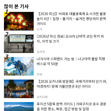
많이 본 기사
【2026 최신】비와호 대불꽃축제 & 시가현 불꽃
놀이 4선！일정・볼거리・숨겨진 명당까지 완벽
가이드
시가
[2026년 최신 정보] 오사카 난바역 코인 락커 위
치, 가격 및 크기
오사카
나가시마 스파랜드 가는 법｜나고야역 출발 직행
버스로 약 50분
미에
【2026 오키나와 밤문화】국제거리부터 인기 바,
야경까지! 밤에 가볼만한곳 8선 가이드
오키나와
후지산 5합목 완벽 가이드 | 가와구치코 호수 관광
을 위한 명소, 복장, 접근 방법 및 일정