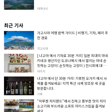
야마나시
최근 기사
가고시마 여행 완벽 가이드 | 비행기, 기차, 페리 추
천 경로
가고시마
[ 나고야 에서 기차로 30분 거리] 일본 최대의 마네
키네코 생산지인 도코나메시 에서 열리는 마네 손
짓하는 고양이( 손짓하는 고양이 ) 전시회에 대한
정보입니다.
아이치
나고야 에서 단 30분 거리! 기후현 오가키 에서 사
케를 즐겨보세요! 지역 특산 사케 양조장 세 곳을
방문합니다.
기후
"히루젠 저지랜드"에서 진하고 풍부한 맛의 저지
소고기와 부드러운 소프트 아이스크림을 즐겨보
세요.