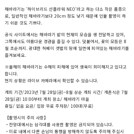
어와 연계하여 이시카와현의 매력을 널리 전하고
있습니다.
해바라기는 '하이브리드 선플라워 NEO'라고 하는 다소 작은 품종으
로, 일반적인 해바라기보다 20cm 정도 낮기 때문에 인물 촬영이 하
기 쉬운 것도 기쁘다.
공식 사이트에서는 해바라기 밭의 현재의 모습을 생 전달하고 있어,
그쪽에서도 아름다운 경관을 즐길 수 있다. 덧붙여서, 꽃의 모듬은 8
월 초순까지. 광대한 허베이 갯벌의 땅에 일면에 피어있는 해바라기를
즐겨보세요.
※올해의 해바라기는 수해의 피해에 있어 생육이 희미해지고 있다고
합니다.
현지 상황은 라이브 카메라에서 확인할 수 있습니다.
개최 기간/
2023년 7월 28일(금)~8월 상순 개최 시간/ 개촌식은 7월
28일(금) 10:00부터 개최 장소/ 해바라기 마을
휴일/ 없음 요금/ 입장 무료 주차장/ 100대(무료)
【촬영시의 주의 사항】
・전망대에서는 삼각대를 사용한 촬영은 금지되어 있습니다.
・미로 내에서 다른 손님의 통행을 방해하지 않도록 주의해 주십시