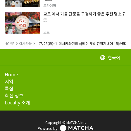
오카야마
교토 에서 가을 단풍을 구경하기 좋은 추천 명소 7
곳
교토
HOME
이시카와
【7/28(금)~】이시카와현의 허베이 갯벌 간척지내에 “해바라기 마
한국어
language
Home
지역
특집
최신 정보
Locally 소개
Copyright © MATCHA Inc.
Powered by