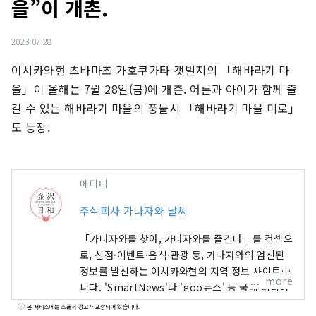
을”이 개촌.
2023.07.28
이시카와현 츠바마초 가호쿠가타 갯벌지의 「해바라기 마
을」이 올해는 7월 28일(금)에 개촌. 어른과 아이가 함께 즐
길 수 있는 해바라기 마을의 풍물시 「해바라기 마을 미로」
도 등장.
에디터
주식회사 가나자와 날씨
「가나자와를 찾아, 가나자와를 즐긴다」를 컨셉으
로, 신점·이벤트·음식·관광 등, 가나자와의 엄선된
정보를 발신하는 이시카와현의 지역 정보 사이트입
more
니다. 'SmartNews'나 'goo뉴스' 등 국내 미디어
외에도 중국, 대만, 홍콩, 태국, 베트남 등 해외 미디
본 서비스에는 스폰서 광고가 포함되어 있습니다.