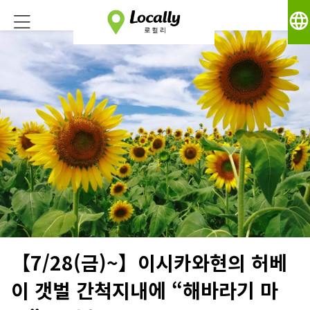
language
【7/28(금)~】이시카와현의 허베
이 갯벌 간척지내에 “해바라기 마