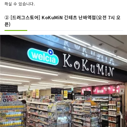
하실 수 있습니다.
② [드러그스토어] KoKuMiN 긴테츠 난바역점(오전 7시 오
픈)