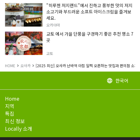
"히루젠 저지랜드"에서 진하고 풍부한 맛의 저지
소고기와 부드러운 소프트 아이스크림을 즐겨보
세요.
오카야마
교토 에서 가을 단풍을 구경하기 좋은 추천 명소 7
곳
교토
HOME
오사카
[2025 최신] 오사카 난바역 아침 일찍 오픈하는 맛집과 편의점 소개
한국어
language
Home
지역
특집
최신 정보
Locally 소개