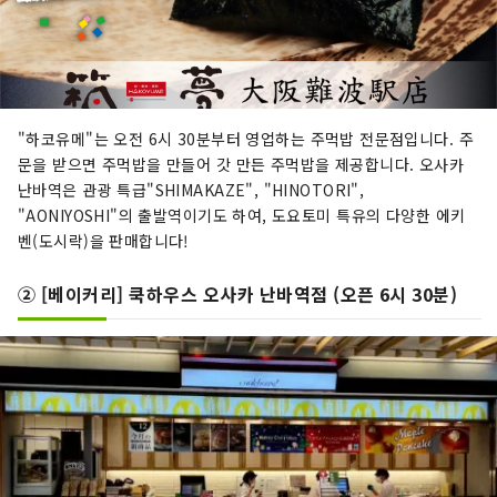
"하코유메"는 오전 6시 30분부터 영업하는 주먹밥 전문점입니다. 주
문을 받으면 주먹밥을 만들어 갓 만든 주먹밥을 제공합니다. 오사카
난바역은 관광 특급"SHIMAKAZE", "HINOTORI",
"AONIYOSHI"의 출발역이기도 하여, 도요토미 특유의 다양한 에키
벤(도시락)을 판매합니다!
② [베이커리] 쿡하우스 오사카 난바역점 (오픈 6시 30분)