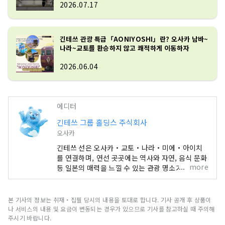
2026.07.17
긴테쓰 관광 특급「AONIYOSHI」란? 오사카 남바~
나라~교토를 환승하지 않고 쾌적하게 이동하자
2026.06.04
에디터
긴테쓰 그룹 홀딩스 주식회사
오사카
긴테쓰 선은 오사카・교토・나라・미에・아이치
를 연결하며, 연선 곳곳에는 역사와 자연, 음식 문화
more
등 일본의 매력을 느낄 수 있는 관광 명소가 다양하
게 펼쳐져 있습니다. 이 콘텐츠에서는 연선의 주요
관광지를 비롯해 추천 레스토랑과 호텔, 여행 중에
있으면 편리한 정보까지, 긴테쓰 연선 여행에 도움
본 기사의 정보는 취재・집필 당시의 내용을 토대로 합니다. 기사 공개 후 상품이
이 되는 정보를 소개합니다. 커버 사진은 미에현의
나 서비스의 내용 및 요금이 변동되는 경우가 있으므로 기사를 참고하실 때 주의해
아고만(英虞湾)입니다. 진주의 고장으로 알려진 아
주시기 바랍니다.