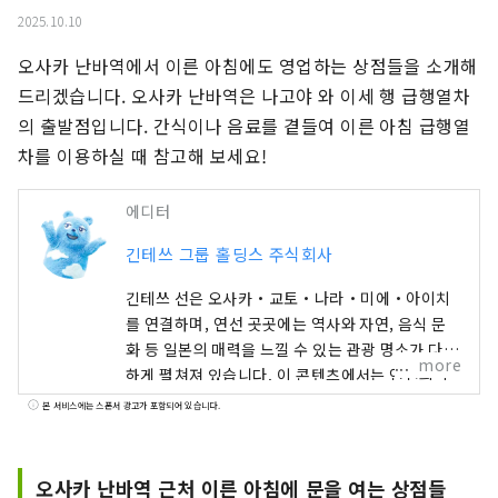
2025.10.10
오사카 난바역에서 이른 아침에도 영업하는 상점들을 소개해 
드리겠습니다. 오사카 난바역은 나고야 와 이세 행 급행열차
의 출발점입니다. 간식이나 음료를 곁들여 이른 아침 급행열
차를 이용하실 때 참고해 보세요!
에디터
긴테쓰 그룹 홀딩스 주식회사
긴테쓰 선은 오사카・교토・나라・미에・아이치
를 연결하며, 연선 곳곳에는 역사와 자연, 음식 문
화 등 일본의 매력을 느낄 수 있는 관광 명소가 다양
more
하게 펼쳐져 있습니다. 이 콘텐츠에서는 연선의 주
요 관광지를 비롯해 추천 레스토랑과 호텔, 여행 중
본 서비스에는 스폰서 광고가 포함되어 있습니다.
에 있으면 편리한 정보까지, 긴테쓰 연선 여행에 도
움이 되는 정보를 소개합니다. 커버 사진은 미에현
의 아고만(英虞湾)입니다. 진주의 고장으로 알려진
오사카 난바역 근처 이른 아침에 문을 여는 상점들