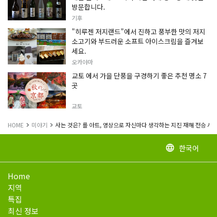
방문합니다.
기후
"히루젠 저지랜드"에서 진하고 풍부한 맛의 저지
소고기와 부드러운 소프트 아이스크림을 즐겨보
세요.
오카야마
교토 에서 가을 단풍을 구경하기 좋은 추천 명소 7
곳
교토
HOME
미야기
사는 것은? 를 아트, 영상으로 자신마다 생각하는 지진 재해 전승 시
한국어
language
Home
지역
특집
최신 정보