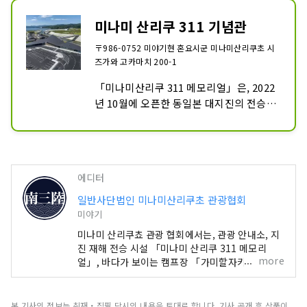
미나미 산리쿠 311 기념관
〒986-0752 미야기현 혼요시군 미나미산리쿠초 시
즈가와 고카마치 200-1
「미나미산리쿠 311 메모리얼」은, 2022
년 10월에 오픈한 동일본 대지진의 전승 
시설입니다. 2011년 3월 11일, 미나미산
리쿠읍민은 어떤 생각으로 판단하고 행동
했는지를 증언 영상에 귀를 기울여, 자신의 
생명을 지키는 것에 대해 생각하는 계기 만
에디터
들기의 시설입니다.

일반사단법인 미나미산리쿠초 관광협회
메인 컨텐츠는, “자신마다”로서 자연 재해
미야기
와 방재에 대해 배울 수 있는 러닝 프로그
미나미 산리쿠쵸 관광 협회에서는, 관광 안내소, 지
램입니다. 읍민의 증언 영상을 봐, 「만약 
진 재해 전승 시설 「미나미 산리쿠 311 메모리
자신이 거기에 있으면, 어떻게 생각 행동할
more
얼」, 바다가 보이는 캠프장 「가미할자키 캠프
장」의 운영을 실시하고 있습니다. 또한 수학여행이
까」를 주위의 사람과 대화하면서 생각합
나 기업연수 등 교육여행의 수용 코디도 실시하고
니다.
있습니다. 센다이 역에서도 차로 1 시간 반으로 "자
본 기사의 정보는 취재・집필 당시의 내용을 토대로 합니다. 기사 공개 후 상품이