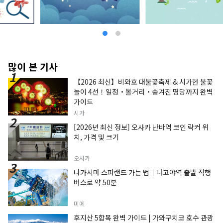
많이 본 기사
【2026 최신】비와호 대불꽃축제 & 시가현 불꽃
놀이 4선！일정・볼거리・숨겨진 명당까지 완벽
가이드
시가
[2026년 최신 정보] 오사카 난바역 코인 락커 위
치, 가격 및 크기
오사카
나가시마 스파랜드 가는 법｜나고야역 출발 직행
버스로 약 50분
미에
후지산 5합목 완벽 가이드 | 가와구치코 호수 관광