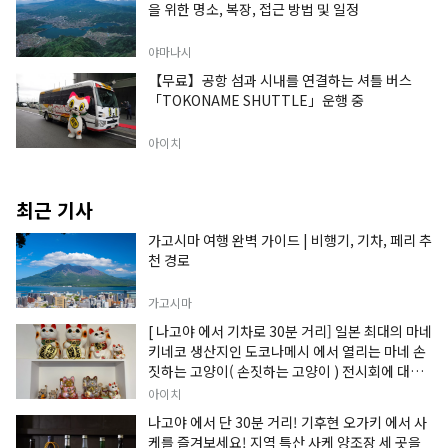
을 위한 명소, 복장, 접근 방법 및 일정
야마나시
【무료】공항 섬과 시내를 연결하는 셔틀 버스
「TOKONAME SHUTTLE」운행 중
아이치
최근 기사
가고시마 여행 완벽 가이드 | 비행기, 기차, 페리 추
천 경로
가고시마
[ 나고야 에서 기차로 30분 거리] 일본 최대의 마네
키네코 생산지인 도코나메시 에서 열리는 마네 손
짓하는 고양이( 손짓하는 고양이 ) 전시회에 대한
정보입니다.
아이치
나고야 에서 단 30분 거리! 기후현 오가키 에서 사
케를 즐겨보세요! 지역 특산 사케 양조장 세 곳을