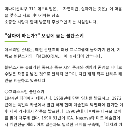
고 있습니다. 센다이 역에서도 차로 1 시간 반으로
"자연과 함께 사는"을 배울 수있는 거리에 꼭 와 주
미나미산리쿠 311 메모리얼은, 「자연이란, 살아가는 것은」에 마음
세요.
을 맞추고 서로 이야기하는 장소.
소중한 사람과 함께 방문해 주셨으면 하는 시설입니다.
"살아야 하는가?" 오감에 묻는 볼탄스키
메모리얼 관내는, 메인 컨텐츠의 러닝 프로그램에 들어가기 전에, 기
독교 볼탄스키의 「MEMORIAL」이 설치되어 있습니다.
볼탄스키는 불합리한 죽음과 죽은 자의 존재와 생명의 존엄을 테마로
수많은 작품을 남긴 것으로 알려져 있으며, 지진 재해 직후 산리쿠 해
안을 방문하고 있습니다.
◇그리스도인 볼탄스키
1944년 파리에서 태어난다. 1968년에 단편 영화를 발표하고, 1972
년에는 독일의 카셀에서 열린 국제 현대 미술전의 닥멘타에 참가한 이
후 세계 각지에서 작품을 발표한다. 1990년대 이후에는 대규모 설치
를 많이 다루게 된다. 1990-91년에 ICA, Nagoya와 미토 예술관에
서 개인전을 개최. 이후 일본과도 밀접한 관계를 구축해, 「대지의 예