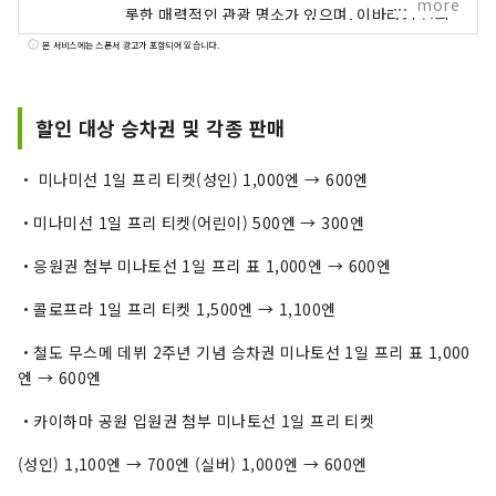
more
롯한 매력적인 관광 명소가 있으며, 이바라키 현의
카츠다와 아자 케포를 연결하는 「히타치 나카 해
본 서비스에는 스폰서 광고가 포함되어 있습니다.
변 철도」가 달려 농업과 수산업이 활발해, 생산량·
낙지 가공 생산량은 일본 제일에 빛나고 있습니다.
황금 도리이에서 SNS에서도 화제 끓는 '희망도 신
할인 대상 승차권 및 각종 판매
사'는 종점 아자가우라역에서 하차하여 도보 2분이
걸립니다. 그 아자가포역에서 국영 히타치 해변공
・ 미나미선 1일 프리 티켓(성인) 1,000엔 → 600엔
원의 코키아 시기에, 아자가포역~공원 해안구간의
무료 셔틀버스 「원해도 셔틀버스」를 운행합니다.
・미나미선 1일 프리 티켓(어린이) 500엔 → 300엔
・응원권 첨부 미나토선 1일 프리 표 1,000엔 → 600엔
・콜로프라 1일 프리 티켓 1,500엔 → 1,100엔
・철도 무스메 데뷔 2주년 기념 승차권 미나토선 1일 프리 표 1,000
엔 → 600엔
・카이하마 공원 입원권 첨부 미나토선 1일 프리 티켓
(성인) 1,100엔 → 700엔 (실버) 1,000엔 → 600엔