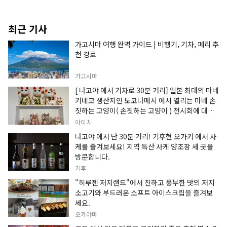
최근 기사
가고시마 여행 완벽 가이드 | 비행기, 기차, 페리 추
천 경로
가고시마
[ 나고야 에서 기차로 30분 거리] 일본 최대의 마네
키네코 생산지인 도코나메시 에서 열리는 마네 손
짓하는 고양이( 손짓하는 고양이 ) 전시회에 대한
정보입니다.
아이치
나고야 에서 단 30분 거리! 기후현 오가키 에서 사
케를 즐겨보세요! 지역 특산 사케 양조장 세 곳을
방문합니다.
기후
"히루젠 저지랜드"에서 진하고 풍부한 맛의 저지
소고기와 부드러운 소프트 아이스크림을 즐겨보
세요.
오카야마