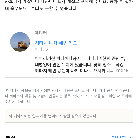
카츠다역 개찰이나 나카미나토역 개찰로 구입해 주세요. 승차 후 열차
내 승무원으로부터도 구할 수 있습니다.
에디터
히타치 나카 해변 철도
이바라키
이바라키현 히타치나카시는 이바라키현의 중앙부,
태평양에 면한 위치에 있습니다. 꽃의 명소 · 국영
more
히타치 해변 공원과 나카 미나토 오사카 시장을 비
롯한 매력적인 관광 명소가 있으며, 이바라키 현의
카츠다와 아자 케포를 연결하는 「히타치 나카 해변
철도」가 달려 농업과 수산업이 활발해, 생산량·낙
본 기사의 정보는 취재・집필 당시의 내용을 토대로 합니다. 기사 공개 후 상품이
지 가공 생산량은 일본 제일에 빛나고 있습니다. 황
나 서비스의 내용 및 요금이 변동되는 경우가 있으므로 기사를 참고하실 때 주의해
금 도리이에서 SNS에서도 화제 끓는 '희망도 신
주시기 바랍니다.
사'는 종점 아자가우라역에서 하차하여 도보 2분이
걸립니다. 그 아자가포역에서 국영 히타치 해변공원
이 페이지에는 일부 자동 번역이 포함된 경우가 있습니다.
의 코키아 시기에, 아자가포역~공원 해안구간의 무
료 셔틀버스 「원해도 셔틀버스」를 운행합니다.