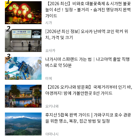
【2026 최신】비와호 대불꽃축제 & 시가현 불꽃
놀이 4선！일정・볼거리・숨겨진 명당까지 완벽
가이드
시가
[2026년 최신 정보] 오사카 난바역 코인 락커 위
치, 가격 및 크기
오사카
나가시마 스파랜드 가는 법｜나고야역 출발 직행
버스로 약 50분
미에
【2026 오키나와 밤문화】국제거리부터 인기 바,
야경까지! 밤에 가볼만한곳 8선 가이드
오키나와
후지산 5합목 완벽 가이드 | 가와구치코 호수 관광
을 위한 명소, 복장, 접근 방법 및 일정
야마나시