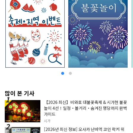
많이 본 기사
【2026 최신】비와호 대불꽃축제 & 시가현 불꽃
놀이 4선！일정・볼거리・숨겨진 명당까지 완벽
가이드
시가
[2026년 최신 정보] 오사카 난바역 코인 락커 위