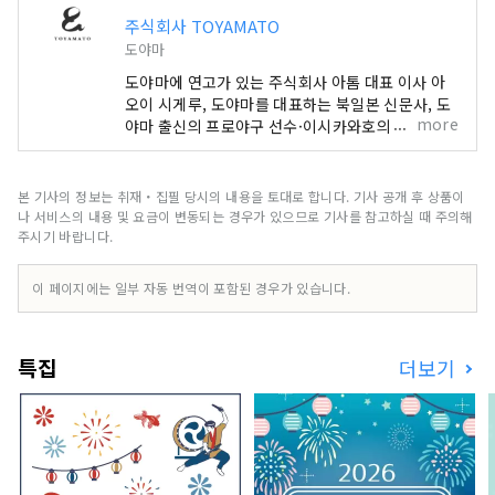
주식회사 TOYAMATO
도야마
도야마에 연고가 있는 주식회사 아톰 대표 이사 아
오이 시게루, 도야마를 대표하는 북일본 신문사, 도
more
야마 출신의 프로야구 선수·이시카와호의 이업종
삼자에 의해 설립. 우리는 도야마와 무언가를 연결
하고 도야마와 함께 새로운 사업을 창조하는 팀입니
다. 국내의 각 지역이 도쿄의 일극 집중에 톱니를 걸
본 기사의 정보는 취재・집필 당시의 내용을 토대로 합니다. 기사 공개 후 상품이
기 때문에, 각각의 특징을 살려 지속적인 사회를 만
나 서비스의 내용 및 요금이 변동되는 경우가 있으므로 기사를 참고하실 때 주의해
드는 것을 「지방 창생」이라고 정의한다면,
주시기 바랍니다.
TOYAMATO가 목표로 하는 「지방 각성」은 완전
히 다르다 개념을 가진. 거기에서는 지자체나 행정
이 페이지에는 일부 자동 번역이 포함된 경우가 있습니다.
이 주도하는 것이 아니라, 도야마를 사랑하는 마인
드를 가진 많은 사람들이 도야마의 매력을 재발견
해, 자랑스럽게 생각하지 않고의 의사로 전세계에
특집
더보기
발신해 간다. 어디까지나 주역은 「사람」이며, 다
양한 사람이 섞이는 다양성이, 도야마의 매력을 높
여 나간다고 생각한다.