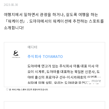
2023.08.30
여행지에서 일하면서 관광을 하거나, 살도록 여행을 하는 
「워케이션」. 도야마에서의 워케이션에 추천하는 스포트를 
소개합니다!
에디터
주식회사 TOYAMATO
도야마에 연고가 있는 주식회사 아톰 대표 이사 아
오이 시게루, 도야마를 대표하는 북일본 신문사, 도
야마 출신의 프로야구 선수·이시카와호의 이업종
more
삼자에 의해 설립. 우리는 도야마와 무언가를 연결
하고 도야마와 함께 새로운 사업을 창조하는 팀입
본 서비스에는 스폰서 광고가 포함되어 있습니다.
니다. 국내의 각 지역이 도쿄의 일극 집중에 톱니를
걸기 때문에, 각각의 특징을 살려 지속적인 사회를
만드는 것을 「지방 창생」이라고 정의한다면,