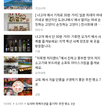
가고시마
[ 나고야 에서 기차로 30분 거리] 일본 최대의 마네
키네코 생산지인 도코나메시 에서 열리는 마네 손
짓하는 고양이( 손짓하는 고양이 ) 전시회에 대한
정보입니다.
아이치
나고야 에서 단 30분 거리! 기후현 오가키 에서 사
케를 즐겨보세요! 지역 특산 사케 양조장 세 곳을
방문합니다.
기후
"히루젠 저지랜드"에서 진하고 풍부한 맛의 저지
소고기와 부드러운 소프트 아이스크림을 즐겨보
세요.
오카야마
교토 에서 가을 단풍을 구경하기 좋은 추천 명소 7
곳
교토
HOME
도야마
도야마 워케이션을 즐기자! 추천 명소 3선