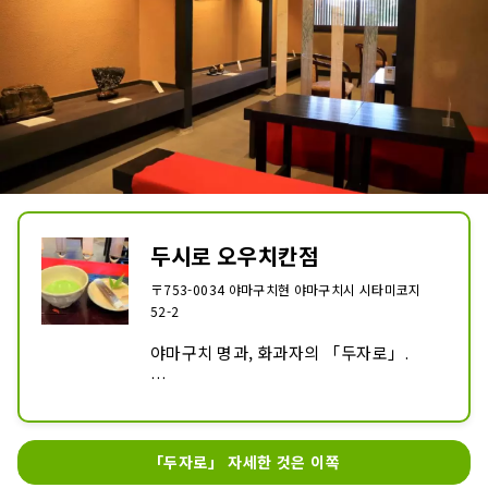
두시로 오우치칸점
〒753-0034 야마구치현 야마구치시 시타미코지
52-2
야마구치 명과, 화과자의 「두자로」.

2018년, 창업 70주년의 고비에 오픈한 이 
가게는, 축약 100년의 민가를 개장한 차분
한 분위기.

「두자로」 자세한 것은 이쪽
점내에서는 상품의 판매 외, 카페 스페이스