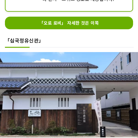
옛 마을을 개조한 정취 있는 건물. 여행 정
보 수집이나 휴식에 들러주세요.
「오로 로비」 자세한 것은 이쪽
「십국정유신관」