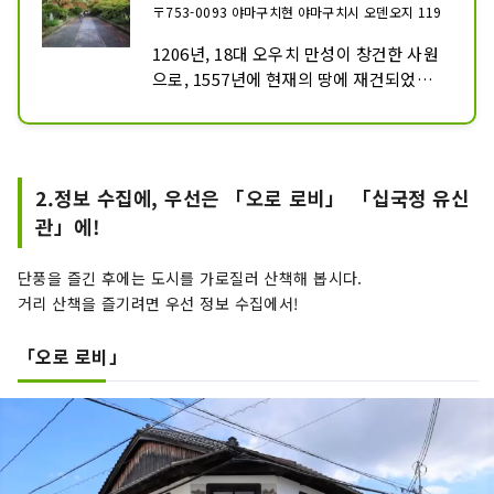
〒753-0093 야마구치현 야마구치시 오덴오지 119
1206년, 18대 오우치 만성이 창건한 사원
으로, 1557년에 현재의 땅에 재건되었습
니다.

본당은 무로마치 시대의 대표적인 사원 건
축으로서 국가의 중요문화재로 지정되어 
있습니다.

2.정보 수집에, 우선은 「오로 로비」 「십국정 유신
구내의 자료관에는 귀중한 자료가 늘어서 
관」에!
있습니다.

단풍을 즐긴 후에는 도시를 가로질러 산책해 봅시다.
11월 중순~하순의 단풍 시즌은, 붉게 물든 
거리 산책을 즐기려면 우선 정보 수집에서!
모미지의 참배길에 많은 사람이 방문합니
다.
「오로 로비」