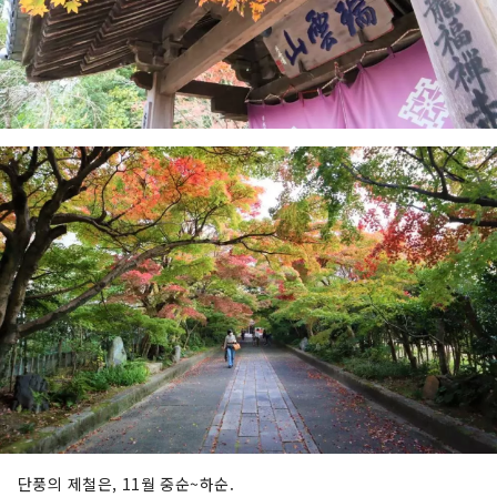
단풍의 제철은, 11월 중순~하순.