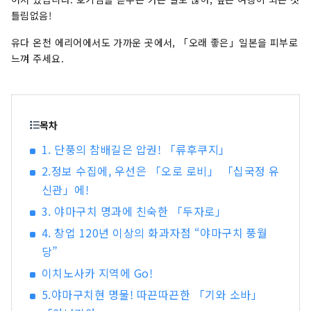
틀림없음!
유다 온천 에리어에서도 가까운 곳에서, 「오래 좋은」일본을 피부로
느껴 주세요.
목차
1. 단풍의 참배길은 압권! 「류후쿠지」
2.정보 수집에, 우선은 「오로 로비」 「십국정 유
신관」에!
3. 야마구치 명과에 친숙한 「두자로」
4. 창업 120년 이상의 화과자점 “야마구치 풍월
당”
이치노사카 지역에 Go!
5.야마구치현 명물! 따끈따끈한 「기와 소바」