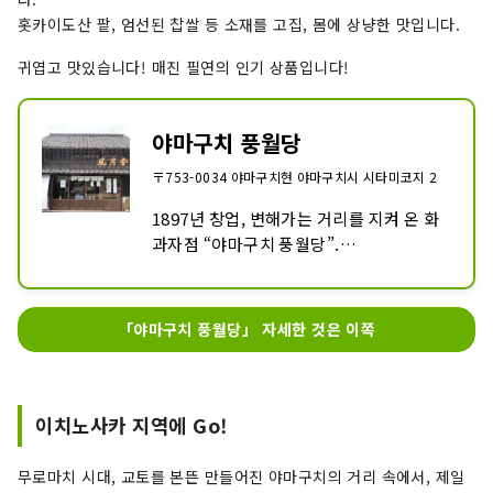
홋카이도산 팥, 엄선된 찹쌀 등 소재를 고집, 몸에 상냥한 맛입니다.
귀엽고 맛있습니다! 매진 필연의 인기 상품입니다!
야마구치 풍월당
〒753-0034 야마구치현 야마구치시 시타미코지 2
1897년 창업, 변해가는 거리를 지켜 온 화
과자점 “야마구치 풍월당”.

오랜 세월 사랑받는 「야마구치 문화에 뿌
리를 둔 명과」를 제공하고 있습니다.

「야마구치 풍월당」 자세한 것은 이쪽
한중간이나 만주, 계절의 화과자가 즐비하
게 늘어서 있습니다.

계절에 따라 종류가 바뀌는 생과자. 일본의 
사계절을 미각으로 느껴 보지 않겠습니까.
이치노사카 지역에 Go!
무로마치 시대, 교토를 본뜬 만들어진 야마구치의 거리 속에서, 제일