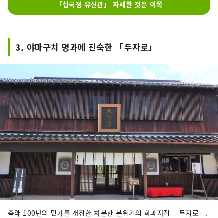
유신의 시대를 체감할 수 있는 시설입니다.

「십국정 유신관」 자세한 것은 이쪽
＼ 코스프레 체험 「유신 de 코스프레」
도 개최중! /

3. 야마구치 명과에 친숙한 「두자로」
에도 막부 말기 지사의 의상을 입고, 좋아
하는 장소에서 사진 촬영을 할 수 있습니
다.

 어린 아이를위한 크기로 준비되어 있기 때
문에 가족과 함께 즐길 수 있습니다.

【코스프레 체험 “유신 de 코스프레”】

・고교생 이상 30분 1,500엔, 1시간 
2,000엔

・중학생 이하 30분 800엔, 1시간 1,000
엔
축약 100년의 민가를 개장한 차분한 분위기의 화과자점 「두자로」.