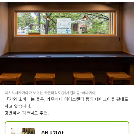
이치노사카가와가 보이는 카운터석도◎(사진제공=야나기야)
「기와 소바」는 물론, 라무네나 아이스캔디 등의 테이크아웃 판매도
하고 있습니다.
강변에서 피크닉도 추천.
야나기야