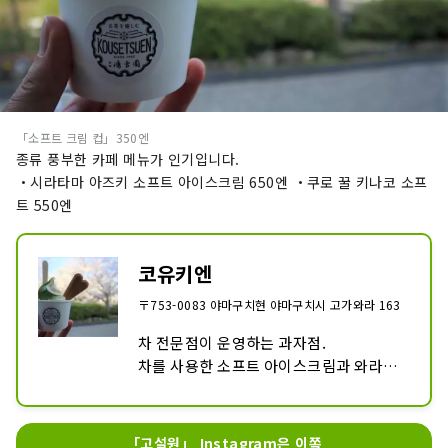
「소프트 크림 컵」350엔
종류 풍부한 카페 메뉴가 인기입니다.
・시라타마 아즈키 소프트 아이스크림 650엔 ・쿠로 꿀 키나코 소프
트 550엔
코유키엔
〒753-0083 야마구치현 야마구치시 고가와라 163
차 전문점이 운영하는 과자점.

차를 사용한 소프트 아이스크림과 와라비 
떡의 음료가 인기입니다.

다이쇼 시대부터 남는다고 하는 건물을 개
「고설원」 Instagram은 이쪽