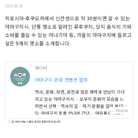
2023.09.30
히로시마·후쿠오카에서 신칸센으로 약 30분이면 갈 수 있는 
야마구치시. 단풍 명소로 알려진 류후쿠지, 당지 음식의 기와 
소바를 즐길 수 있는 야나기야 등, 가을의 야마구치에 들르고 
싶은 9개의 명소를 소개합니다.
에디터
야마구치 관광 컨벤션 협회
역사, 문화, 자연, 온천과 많은 매력과 만남이 기다
리고 있는 야마구치시. - 오우치 문화의 모습을 느
끼면서 산책 - 역사의 길 · 하기 왕환을 걸어 본다 -
more
SL 야마구치 호를 만나러 간다. - 여유롭게 유다 온
천을 즐기십시오. 북쪽은 중국산지, 남쪽은 세토내
본 서비스에는 스폰서 광고가 포함되어 있습니다.
해의 대자연을 대만끽해 본다. 당신이 끌리는 장소
를 방문하면, 마음껏 보고, 느끼고, 체험해 보세요.