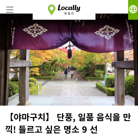
language
【야마구치】 단풍, 일품 음식을 만
끽! 들르고 싶은 명소 9 선