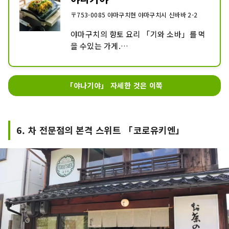
〒753-0085 야마구치현 야마구치시 신바바 2-2
야마구치의 향토 요리 「기와 소바」를 먹
을 수있는 가게.

「기와 소바」란, 따끈따끈한 기와 위에 
차 메밀, 계란, 쇠고기, 양념이 든 임팩트가 
있는 일품입니다.

「야나기야」 자세한 것은 이쪽
파리 파리 식감이 버릇이된다! 야마구치에 
오면 빼놓을 수없는 음식입니다.

「기와 소바」나 아이스캔디등의 테이크 
6. 차 전문점의 본격 스위트 「코로유키엔」
아웃도 할 수 있습니다.