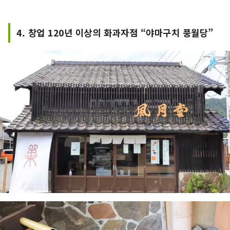
도 있으므로, 산책의 휴식에 딱.

두시로와 말차가 세트가 된 「말차 세트」
나 「흑당 미츠콩」등을, 화의 공간에서 
4. 창업 120년 이상의 화과자점 “야마구치 풍월당”
받을 수 있습니다.