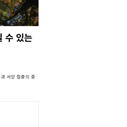
 수 있는
과 서양 절충의 중