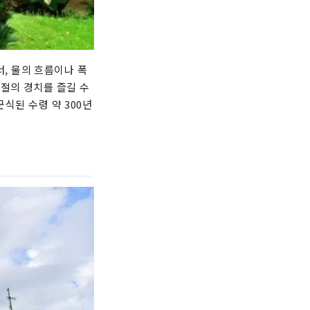
, 물의 흐름이나 폭
계절의 경치를 즐길 수
군식된 수령 약 300년