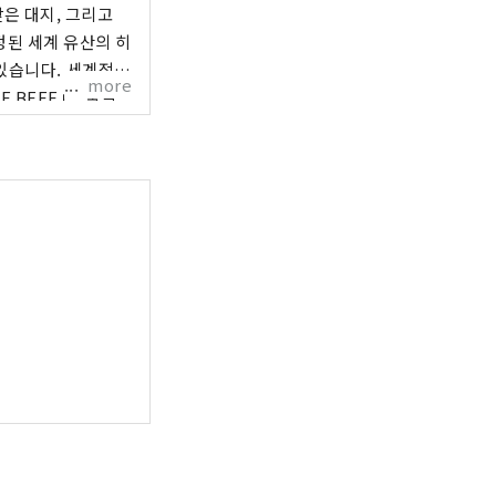
은 대지, 그리고
. 세계적으
more
 BEEF」, 술쌀
서의 역동적인 소리