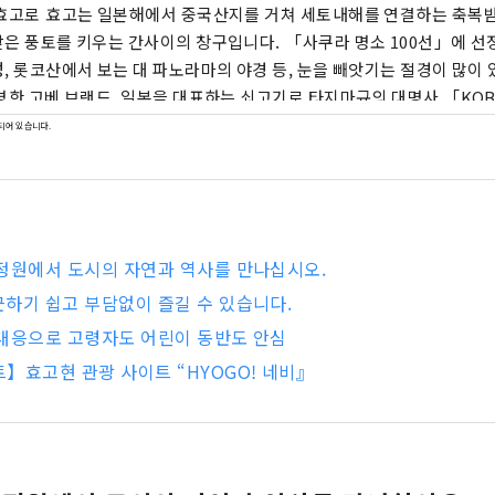
효고로 효고는 일본해에서 중국산지를 거쳐 세토내해를 연결하는 축복받
토를 키우는 간사이의 창구입니다. 「사쿠라 명소 100선」에 선정된 세계 유산의 히
, 롯코산에서 보는 대 파노라마의 야경 등, 눈을 빼앗기는 절경이 많이 있습니다
명한 고베 브랜드, 일본을 대표하는 쇠고기로 타지마규의 대명사 「KOBE
다 금」은 혀가 놀라운 일품입니다. 명탕, 아리마 온천이나 많은 문학 작품에도 등장
되어 있습니다.
노사키 온천. 대자연에 싸여 마음도 몸도 릴렉스 할 수 있습니다. 아와지시마·나루토의
오의 뇌명과 같이 울리는 소리, 여름에 각지에서 개최되는 불꽃놀이에
남는 소리를 만날 수 있습니다. 현내의 허브원이나 식물원에서는 사계절을 통해서, 허
의 상냥하고 기분 좋은 향기에 치유됩니다. 자, 「시각・미각・촉각・청각・후각」
감을 자극하는 새로운 여행을, 효고현에서 즐겨 주세요.
정원에서 도시의 자연과 역사를 만나십시오.
하기 쉽고 부담없이 즐길 수 있습니다.
대응으로 고령자도 어린이 동반도 안심
】효고현 관광 사이트 “HYOGO! 네비』