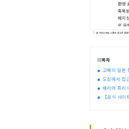
환영 
축복받은 풍
메지성
로 유
「효고 야마
본 서비스에는 스폰서 광고가 포함
하는 기
우즈시
등, 마음에 
목차
브나 꽃들
의 오
고베의 일본 
도심에서 접근
배리어 프리 
【공식 사이트