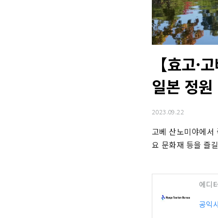
【효고·고
일본 정원
2023.09.22
고베 산노미야에서 
요 문화재 등을 즐
에디
공익