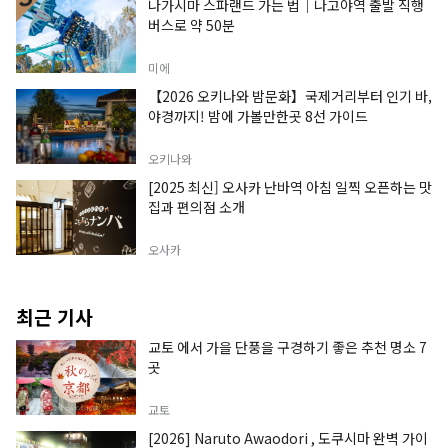
나가시마 스파랜드 가는 법｜나고야역 출발 직행
버스로 약 50분
미에
【2026 오키나와 밤문화】국제거리부터 인기 바,
야경까지! 밤에 가볼만한곳 8선 가이드
오키나와
[2025 최신] 오사카 난바역 아침 일찍 오픈하는 맛
집과 편의점 소개
오사카
최근 기사
교토 에서 가을 단풍을 구경하기 좋은 추천 명소 7
곳
교토
[2026] Naruto Awaodori , 도쿠시마 완벽 가이