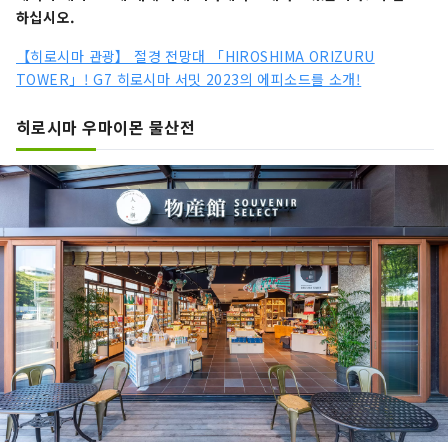
하십시오.
【히로시마 관광】 절경 전망대 「HIROSHIMA ORIZURU
TOWER」! G7 히로시마 서밋 2023의 에피소드를 소개!
히로시마 우마이몬 물산전