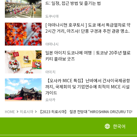
드: 일정, 접근 방법 및 즐기는 법
도쿠시마
[ 야마나시현 호쿠토시 ] 도쿄 에서 특급열차로 약
2시간 거리, 아즈사! 단풍 구경과 추천 관광 명소.
야마나시
일본 아이치 도코나메 여행｜토코냥 20주년 헬로
키티 콜라보 굿즈
아이치
【오사카 MICE 특집】난바에서 간사이국제공항
까지, 국제회의 및 기업연수에 최적의 MICE 시설
가이드
오사카
HOME
히로시마
【2023 히로시마】 절경 전망대 “HIROSHIMA ORIZURU TO
한국어
language