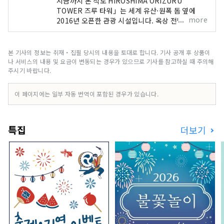
지금까지 본 적도 HIROSHIMA ORIZURU
상업 시설입니다.
TOWER 즈루 타워」는 세계 유산·원폭 돔 옆에
more
2016년 오픈한 관광 시설입니다. 옥상 전망대는 바
람이 뿜어져 평화 기념 공원과 원폭 돔, 맑은 날에는
미야지마의 야마야마까지 바라볼 수 있습니다. 12
층 ‘오리즈루 광장’에서는 전용 종이접기로 학을 접
본 기사의 정보는 취재・집필 당시의 내용을 토대로 합니다. 기사 공개 후 상품이
어 높이 약 50m 있는 유리로 된 ‘오리즈루의 벽’에
나 서비스의 내용 및 요금이 변동되는 경우가 있으므로 기사를 참고하실 때 주의해
투입하는 체험을 하실 수 있습니다. 또한 1층에는
주시기 바랍니다.
현지에서 사랑받는 상품을 취급하는 물산관과 히로
시마의 식재료를 맛볼 수 있는 카페를 병설하고 있
이 페이지에는 일부 자동 번역이 포함된 경우가 있습니다.
습니다.
특집
더보기