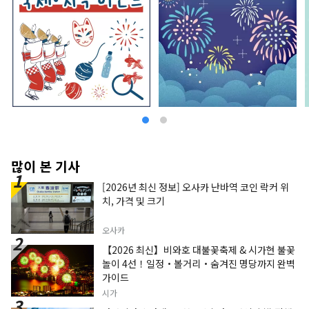
많이 본 기사
[2026년 최신 정보] 오사카 난바역 코인 락커 위
치, 가격 및 크기
오사카
【2026 최신】비와호 대불꽃축제 & 시가현 불꽃
놀이 4선！일정・볼거리・숨겨진 명당까지 완벽
가이드
시가