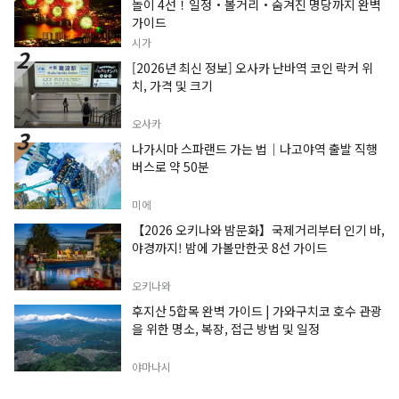
놀이 4선！일정・볼거리・숨겨진 명당까지 완벽
가이드
시가
[2026년 최신 정보] 오사카 난바역 코인 락커 위
치, 가격 및 크기
오사카
나가시마 스파랜드 가는 법｜나고야역 출발 직행
버스로 약 50분
미에
【2026 오키나와 밤문화】국제거리부터 인기 바,
야경까지! 밤에 가볼만한곳 8선 가이드
오키나와
후지산 5합목 완벽 가이드 | 가와구치코 호수 관광
을 위한 명소, 복장, 접근 방법 및 일정
야마나시