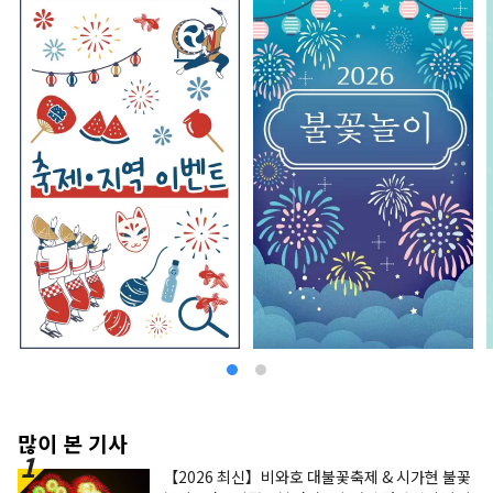
많이 본 기사
【2026 최신】비와호 대불꽃축제 & 시가현 불꽃