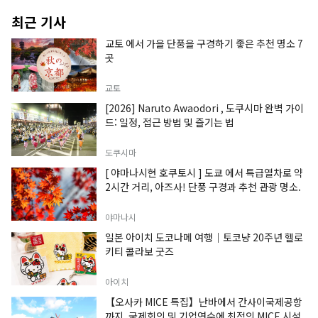
최근 기사
교토 에서 가을 단풍을 구경하기 좋은 추천 명소 7
곳
교토
[2026] Naruto Awaodori , 도쿠시마 완벽 가이
드: 일정, 접근 방법 및 즐기는 법
도쿠시마
[ 야마나시현 호쿠토시 ] 도쿄 에서 특급열차로 약
2시간 거리, 아즈사! 단풍 구경과 추천 관광 명소.
야마나시
일본 아이치 도코나메 여행｜토코냥 20주년 헬로
키티 콜라보 굿즈
아이치
【오사카 MICE 특집】난바에서 간사이국제공항
까지, 국제회의 및 기업연수에 최적의 MICE 시설