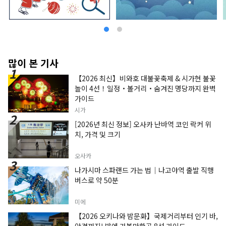
많이 본 기사
【2026 최신】비와호 대불꽃축제 & 시가현 불꽃
놀이 4선！일정・볼거리・숨겨진 명당까지 완벽
가이드
시가
[2026년 최신 정보] 오사카 난바역 코인 락커 위
치, 가격 및 크기
오사카
나가시마 스파랜드 가는 법｜나고야역 출발 직행
버스로 약 50분
미에
【2026 오키나와 밤문화】국제거리부터 인기 바,