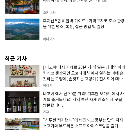
야경까지! 밤에 가볼만한곳 8선 가이드
오키나와
후지산 5합목 완벽 가이드 | 가와구치코 호수 관광
을 위한 명소, 복장, 접근 방법 및 일정
야마나시
최근 기사
[ 나고야 에서 기차로 30분 거리] 일본 최대의 마네
키네코 생산지인 도코나메시 에서 열리는 마네 손
짓하는 고양이( 손짓하는 고양이 ) 전시회에 대한
정보입니다.
아이치
나고야 에서 단 30분 거리! 기후현 오가키 에서 사
케를 즐겨보세요! 지역 특산 사케 양조장 세 곳을
방문합니다.
기후
"히루젠 저지랜드"에서 진하고 풍부한 맛의 저지
소고기와 부드러운 소프트 아이스크림을 즐겨보