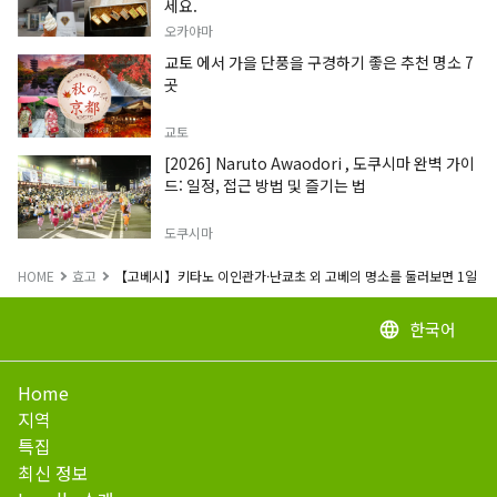
세요.
오카야마
교토 에서 가을 단풍을 구경하기 좋은 추천 명소 7
곳
교토
[2026] Naruto Awaodori , 도쿠시마 완벽 가이
드: 일정, 접근 방법 및 즐기는 법
도쿠시마
HOME
효고
【고베시】키타노 이인관가·난쿄초 외 고베의 명소를 둘러보면 1일 버스
한국어
language
Home
지역
특집
최신 정보