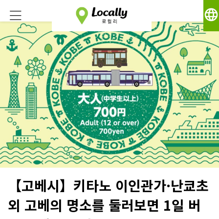
language
【고베시】키타노 이인관가·난쿄초
외 고베의 명소를 둘러보면 1일 버