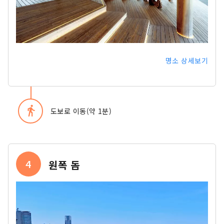
명소 상세보기
directions_walk
도보로 이동(약 1분)
4
원폭 돔