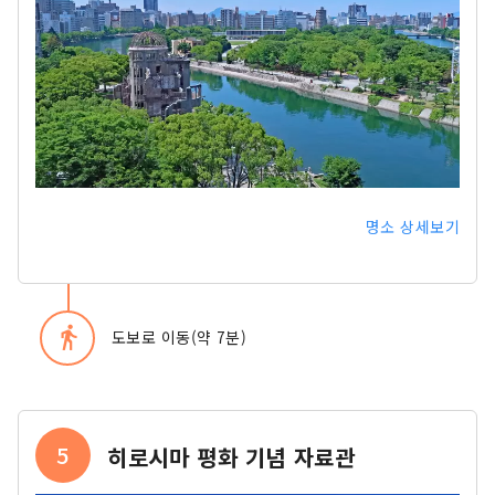
명소 상세보기
directions_walk
도보로 이동(약 7분)
5
히로시마 평화 기념 자료관