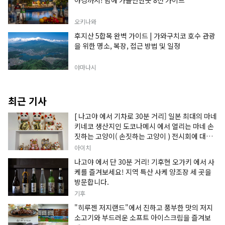
오키나와
후지산 5합목 완벽 가이드 | 가와구치코 호수 관광
을 위한 명소, 복장, 접근 방법 및 일정
야마나시
최근 기사
[ 나고야 에서 기차로 30분 거리] 일본 최대의 마네
키네코 생산지인 도코나메시 에서 열리는 마네 손
짓하는 고양이( 손짓하는 고양이 ) 전시회에 대한
정보입니다.
아이치
나고야 에서 단 30분 거리! 기후현 오가키 에서 사
케를 즐겨보세요! 지역 특산 사케 양조장 세 곳을
방문합니다.
기후
"히루젠 저지랜드"에서 진하고 풍부한 맛의 저지
소고기와 부드러운 소프트 아이스크림을 즐겨보