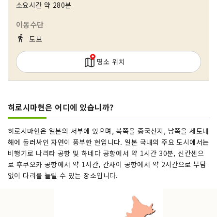
소요시간 약 280분
식의 자원은 히로시마 특유. 또한 바다 축제, 카구라
와 미부의 하나다 이치 등 지역 특유의 이벤트도 많
이동수단
이 개최됩니다. 시마나미 해도에서의 사이클링이나
directions_walk
도보
트레킹, 스키·스노보드 등 액티브파에게도 질리지
않는다. 세계문화유산에 등록된 미야지마와 원폭돔
명소 위치
뿐만 아니라 매력이 많아 즐기는 방법도 가득하다.
히로시마현은 어디에 있습니까?
히로시마현은 일본의 서부에 있으며, 북쪽을 중국산지, 남쪽을 세토내
해에 둘러싸인 자연이 풍부한 현입니다. 일본 국내의 주요 도시에서는
비행기로 나리타 공항 및 하네다 공항에서 약 1시간 30분, 신칸센으
로 후쿠오카 공항에서 약 1시간, 간사이 공항에서 약 2시간으로 부담
없이 다리를 늘릴 수 있는 장소입니다.