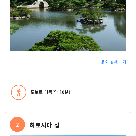
명소 상세보기
directions_walk
도보로 이동(약 10분)
2
히로시마 성