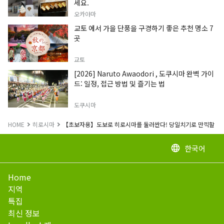
세요.
오카야마
교토 에서 가을 단풍을 구경하기 좋은 추천 명소 7
곳
교토
[2026] Naruto Awaodori , 도쿠시마 완벽 가이
드: 일정, 접근 방법 및 즐기는 법
도쿠시마
HOME
히로시마
【초보자용】도보로 히로시마를 둘러싼다! 당일치기로 만끽할 수 
한국어
language
Home
지역
특집
최신 정보