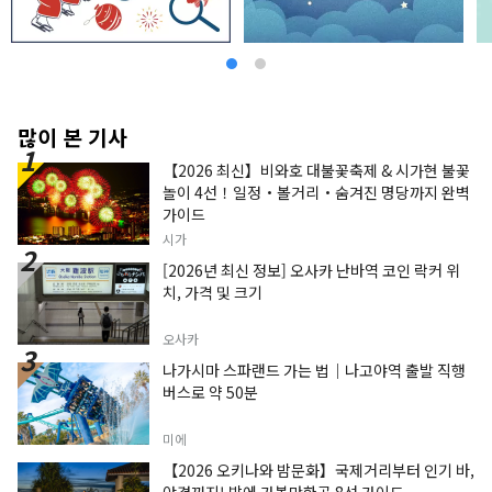
많이 본 기사
【2026 최신】비와호 대불꽃축제 & 시가현 불꽃
놀이 4선！일정・볼거리・숨겨진 명당까지 완벽
가이드
시가
[2026년 최신 정보] 오사카 난바역 코인 락커 위
치, 가격 및 크기
오사카
나가시마 스파랜드 가는 법｜나고야역 출발 직행
버스로 약 50분
미에
【2026 오키나와 밤문화】국제거리부터 인기 바,
야경까지! 밤에 가볼만한곳 8선 가이드