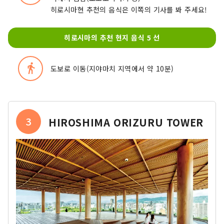
히로시마현 추천의 음식은 이쪽의 기사를 봐 주세요!
히로시마의 추천 현지 음식 5 선
directions_walk
도보로 이동(지야마치 지역에서 약 10분)
3
HIROSHIMA ORIZURU TOWER