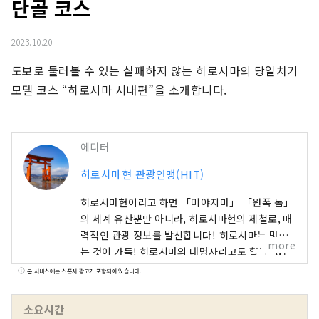
단골 코스
2023.10.20
도보로 둘러볼 수 있는 실패하지 않는 히로시마의 당일치기 
모델 코스 “히로시마 시내편”을 소개합니다.
에디터
히로시마현 관광연맹(HIT)
히로시마현이라고 하면 「미야지마」 「원폭 돔」
의 세계 유산뿐만 아니라, 히로시마현의 제철로, 매
력적인 관광 정보를 발신합니다! 히로시마는 맛있
more
는 것이 가득! 히로시마의 대명사라고도 할 수 있는
오코노미야키나 굴・낙지・도미・아나고 등 신선
본 서비스에는 스폰서 광고가 포함되어 있습니다.
한 해산물, 지금 전국구의 오노미치라면, 육질이 높
은 것으로 평가되고 있는 히로시마규, 수타소바, 생
소요시간
산량 일본 제일의 레몬이나 귤・포도 등 풍부한 음