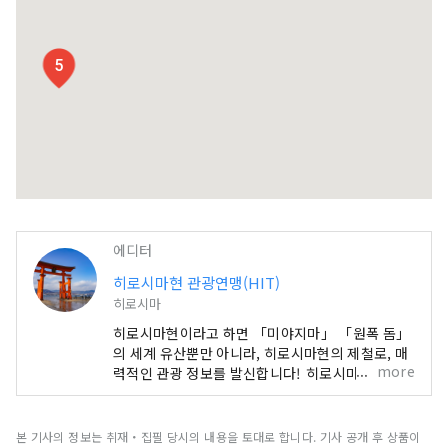
5
에디터
히로시마현 관광연맹(HIT)
히로시마
히로시마현이라고 하면 「미야지마」 「원폭 돔」
의 세계 유산뿐만 아니라, 히로시마현의 제철로, 매
more
력적인 관광 정보를 발신합니다! 히로시마는 맛있는
것이 가득! 히로시마의 대명사라고도 할 수 있는 오
코노미야키나 굴・낙지・도미・아나고 등 신선한
해산물, 지금 전국구의 오노미치라면, 육질이 높은
본 기사의 정보는 취재・집필 당시의 내용을 토대로 합니다. 기사 공개 후 상품이