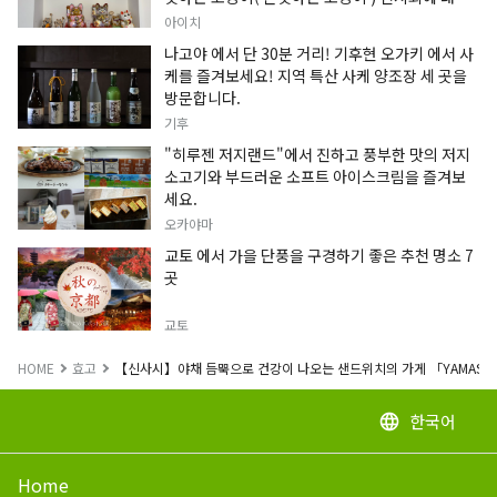
정보입니다.
아이치
나고야 에서 단 30분 거리! 기후현 오가키 에서 사
케를 즐겨보세요! 지역 특산 사케 양조장 세 곳을
방문합니다.
기후
"히루젠 저지랜드"에서 진하고 풍부한 맛의 저지
소고기와 부드러운 소프트 아이스크림을 즐겨보
세요.
오카야마
교토 에서 가을 단풍을 구경하기 좋은 추천 명소 7
곳
교토
HOME
효고
【신사시】야채 듬뿍으로 건강이 나오는 샌드위치의 가게 「YAMASA
한국어
language
Home