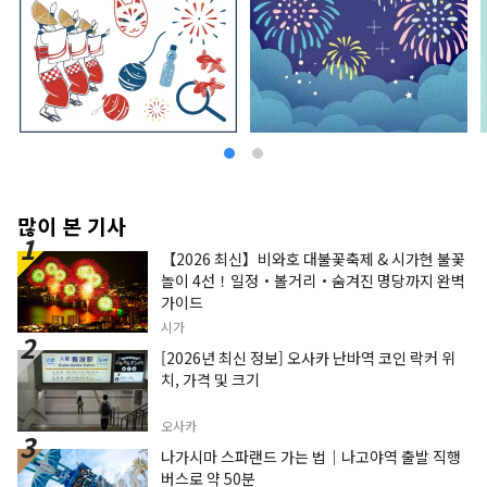
많이 본 기사
【2026 최신】비와호 대불꽃축제 & 시가현 불꽃
놀이 4선！일정・볼거리・숨겨진 명당까지 완벽
가이드
시가
[2026년 최신 정보] 오사카 난바역 코인 락커 위
치, 가격 및 크기
오사카
나가시마 스파랜드 가는 법｜나고야역 출발 직행
버스로 약 50분