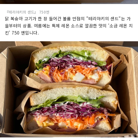
『테리야키의 샌드』 750엔
닭 복숭아 고기가 한 장 들어간 볼륨 만점의 "테리야키의 샌드"는 가
을부터의 상품. 여름에는 특제 레몬 소스로 깔끔한 맛의 '소금 레몬 치
킨' 750 엔입니다.