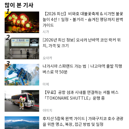
많이 본 기사
【2026 최신】비와호 대불꽃축제 & 시가현 불꽃
놀이 4선！일정・볼거리・숨겨진 명당까지 완벽
가이드
시가
[2026년 최신 정보] 오사카 난바역 코인 락커 위
치, 가격 및 크기
오사카
나가시마 스파랜드 가는 법｜나고야역 출발 직행
버스로 약 50분
미에
【무료】공항 섬과 시내를 연결하는 셔틀 버스
「TOKONAME SHUTTLE」운행 중
아이치
후지산 5합목 완벽 가이드 | 가와구치코 호수 관광
을 위한 명소, 복장, 접근 방법 및 일정