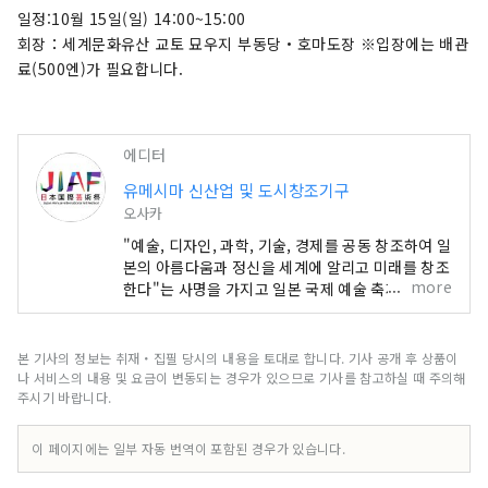
카, 간사이, 그리고 전국 각지에서 펼쳐지는 네트워
일정:10월 15일(일) 14:00~15:00
크를 통해 문화예술, 경제, 사회의 선순환과 삶이 빛
회장：세계문화유산 교토 묘우지 부동당・호마도장 ※입장에는 배관
나는 웰빙 미래를 만들어가는 데 기여할 것입니다.
료(500엔)가 필요합니다.
이번 엑스포를 통해 전 세계 국가들과 다양한 문화
예술, 과학기술, 경제 분야에서 공동 창조의 범위를
넓혀갈 수 있기를 기대합니다.
에디터
************************************** 유
유메시마 신산업 및 도시창조기구
메시마 신산업 및 도시창조기구(주) / 사무국: 건강
오사카
한 도시디자인연구소(주)
https://yumeshimakikou.org/ 마이니치 신
"예술, 디자인, 과학, 기술, 경제를 공동 창조하여 일
문사 빌딩, 오사카시 기타구 우메다 3-4-5, 우편번
본의 아름다움과 정신을 세계에 알리고 미래를 창조
more
한다"는 사명을 가지고 일본 국제 예술 축제가 오사
호 530-0001 이메일:
카-간사이 엑스포와 동일한 6개월 기간에 개최됩니
info@yumeshimakikou.com 전화: 06-
다. 이번 엑스포에는 158개 국가 및 지역과 7개 국
6136-8803
제기구가 참가하며, 엑스포 현장과 교토, 오사카, 간
본 기사의 정보는 취재・집필 당시의 내용을 토대로 합니다. 기사 공개 후 상품이
***************************************
사이, 그리고 전국 각지에서 펼쳐지는 네트워크를
나 서비스의 내용 및 요금이 변동되는 경우가 있으므로 기사를 참고하실 때 주의해
통해 문화예술, 경제, 사회의 선순환과 삶이 빛나는
주시기 바랍니다.
웰빙 미래를 만들어가는 데 기여할 것입니다. 이번
엑스포를 통해 전 세계 국가들과 다양한 문화예술,
이 페이지에는 일부 자동 번역이 포함된 경우가 있습니다.
과학기술, 경제 분야에서 공동 창조의 범위를 넓혀
갈 수 있기를 기대합니다.