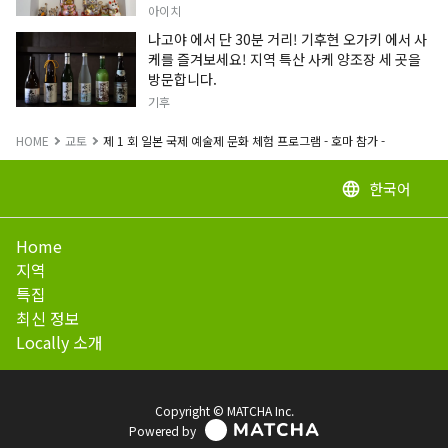
정보입니다.
아이치
나고야 에서 단 30분 거리! 기후현 오가키 에서 사
케를 즐겨보세요! 지역 특산 사케 양조장 세 곳을
방문합니다.
기후
HOME
교토
제 1 회 일본 국제 예술제 문화 체험 프로그램 - 호마 참가 -
한국어
language
Home
지역
특집
최신 정보
Locally 소개
Copyright © MATCHA Inc.
Powered by