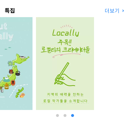
************************************** 유
특집
더보기
메시마 신산업 및 도시창조기구(주) / 사무국: 건강
한 도시디자인연구소(주)
https://yumeshimakikou.org/ 마이니치 신문
사 빌딩, 오사카시 기타구 우메다 3-4-5, 우편번호
530-0001 이메일:
info@yumeshimakikou.com 전화: 06-6136-
8803
***************************************