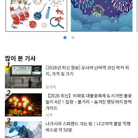
많이 본 기사
[2026년 최신 정보] 오사카 난바역 코인 락커 위
치, 가격 및 크기
오사카
【2026 최신】비와호 대불꽃축제 & 시가현 불꽃
놀이 4선！일정・볼거리・숨겨진 명당까지 완벽
가이드
시가
나가시마 스파랜드 가는 법｜나고야역 출발 직행
버스로 약 50분