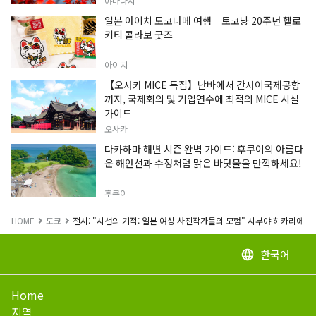
야마나시
일본 아이치 도코나메 여행｜토코냥 20주년 헬로
키티 콜라보 굿즈
아이치
【오사카 MICE 특집】난바에서 간사이국제공항
까지, 국제회의 및 기업연수에 최적의 MICE 시설
가이드
오사카
다카하마 해변 시즌 완벽 가이드: 후쿠이의 아름다
운 해안선과 수정처럼 맑은 바닷물을 만끽하세요!
후쿠이
HOME
도쿄
전시: "시선의 기적: 일본 여성 사진작가들의 모험" 시부야 히카리에 홀
한국어
language
Home
지역