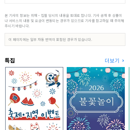
술을 지지해, 라이브(생)의 감동을 전하는 것, 모든
손님에게 항상 최대의 만족·감동을 해 주시는 것을
목표로 하고 있습니다. 고객의 만족과 감동을 위해,
본 기사의 정보는 취재・집필 당시의 내용을 토대로 합니다. 기사 공개 후 상품이
“상질의 기획”, “양호한 환경의 창조”, “품질의 높
나 서비스의 내용 및 요금이 변동되는 경우가 있으므로 기사를 참고하실 때 주의해
은 서비스의 유지”를 3본주에, 질의 높이를 끊임없
주시기 바랍니다.
이 추구해 가겠습니다. 또, 당사는 도쿄 시부야에 있
는 Bunkamura, 도큐 시어터 오브, 세루리안 타워
이 페이지에는 일부 자동 번역이 포함된 경우가 있습니다.
노가쿠도의 운영을 실시하고 있습니다. 어느 문화
시설도 회장의 특징을 살린 오리지널 기획을 축으로
해, 양질의 문화를 창조해 발신하고 있습니다. 또,
특집
더보기
폭넓게 문화·예술에 접해 주시는 일조로서, 공통의
테마를 장르나 시설을 넘어 소개하는 등의 대처도
실시하고 있습니다.