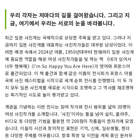
“상질의 기획”, “양호한 환경의 창조”, “품질의 높
은 서비스의 유지”를 3본주에, 질의 높이를 끊임없
우리 각자는 저마다의 길을 걸어왔습니다. 그리고 지
이 추구해 가겠습니다. 또, 당사는 도쿄 시부야에
금, 여기에서 우리는 서로의 눈을 바라봅니다.
있는 Bunkamura, 도큐 시어터 오브, 세루리안 타
워 노가쿠도의 운영을 실시하고 있습니다. 어느 문
최근 일본 사진계는 국제적으로 상당한 주목을 받고 있다. 그러나 지
화 시설도 회장의 특징을 살린 오리지널 기획을 축
금까지 일본 사진계를 대표하는 사진작가들은 대부분 남성이었다. 이
으로 해, 양질의 문화를 창조해 발신하고 있습니다.
러한 배경 속에서 2024년 여름, 1950년대부터 현재까지 일본 사진계
또, 폭넓게 문화·예술에 접해 주시는 일조로서, 공
에 중요한 역할을 해온 여성 사진작가들을 빛 하는 책 《네가 있어서
통의 테마를 장르나 시설을 넘어 소개하는 등의 대
너무 행복해》(I'm So Happy You Are Here)가 영어와 프랑스어
처도 실시하고 있습니다.
로 출간되었다. 이 책 출간과 함께 같은 이름의 전시회가 프랑스 아를
국제 사진 페스티벌을 시작으로 세계 순회 전시를 진행했다. 이 두 가
지 모두 일본 사진계를 새로운 시각으로 조명하고 그 역사를 재조명하
는 획기적인 시도로 높이 평가받고 있다.
개관을 기념하는 이번 전시는 참여 작가와 전시 범위를 넓혀 30명의
여성 사진작가를 소개합니다. '사진'이라는 틀을 넘어 설치, 콜라주,
비디오 등 다양한 기법을 활용한 약 200점의 작품들이 한자리에 모였
습니다. 이들의 시선과 창의적인 표현은 기억, 신체, 일상생활, 젠더
등 다양한 주제를 아우릅니다. 향후 확장 및 이전을 계획 중인 분카무