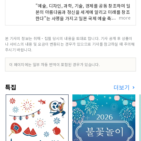
"예술, 디자인, 과학, 기술, 경제를 공동 창조하여 일
본의 아름다움과 정신을 세계에 알리고 미래를 창조
more
한다"는 사명을 가지고 일본 국제 예술 축제가 오사
카-간사이 엑스포와 동일한 6개월 기간에 개최됩니
다. 이번 엑스포에는 158개 국가 및 지역과 7개 국
제기구가 참가하며, 엑스포 현장과 교토, 오사카, 간
본 기사의 정보는 취재・집필 당시의 내용을 토대로 합니다. 기사 공개 후 상품이
사이, 그리고 전국 각지에서 펼쳐지는 네트워크를
나 서비스의 내용 및 요금이 변동되는 경우가 있으므로 기사를 참고하실 때 주의해
통해 문화예술, 경제, 사회의 선순환과 삶이 빛나는
주시기 바랍니다.
웰빙 미래를 만들어가는 데 기여할 것입니다. 이번
엑스포를 통해 전 세계 국가들과 다양한 문화예술,
이 페이지에는 일부 자동 번역이 포함된 경우가 있습니다.
과학기술, 경제 분야에서 공동 창조의 범위를 넓혀
갈 수 있기를 기대합니다.
************************************** 유
특집
더보기
메시마 신산업 및 도시창조기구(주) / 사무국: 건강
한 도시디자인연구소(주)
https://yumeshimakikou.org/ 마이니치 신문
사 빌딩, 오사카시 기타구 우메다 3-4-5, 우편번호
530-0001 이메일:
info@yumeshimakikou.com 전화: 06-6136-
8803
***************************************