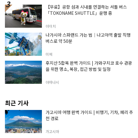
【무료】공항 섬과 시내를 연결하는 셔틀 버스
「TOKONAME SHUTTLE」운행 중
아이치
나가시마 스파랜드 가는 법｜나고야역 출발 직행
버스로 약 50분
미에
후지산 5합목 완벽 가이드 | 가와구치코 호수 관광
을 위한 명소, 복장, 접근 방법 및 일정
야마나시
최근 기사
가고시마 여행 완벽 가이드 | 비행기, 기차, 페리 추
천 경로
가고시마