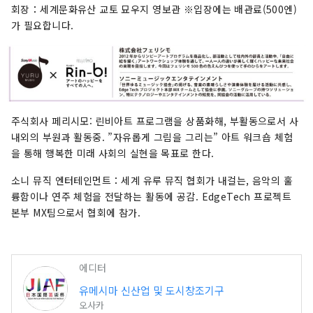
크를 통해 문화예술, 경제, 사회의 선순환과 삶이 빛
회장：세계문화유산 교토 묘우지 영보관 ※입장에는 배관료(500엔)
나는 웰빙 미래를 만들어가는 데 기여할 것입니다.
가 필요합니다.
이번 엑스포를 통해 전 세계 국가들과 다양한 문화
예술, 과학기술, 경제 분야에서 공동 창조의 범위를
넓혀갈 수 있기를 기대합니다.
************************************** 유
메시마 신산업 및 도시창조기구(주) / 사무국: 건강
한 도시디자인연구소(주)
주식회사 페리시모: 린비아트 프로그램을 상품화해, 부활동으로서 사
https://yumeshimakikou.org/ 마이니치 신
내외의 부원과 활동중. ”자유롭게 그림을 그리는” 아트 워크숍 체험
문사 빌딩, 오사카시 기타구 우메다 3-4-5, 우편번
을 통해 행복한 미래 사회의 실현을 목표로 한다.
호 530-0001 이메일:
소니 뮤직 엔터테인먼트：세계 유루 뮤직 협회가 내걸는, 음악의 훌
info@yumeshimakikou.com 전화: 06-
륭함이나 연주 체험을 전달하는 활동에 공감. EdgeTech 프로젝트
6136-8803
본부 MX팀으로서 협회에 참가.
***************************************
에디터
유메시마 신산업 및 도시창조기구
오사카