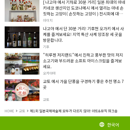
[ 나고야 에서 기차로 30분 거리] 일본 최대의 마네
키네코 생산지인 도코나메시 에서 열리는 마네 손
짓하는 고양이( 손짓하는 고양이 ) 전시회에 대한
정보입니다.
아이치
나고야 에서 단 30분 거리! 기후현 오가키 에서 사
케를 즐겨보세요! 지역 특산 사케 양조장 세 곳을
방문합니다.
기후
"히루젠 저지랜드"에서 진하고 풍부한 맛의 저지
소고기와 부드러운 소프트 아이스크림을 즐겨보
세요.
오카야마
교토 에서 가을 단풍을 구경하기 좋은 추천 명소 7
곳
교토
HOME
교토
제1회 일본국제예술제 모두가 다르지 않아! 아트&뮤직 워크숍
한국어
language