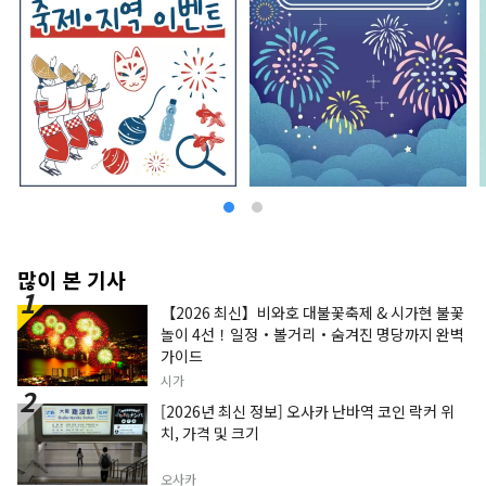
많이 본 기사
【2026 최신】비와호 대불꽃축제 & 시가현 불꽃
놀이 4선！일정・볼거리・숨겨진 명당까지 완벽
가이드
시가
[2026년 최신 정보] 오사카 난바역 코인 락커 위
치, 가격 및 크기
오사카