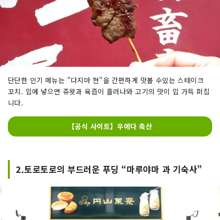
단단한 인기 메뉴는 "다지마 현"을 간편하게 맛볼 수있는 스테이크
꼬치. 입에 넣으면 쥬왓과 육즙이 흘러나와 고기의 맛이 입 가득 퍼집
니다.
【공식 사이트】우에다 축산
2.토로토로의 부드러운 푸딩 “마루야마 과 기숙사”