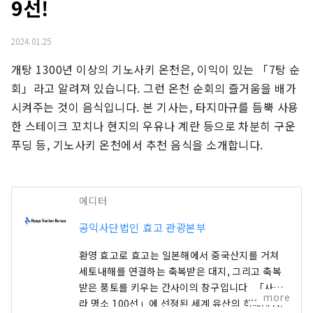
9선!
2024.01.25
개탕 1300년 이상의 기노사키 온천은, 이익이 있는 「7탕 순
회」라고 알려져 있습니다. 그런 온천 순회의 즐거움을 배가
시켜주는 것이 음식입니다. 본 기사는, 타지마규를 듬뿍 사용
한 스테이크 꼬치나 현지의 우유나 계란 등으로 차분히 구운 
푸딩 등, 기노사키 온천에서 추천 음식을 소개합니다.
에디터
공익사단법인 효고 관광본부
환영 효고로 효고는 일본해에서 중국산지를 거쳐
세토내해를 연결하는 축복받은 대지, 그리고 축복
받은 풍토를 키우는 간사이의 창구입니다. 「사쿠
more
라 명소 100선」에 선정된 세계 유산의 히메지성,