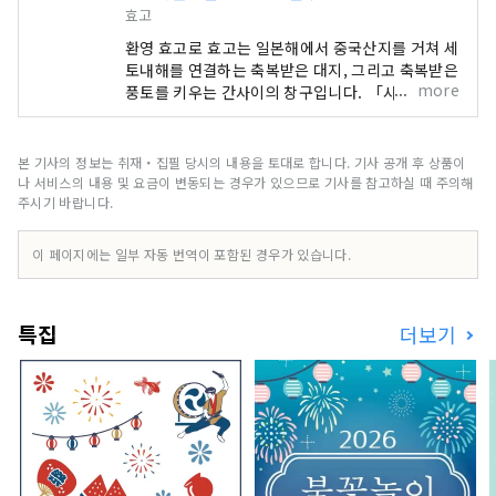
효고
환영 효고로 효고는 일본해에서 중국산지를 거쳐 세
토내해를 연결하는 축복받은 대지, 그리고 축복받은
more
풍토를 키우는 간사이의 창구입니다. 「사쿠라 명소
100선」에 선정된 세계 유산의 히메지성, 롯코산에
서 보는 대 파노라마의 야경 등, 눈을 빼앗기는 절경
이 많이 있습니다. 세계적으로 유명한 고베 브랜드,
본 기사의 정보는 취재・집필 당시의 내용을 토대로 합니다. 기사 공개 후 상품이
일본을 대표하는 쇠고기로 타지마규의 대명사
나 서비스의 내용 및 요금이 변동되는 경우가 있으므로 기사를 참고하실 때 주의해
「KOBE BEEF」, 술쌀 「효고 야마다 금」은 혀
주시기 바랍니다.
가 놀라운 일품입니다. 명탕, 아리마 온천이나 많은
문학 작품에도 등장하는 기노사키 온천. 대자연에
이 페이지에는 일부 자동 번역이 포함된 경우가 있습니다.
싸여 마음도 몸도 릴렉스 할 수 있습니다. 아와지시
마·나루토의 우즈시오의 뇌명과 같이 울리는 소리,
여름에 각지에서 개최되는 불꽃놀이에서의 역동적
특집
더보기
인 소리 등, 마음에 남는 소리를 만날 수 있습니다.
현내의 허브원이나 식물원에서는 사계절을 통해서,
허브나 꽃들의 상냥하고 기분 좋은 향기에 치유됩니
다. 자, 「시각・미각・촉각・청각・후각」의 오
감을 자극하는 새로운 여행을, 효고현에서 즐겨 주
세요.