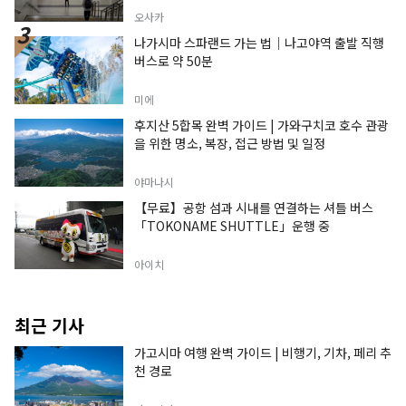
오사카
나가시마 스파랜드 가는 법｜나고야역 출발 직행
버스로 약 50분
미에
후지산 5합목 완벽 가이드 | 가와구치코 호수 관광
을 위한 명소, 복장, 접근 방법 및 일정
야마나시
【무료】공항 섬과 시내를 연결하는 셔틀 버스
「TOKONAME SHUTTLE」운행 중
아이치
최근 기사
가고시마 여행 완벽 가이드 | 비행기, 기차, 페리 추
천 경로