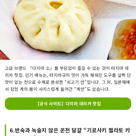
고급 브랜드 「다지마 소」를 부담없이 즐길 수 있는 것이 타지마 데
리카 찻집. 인기 메뉴는, 타지마규의 맛이 가득 채워진 도구를 살짝 단
맛이 있는 천으로 수제로 완성한 “쇠고기 만”입니다. 그 외, 일본해에
서 잡힌 게의 몸이 사치스럽게 들어간 “게만”도 있습니다.
【공식 사이트】다지마 데리카 찻집
6.반숙과 녹슬지 않은 온천 달걀 “기로사키 젤라토 카