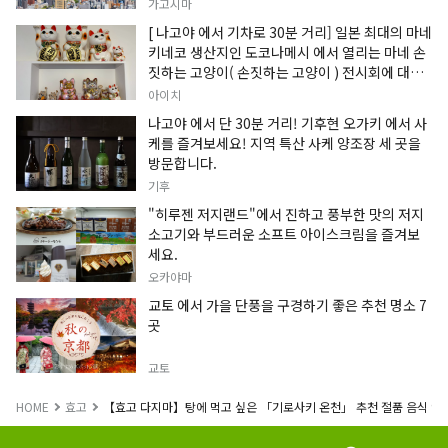
가고시마
[ 나고야 에서 기차로 30분 거리] 일본 최대의 마네
키네코 생산지인 도코나메시 에서 열리는 마네 손
짓하는 고양이( 손짓하는 고양이 ) 전시회에 대한
정보입니다.
아이치
나고야 에서 단 30분 거리! 기후현 오가키 에서 사
케를 즐겨보세요! 지역 특산 사케 양조장 세 곳을
방문합니다.
기후
"히루젠 저지랜드"에서 진하고 풍부한 맛의 저지
소고기와 부드러운 소프트 아이스크림을 즐겨보
세요.
오카야마
교토 에서 가을 단풍을 구경하기 좋은 추천 명소 7
곳
교토
HOME
효고
【효고 다지마】탕에 먹고 싶은 「기로사키 온천」 추천 절품 음식 9선