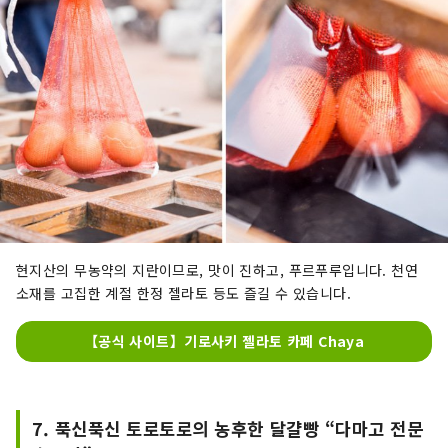
현지산의 무농약의 지란이므로, 맛이 진하고, 푸르푸루입니다. 천연
소재를 고집한 계절 한정 젤라토 등도 즐길 수 있습니다.
【공식 사이트】기로사키 젤라토 카페 Chaya
7. 푹신푹신 토로토로의 농후한 달걀빵 “다마고 전문