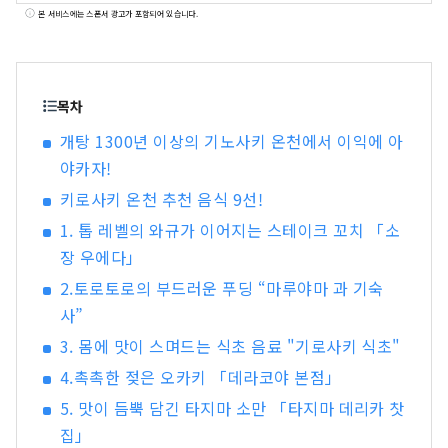
롯코산에서 보는 대 파노라마의 야경 등, 눈을 빼앗
본 서비스에는 스폰서 광고가 포함되어 있습니다.
기는 절경이 많이 있습니다. 세계적으로 유명한 고
베 브랜드, 일본을 대표하는 쇠고기로 타지마규의
대명사 「KOBE BEEF」, 술쌀 「효고 야마다
금」은 혀가 놀라운 일품입니다. 명탕, 아리마 온천
목차
이나 많은 문학 작품에도 등장하는 기노사키 온천.
개탕 1300년 이상의 기노사키 온천에서 이익에 아
대자연에 싸여 마음도 몸도 릴렉스 할 수 있습니다.
야카자!
아와지시마·나루토의 우즈시오의 뇌명과 같이 울
리는 소리, 여름에 각지에서 개최되는 불꽃놀이에
키로사키 온천 추천 음식 9선!
서의 역동적인 소리 등, 마음에 남는 소리를 만날 수
1. 톱 레벨의 와규가 이어지는 스테이크 꼬치 「소
있습니다. 현내의 허브원이나 식물원에서는 사계절
장 우에다」
을 통해서, 허브나 꽃들의 상냥하고 기분 좋은 향기
에 치유됩니다. 자, 「시각・미각・촉각・청각・
2.토로토로의 부드러운 푸딩 “마루야마 과 기숙
후각」의 오감을 자극하는 새로운 여행을, 효고현
사”
에서 즐겨 주세요.
3. 몸에 맛이 스며드는 식초 음료 "기로사키 식초"
4.촉촉한 젖은 오카키 「데라코야 본점」
5. 맛이 듬뿍 담긴 타지마 소만 「타지마 데리카 찻
집」