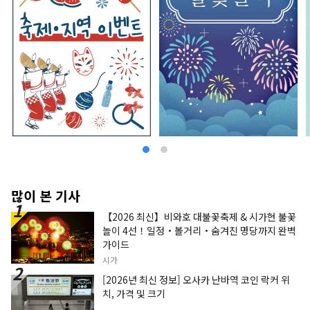
많이 본 기사
【2026 최신】비와호 대불꽃축제 & 시가현 불꽃
놀이 4선！일정・볼거리・숨겨진 명당까지 완벽
가이드
시가
[2026년 최신 정보] 오사카 난바역 코인 락커 위
치, 가격 및 크기