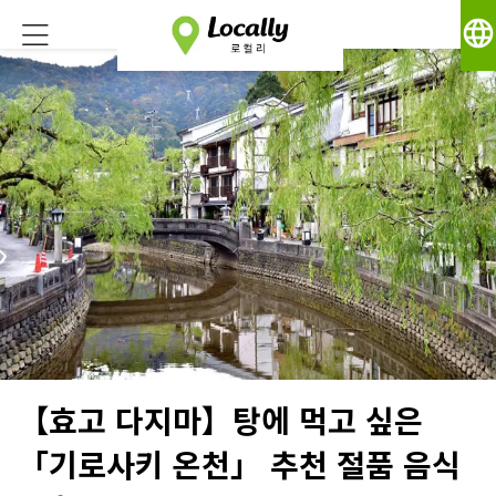
language
【효고 다지마】탕에 먹고 싶은
「기로사키 온천」 추천 절품 음식