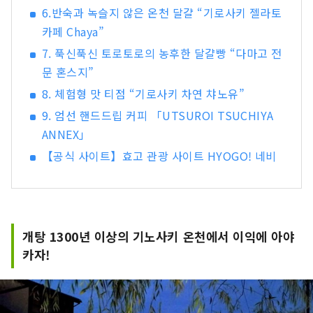
6.반숙과 녹슬지 않은 온천 달걀 “기로사키 젤라토
카페 Chaya”
7. 푹신푹신 토로토로의 농후한 달걀빵 “다마고 전
문 혼스지”
8. 체험형 맛 티점 “기로사키 차연 챠노유”
9. 엄선 핸드드립 커피 「UTSUROI TSUCHIYA
ANNEX」
【공식 사이트】효고 관광 사이트 HYOGO! 네비
개탕 1300년 이상의 기노사키 온천에서 이익에 아야
카자!