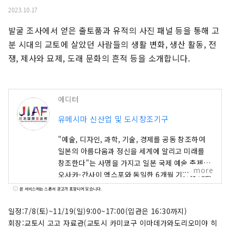
2023.10.17
발굴 조사에서 얻은 출토품과 유적의 사진 패널 등을 통해 고
분 시대의 교토에 살았던 사람들의 생활 변화, 생산 활동, 전
쟁, 제사와 묘제, 도래 문화의 흔적 등을 소개합니다.
에디터
유메시마 신산업 및 도시창조기구
"예술, 디자인, 과학, 기술, 경제를 공동 창조하여
일본의 아름다움과 정신을 세계에 알리고 미래를
창조한다"는 사명을 가지고 일본 국제 예술 축제가
more
오사카-간사이 엑스포와 동일한 6개월 기간에 개최
됩니다. 이번 엑스포에는 158개 국가 및 지역과 7
본 서비스에는 스폰서 광고가 포함되어 있습니다.
개 국제기구가 참가하며, 엑스포 현장과 교토, 오사
카, 간사이, 그리고 전국 각지에서 펼쳐지는 네트워
일정:7/8(토)~11/19(일)9:00~17:00(입관은 16:30까지)
크를 통해 문화예술, 경제, 사회의 선순환과 삶이 빛
회장:교토시 고고 자료관(교토시 카미쿄구 이마데가와도리오미야 히