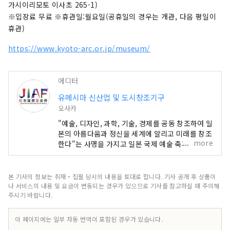
나는 웰빙 미래를 만들어가는 데 기여할 것입니다.
가시이리모토 이사초 265-1)
이번 엑스포를 통해 전 세계 국가들과 다양한 문화
※입장료 무료 ※휴관일:월요일(공휴일의 경우는 개관, 다음 평일이
예술, 과학기술, 경제 분야에서 공동 창조의 범위를
휴관)
넓혀갈 수 있기를 기대합니다.
https://www.kyoto-arc.or.jp/museum/
************************************** 유
메시마 신산업 및 도시창조기구(주) / 사무국: 건강
한 도시디자인연구소(주)
에디터
https://yumeshimakikou.org/ 마이니치 신
유메시마 신산업 및 도시창조기구
문사 빌딩, 오사카시 기타구 우메다 3-4-5, 우편번
오사카
호 530-0001 이메일:
info@yumeshimakikou.com 전화: 06-
"예술, 디자인, 과학, 기술, 경제를 공동 창조하여 일
6136-8803
본의 아름다움과 정신을 세계에 알리고 미래를 창조
more
한다"는 사명을 가지고 일본 국제 예술 축제가 오사
***************************************
카-간사이 엑스포와 동일한 6개월 기간에 개최됩니
다. 이번 엑스포에는 158개 국가 및 지역과 7개 국
제기구가 참가하며, 엑스포 현장과 교토, 오사카, 간
본 기사의 정보는 취재・집필 당시의 내용을 토대로 합니다. 기사 공개 후 상품이
사이, 그리고 전국 각지에서 펼쳐지는 네트워크를
나 서비스의 내용 및 요금이 변동되는 경우가 있으므로 기사를 참고하실 때 주의해
통해 문화예술, 경제, 사회의 선순환과 삶이 빛나는
주시기 바랍니다.
웰빙 미래를 만들어가는 데 기여할 것입니다. 이번
엑스포를 통해 전 세계 국가들과 다양한 문화예술,
이 페이지에는 일부 자동 번역이 포함된 경우가 있습니다.
과학기술, 경제 분야에서 공동 창조의 범위를 넓혀