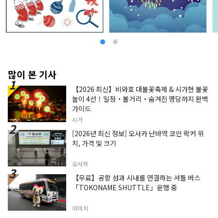
많이 본 기사
【2026 최신】비와호 대불꽃축제 & 시가현 불꽃
놀이 4선！일정・볼거리・숨겨진 명당까지 완벽
가이드
시가
[2026년 최신 정보] 오사카 난바역 코인 락커 위
치, 가격 및 크기
오사카
【무료】공항 섬과 시내를 연결하는 셔틀 버스
「TOKONAME SHUTTLE」운행 중
아이치