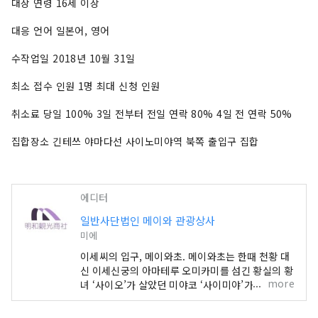
대상 연령 16세 이상
대응 언어 일본어, 영어
수작업일 2018년 10월 31일
최소 접수 인원 1명 최대 신청 인원
취소료 당일 100% 3일 전부터 전일 연락 80% 4일 전 연락 50%
집합장소 긴테쓰 야마다선 사이노미야역 북쪽 출입구 집합
에디터
일반사단법인 메이와 관광상사
미에
이세씨의 입구, 메이와초. 메이와초는 한때 천황 대
신 이세신궁의 아마테루 오미카미를 섬긴 황실의 황
more
녀 ‘사이오’가 살았던 미야코 ‘사이미야’가 사적으로
자는 거리입니다.