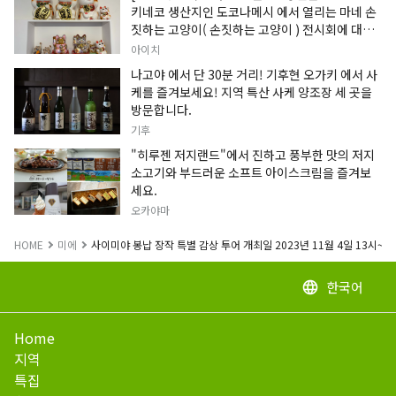
키네코 생산지인 도코나메시 에서 열리는 마네 손
짓하는 고양이( 손짓하는 고양이 ) 전시회에 대한
정보입니다.
아이치
나고야 에서 단 30분 거리! 기후현 오가키 에서 사
케를 즐겨보세요! 지역 특산 사케 양조장 세 곳을
방문합니다.
기후
"히루젠 저지랜드"에서 진하고 풍부한 맛의 저지
소고기와 부드러운 소프트 아이스크림을 즐겨보
세요.
오카야마
HOME
미에
사이미야 봉납 장작 특별 감상 투어 개최일 2023년 11월 4일 13시~19
한국어
language
Home
지역
특집