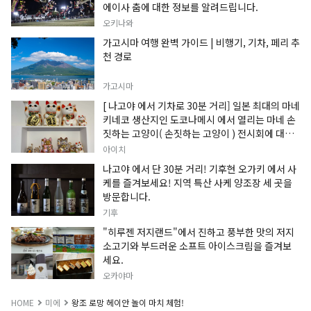
에이사 춤에 대한 정보를 알려드립니다.
오키나와
가고시마 여행 완벽 가이드 | 비행기, 기차, 페리 추
천 경로
가고시마
[ 나고야 에서 기차로 30분 거리] 일본 최대의 마네
키네코 생산지인 도코나메시 에서 열리는 마네 손
짓하는 고양이( 손짓하는 고양이 ) 전시회에 대한
정보입니다.
아이치
나고야 에서 단 30분 거리! 기후현 오가키 에서 사
케를 즐겨보세요! 지역 특산 사케 양조장 세 곳을
방문합니다.
기후
"히루젠 저지랜드"에서 진하고 풍부한 맛의 저지
소고기와 부드러운 소프트 아이스크림을 즐겨보
세요.
오카야마
HOME
미에
왕조 로망 헤이안 놀이 마치 체험!