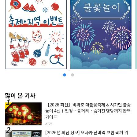
많이 본 기사
【2026 최신】비와호 대불꽃축제 & 시가현 불꽃
놀이 4선！일정・볼거리・숨겨진 명당까지 완벽
가이드
시가
[2026년 최신 정보] 오사카 난바역 코인 락커 위