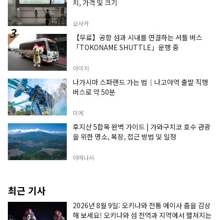
치, 가격 및 크기
오사카
【무료】공항 섬과 시내를 연결하는 셔틀 버스
「TOKONAME SHUTTLE」운행 중
아이치
나가시마 스파랜드 가는 법｜나고야역 출발 직행
버스로 약 50분
미에
후지산 5합목 완벽 가이드 | 가와구치코 호수 관광
을 위한 명소, 복장, 접근 방법 및 일정
야마나시
최근 기사
2026년 8월 9일: 오키나와 전통 에이사 춤을 감상
해 보세요! 오키나와 섬 전역과 지역에서 펼쳐지는