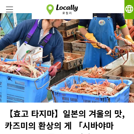
language
【효고 타지마】일본의 겨울의 맛,
카즈미의 환상의 게 「시바야마