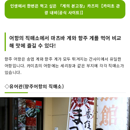
인생에서 한번은 먹고 싶은 「게의 본고장」카즈미【카미초 관
광 내비(공식 사이트)】
어항의 직매소에서 마츠바 게와 향주 게를 먹어 비교
해 맛에 즐길 수 있다!
향주 어항은 송엽 게와 향주 게가 모두 튀겨지는 간사이에서 유일한
어항입니다. 카미쵸의 어항에는 세리장과 같은 부지에 각각 직매소가
있습니다.
◇유어관(향주어항의 직매소)