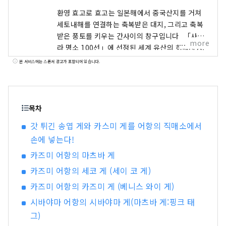
환영 효고로 효고는 일본해에서 중국산지를 거쳐
세토내해를 연결하는 축복받은 대지, 그리고 축복
받은 풍토를 키우는 간사이의 창구입니다. 「사쿠
more
라 명소 100선」에 선정된 세계 유산의 히메지성,
롯코산에서 보는 대 파노라마의 야경 등, 눈을 빼앗
본 서비스에는 스폰서 광고가 포함되어 있습니다.
기는 절경이 많이 있습니다. 세계적으로 유명한 고
베 브랜드, 일본을 대표하는 쇠고기로 타지마규의
대명사 「KOBE BEEF」, 술쌀 「효고 야마다
금」은 혀가 놀라운 일품입니다. 명탕, 아리마 온천
목차
이나 많은 문학 작품에도 등장하는 기노사키 온천.
갓 튀긴 송엽 게와 카스미 게를 어항의 직매소에서
대자연에 싸여 마음도 몸도 릴렉스 할 수 있습니다.
손에 넣는다!
아와지시마·나루토의 우즈시오의 뇌명과 같이 울
리는 소리, 여름에 각지에서 개최되는 불꽃놀이에
카즈미 어항의 마츠바 게
서의 역동적인 소리 등, 마음에 남는 소리를 만날 수
카즈미 어항의 세코 게 (세이 코 게)
있습니다. 현내의 허브원이나 식물원에서는 사계절
카즈미 어항의 카즈미 게 (베니스 와이 게)
을 통해서, 허브나 꽃들의 상냥하고 기분 좋은 향기
에 치유됩니다. 자, 「시각・미각・촉각・청각・
시바야마 어항의 시바야마 게(마츠바 게:핑크 태
후각」의 오감을 자극하는 새로운 여행을, 효고현
그)
에서 즐겨 주세요.