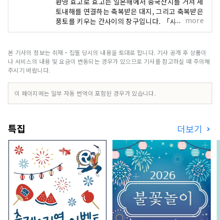
환영 효고로 효고는 일본해에서 중국산지를 거쳐 세
토내해를 연결하는 축복받은 대지, 그리고 축복받은
more
풍토를 키우는 간사이의 창구입니다. 「사쿠라 명소
100선」에 선정된 세계 유산의 히메지성, 롯코산에
서 보는 대 파노라마의 야경 등, 눈을 빼앗기는 절경
이 많이 있습니다. 세계적으로 유명한 고베 브랜드,
본 기사의 정보는 취재・집필 당시의 내용을 토대로 합니다. 기사 공개 후 상품이
일본을 대표하는 쇠고기로 타지마규의 대명사
나 서비스의 내용 및 요금이 변동되는 경우가 있으므로 기사를 참고하실 때 주의해
「KOBE BEEF」, 술쌀 「효고 야마다 금」은 혀
주시기 바랍니다.
가 놀라운 일품입니다. 명탕, 아리마 온천이나 많은
문학 작품에도 등장하는 기노사키 온천. 대자연에
이 페이지에는 일부 자동 번역이 포함된 경우가 있습니다.
싸여 마음도 몸도 릴렉스 할 수 있습니다. 아와지시
마·나루토의 우즈시오의 뇌명과 같이 울리는 소리,
여름에 각지에서 개최되는 불꽃놀이에서의 역동적
특집
더보기
인 소리 등, 마음에 남는 소리를 만날 수 있습니다.
현내의 허브원이나 식물원에서는 사계절을 통해서,
허브나 꽃들의 상냥하고 기분 좋은 향기에 치유됩니
다. 자, 「시각・미각・촉각・청각・후각」의 오
감을 자극하는 새로운 여행을, 효고현에서 즐겨 주
세요.