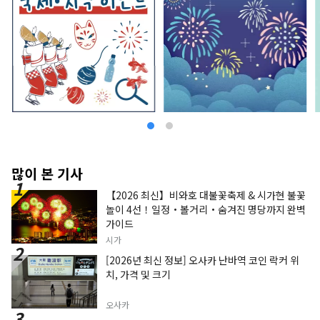
많이 본 기사
【2026 최신】비와호 대불꽃축제 & 시가현 불꽃
놀이 4선！일정・볼거리・숨겨진 명당까지 완벽
가이드
시가
[2026년 최신 정보] 오사카 난바역 코인 락커 위
치, 가격 및 크기
오사카