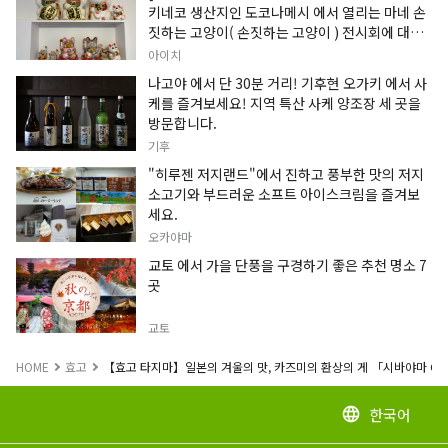
키네코 생산지인 도코나메시 에서 열리는 마네 손
짓하는 고양이( 손짓하는 고양이 ) 전시회에 대한
정보입니다.
아이치
나고야 에서 단 30분 거리! 기후현 오가키 에서 사
케를 즐겨보세요! 지역 특산 사케 양조장 세 곳을
방문합니다.
기후
"히루젠 저지랜드"에서 진하고 풍부한 맛의 저지
소고기와 부드러운 소프트 아이스크림을 즐겨보
세요.
오카야마
교토 에서 가을 단풍을 구경하기 좋은 추천 명소 7
곳
교토
HOME
효고
【효고 타지마】일본의 겨울의 맛, 카즈미의 환상의 게 「시바야마 GOL
한국어
language