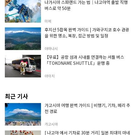
나가시마 스파랜드 가는 법｜나고야역 출발 직행
버스로 약 50분
미에
후지산 5합목 완벽 가이드 | 가와구치코 호수 관광
을 위한 명소, 복장, 접근 방법 및 일정
야마나시
【무료】공항 섬과 시내를 연결하는 셔틀 버스
「TOKONAME SHUTTLE」운행 중
아이치
최근 기사
가고시마 여행 완벽 가이드 | 비행기, 기차, 페리 추
천 경로
가고시마
[ 나고야 에서 기차로 30분 거리] 일본 최대의 마네