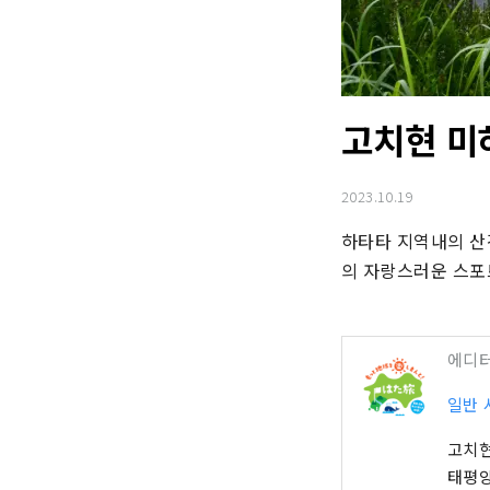
고치현 미
2023.10.19
하타타 지역내의 산간
의 자랑스러운 스포
에디
일반 
고치현
태평양