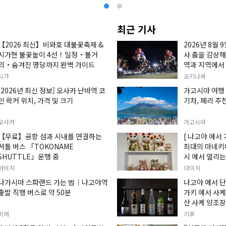
최근 기사
【2026 최신】비와호 대불꽃축제 &
2026년 8월 
시가현 불꽃놀이 4선！일정・볼거
사 춤을 감상해
리・숨겨진 명당까지 완벽 가이드
역과 지역에서
대한 정보를 
시가
오키나와
[2026년 최신 정보] 오사카 난바역 코
가고시마 여행 
인 락커 위치, 가격 및 크기
기차, 페리 추
오사카
가고시마
【무료】공항 섬과 시내를 연결하는
[ 나고야 에서 
셔틀 버스 「TOKONAME
최대의 마네키
SHUTTLE」운행 중
시 에서 열리는
손짓하는 고양이
아이치
아이치
입니다.
나가시마 스파랜드 가는 법｜나고야역
나고야 에서 단
출발 직행 버스로 약 50분
가키 에서 사케
산 사케 양조장
미에
기후