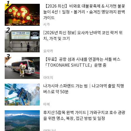
한 면적 IT 솔루션 제공
【2026 최신】비와호 대불꽃축제 & 시가현 불꽃
https://satoyama.jinya-connect.com/
놀이 4선！일정・볼거리・숨겨진 명당까지 완벽
가이드
시가
[2026년 최신 정보] 오사카 난바역 코인 락커 위
치, 가격 및 크기
오사카
【무료】공항 섬과 시내를 연결하는 셔틀 버스
「TOKONAME SHUTTLE」운행 중
아이치
나가시마 스파랜드 가는 법｜나고야역 출발 직행
버스로 약 50분
미에
후지산 5합목 완벽 가이드 | 가와구치코 호수 관광
을 위한 명소, 복장, 접근 방법 및 일정
야마나시