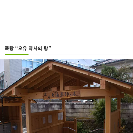
족탕 “오유 약사의 탕”