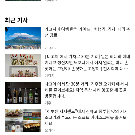
최근 기사
가고시마 여행 완벽 가이드 | 비행기, 기차, 페리 추
천 경로
가고시마
[ 나고야 에서 기차로 30분 거리] 일본 최대의 마네
키네코 생산지인 도코나메시 에서 열리는 마네 손
짓하는 고양이( 손짓하는 고양이 ) 전시회에 대한
정보입니다.
아이치
나고야 에서 단 30분 거리! 기후현 오가키 에서 사
케를 즐겨보세요! 지역 특산 사케 양조장 세 곳을
방문합니다.
기후
"히루젠 저지랜드"에서 진하고 풍부한 맛의 저지
소고기와 부드러운 소프트 아이스크림을 즐겨보
세요.
오카야마