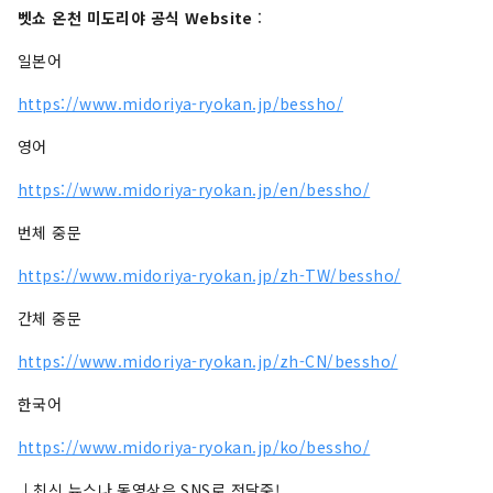
벳쇼 온천 미도리야 공식 Website
영국 첼시 플라워 쇼에서 금상을 획득한 정
:
원을 재현. 사계절마다의 정원 풍경을 즐길 
일본어
수 있는, 내탕과 노천탕이 세트가 된 3개의 
원천을 흘려 전세 전용 욕실. 트윈룸부터 
https://www.midoriya-ryokan.jp/bessho/
글램핑룸까지 다채로운 객실입니다. 요리
는 본격적인 계절회석을 준비하고 있습니
영어
다. 초록에 둘러싸인 공간에서 보내는 극상
https://www.midoriya-ryokan.jp/en/bessho/
의 "편안 시간". 가족이나 동료와 방문하는 
것은 물론, 혼자 여행에도 추천입니다.
번체 중문
https://www.midoriya-ryokan.jp/zh-TW/bessho/
간체 중문
https://www.midoriya-ryokan.jp/zh-CN/bessho/
한국어
https://www.midoriya-ryokan.jp/ko/bessho/
↓최신 뉴스나 동영상은 SNS로 전달중!