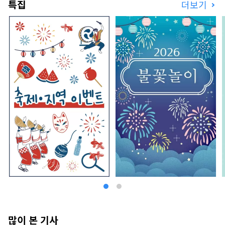
특집
더보기
공간입니다. 2023년 7월에 미키하우스 총연 “웰컴
베이비의 숙소” 인정. 아기・아이 동반도 안심하고
편히 쉬실 수 있습니다. 공식HP：
https://www.midoriya-ryokan.jp/yumura/
효고현 미카타군 신온천초탕 1326 ・베쓰쇼 온천
미도리야 나가노현 우에다시 벳쇼 온천에 2023년
8월 그랜드 오픈. 세계적 정원 디자이너 이시하라
카즈유키씨 감수. 이시하라 씨가 영국 첼시 플라워
쇼에서 금메달을 수상한 정원을 재현. 사계절의 정
원 풍경을 즐길 수 있는, 내탕과 노천탕이 세트가 된
3개의 전세 전용 목욕탕은 원천에 걸쳐서 즐길 수 있
습니다. 저녁 식사는 계절 회석을 준비. 초록에 둘러
싸인 공간에서 보내는 극상의 "편안 시간". 가족이
나 동료와 방문하는 것은 물론, 혼자 여행에도 추천
입니다. 공식 HP：https://www.midoriya-
ryokan.jp/bessho/ 나가노현 우에다시 벳쇼 온
천 225 진야 그룹에서는 일본 전국의 여관의 경영
개혁과 지방 창생에 공헌하는 사업을 폭넓게 전개하
고 있습니다. ■진야 커넥트 사업 호텔, 여관용 클라
우드 애플리케이션 개발, 판매, 지원
https://www.jinya-connect.com/ ■사토야
마 커넥트 사업 지역이 통합된 환대를 실현하기 위
많이 본 기사