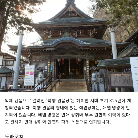
있습니다. 저녁 식사는 계절 회석을 준비. 초록에 둘
러싸인 공간에서 보내는 극상의 "편안 시간". 가족
이나 동료와 방문하는 것은 물론, 혼자 여행에도 추
천입니다. 공식 HP：https://www.midoriya-
ryokan.jp/bessho/ 나가노현 우에다시 벳쇼 온
천 225 진야 그룹에서는 일본 전국의 여관의 경영
개혁과 지방 창생에 공헌하는 사업을 폭넓게 전개
하고 있습니다. ■진야 커넥트 사업 호텔, 여관용
클라우드 애플리케이션 개발, 판매, 지원
https://www.jinya-connect.com/ ■사토야
마 커넥트 사업 지역이 통합된 환대를 실현하기 위
한 면적 IT 솔루션 제공
https://satoyama.jinya-connect.com/
악제 관음으로 알려진 '북향 관음당'은 헤이안 시대 초기 825년에 개
창되었습니다. 북향 관음의 경내에 있는 애염당에는, 애염 명왕이 안
치되어 있습니다. 애염 명왕은 연애 성취와 부부 원만의 이익이 있다
고 알려져 연애 성취와 인연의 파워 스폿으로 인기입니다.
도라쿠지