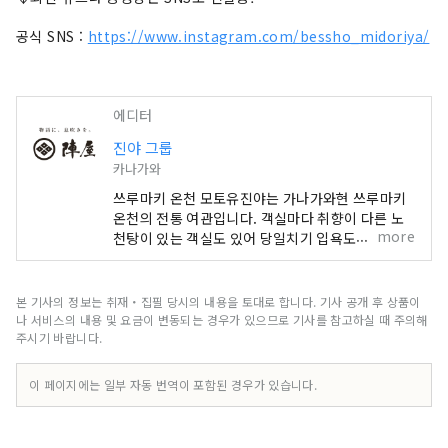
공식 SNS :
https://www.instagram.com/bessho_midoriya/
에디터
진야 그룹
카나가와
쓰루마키 온천 모토유진야는 가나가와현 쓰루마키
온천의 전통 여관입니다. 객실마다 취향이 다른 노
more
천탕이 있는 객실도 있어 당일치기 입욕도 즐길 수
있습니다. 도쿄 하코네의 중간지인 쓰루마키 온천역
에서 도보 5분, 접근도 뛰어납니다. 진야 그룹이 전
개하는 브랜드 「미도리야」는, 세계적 정원 디자
본 기사의 정보는 취재・집필 당시의 내용을 토대로 합니다. 기사 공개 후 상품이
이너 이시하라 카즈유키씨와 콜라보레이션한 료칸,
나 서비스의 내용 및 요금이 변동되는 경우가 있으므로 기사를 참고하실 때 주의해
호텔입니다. 미도리야 시설 ・유무라 온천 미도리
주시기 바랍니다.
야 효고현 북부 다지마 지방 유무라 온천에 있는 여
관 「유무라 온천 미도리야」는 세계적 정원 디자이
이 페이지에는 일부 자동 번역이 포함된 경우가 있습니다.
너 이시하라 와코 프로듀스. 전세 정원이있는 노천
탕과 나무가 따뜻한 객실, 회의실, 키즈 룸이 있습니
다. 관내의 곳곳에 식물과 꽃이 넘쳐 녹음이 넘치는