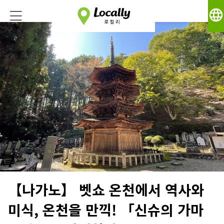
language
【나가노】 벳쇼 온천에서 역사와
미식, 온천을 만끽! 「신슈의 가마