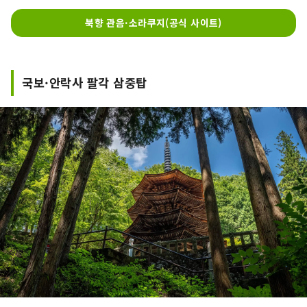
북향 관음·소라쿠지(공식 사이트)
국보·안락사 팔각 삼중탑