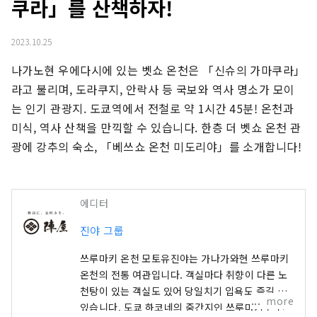
쿠라」를 산책하자!
2023.10.25
나가노현 우에다시에 있는 벳쇼 온천은 「신슈의 가마쿠라」
라고 불리며, 도라쿠지, 안락사 등 국보와 역사 명소가 모이
는 인기 관광지. 도쿄역에서 전철로 약 1시간 45분! 온천과 
미식, 역사 산책을 만끽할 수 있습니다. 한층 더 벳쇼 온천 관
광에 강추의 숙소, 「베쓰쇼 온천 미도리야」를 소개합니다!
에디터
진야 그룹
쓰루마키 온천 모토유진야는 가나가와현 쓰루마키
온천의 전통 여관입니다. 객실마다 취향이 다른 노
천탕이 있는 객실도 있어 당일치기 입욕도 즐길 수
more
있습니다. 도쿄 하코네의 중간지인 쓰루마키 온천