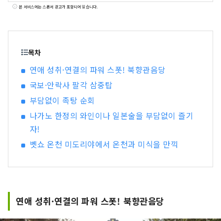
역에서 도보 5분, 접근도 뛰어납니다. 진야 그룹이
본 서비스에는 스폰서 광고가 포함되어 있습니다.
전개하는 브랜드 「미도리야」는, 세계적 정원 디
자이너 이시하라 카즈유키씨와 콜라보레이션한 료
칸, 호텔입니다. 미도리야 시설 ・유무라 온천 미도
리야 효고현 북부 다지마 지방 유무라 온천에 있는
목차
여관 「유무라 온천 미도리야」는 세계적 정원 디
연애 성취·연결의 파워 스폿! 북향관음당
자이너 이시하라 와코 프로듀스. 전세 정원이있는
국보·안락사 팔각 삼중탑
노천탕과 나무가 따뜻한 객실, 회의실, 키즈 룸이 있
습니다. 관내의 곳곳에 식물과 꽃이 넘쳐 녹음이 넘
부담없이 족탕 순회
치는 공간입니다. 2023년 7월에 미키하우스 총연
나가노 한정의 와인이나 일본술을 부담없이 즐기
“웰컴 베이비의 숙소” 인정. 아기・아이 동반도 안
자!
심하고 편히 쉬실 수 있습니다. 공식HP：
https://www.midoriya-ryokan.jp/yumura/
벳쇼 온천 미도리야에서 온천과 미식을 만끽
효고현 미카타군 신온천초탕 1326 ・베쓰쇼 온천
미도리야 나가노현 우에다시 벳쇼 온천에 2023년
8월 그랜드 오픈. 세계적 정원 디자이너 이시하라
카즈유키씨 감수. 이시하라 씨가 영국 첼시 플라워
쇼에서 금메달을 수상한 정원을 재현. 사계절의 정
연애 성취·연결의 파워 스폿! 북향관음당
원 풍경을 즐길 수 있는, 내탕과 노천탕이 세트가 된
3개의 전세 전용 목욕탕은 원천에 걸쳐서 즐길 수