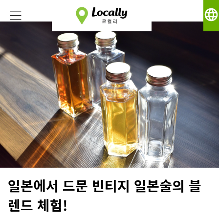
language
일본에서 드문 빈티지 일본술의 블
렌드 체험!