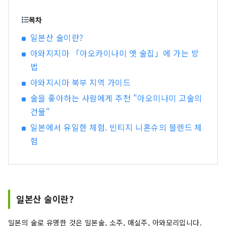
창생은 2개의 직영점포를 가지고 있습니다. ①아오
미나미 고술사 1층 숙성주 선물 세트를 면세로 판매
목차
하고 있습니다. 2층 아와지산의 재료를 사용한 요리
일본산 술이란?
와 옛날의 미술의 마시는 비교를 즐길 수 있습니다.
아와지지마 「아오카이나미 옛 술집」에 가는 방
②고주의 건물 오모테산도점 선물 세트 판매 일본
산 숙성주의 세계를 꼭 즐겨 주세요.
법
아와지시마 북부 지역 가이드
술을 좋아하는 사람에게 추천 "아오미나미 고술의
건물"
일본에서 유일한 체험. 빈티지 니혼슈의 블렌드 체
험
일본산 술이란?
일본의 술로 유명한 것은 일본술, 소주, 매실주, 아와모리입니다.