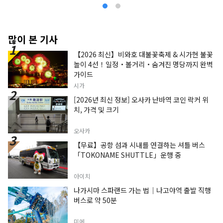
많이 본 기사
【2026 최신】비와호 대불꽃축제 & 시가현 불꽃
놀이 4선！일정・볼거리・숨겨진 명당까지 완벽
가이드
시가
[2026년 최신 정보] 오사카 난바역 코인 락커 위
치, 가격 및 크기
오사카
【무료】공항 섬과 시내를 연결하는 셔틀 버스
「TOKONAME SHUTTLE」운행 중
아이치
나가시마 스파랜드 가는 법｜나고야역 출발 직행
버스로 약 50분
미에