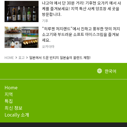
나고야 에서 단 30분 거리! 기후현 오가키 에서 사
케를 즐겨보세요! 지역 특산 사케 양조장 세 곳을
방문합니다.
기후
"히루젠 저지랜드"에서 진하고 풍부한 맛의 저지
소고기와 부드러운 소프트 아이스크림을 즐겨보
세요.
오카야마
HOME
효고
일본에서 드문 빈티지 일본술의 블렌드 체험!
한국어
language
Home
지역
특집
최신 정보
Locally 소개