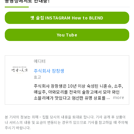
동영상에서도 안내중!
옛 술집 INSTAGRAM How to BLEND
You Tube
에디터
주식회사 장창생
효고
주식회사 장창생은 10년 이상 숙성된 니혼슈, 소주,
매실주, 아와모리를 전국의 술창고에서 모아 와인
more
소믈리에가 맛있다고 엄선한 유명 상표를 「옛날의
미술(이니시에노비슈)」라고 하는 고주 브랜드로
전개하고 있습니다. 일본인이라도 10년 이상 숙성
된 일본술을 아는 사람은 적을 것입니다. 알려져 있
본 기사의 정보는 취재・집필 당시의 내용을 토대로 합니다. 기사 공개 후 상품이
지는 않지만 일본 황실 의례에서도 사용됩니다. 장
나 서비스의 내용 및 요금이 변동되는 경우가 있으므로 기사를 참고하실 때 주의해
창생은 2개의 직영점포를 가지고 있습니다. ①아오
주시기 바랍니다.
미나미 고술사 1층 숙성주 선물 세트를 면세로 판매