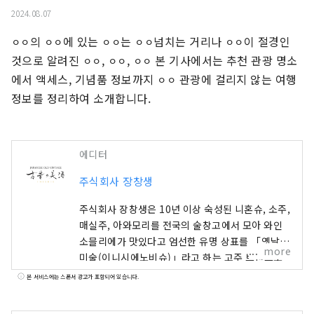
2024.08.07
⚪︎⚪︎의 ⚪︎⚪︎에 있는 ⚪︎⚪︎는 ⚪︎⚪︎넘치는 거리나 ⚪︎⚪︎이 절경인 
것으로 알려진 ⚪︎⚪︎, ⚪︎⚪︎, ⚪︎⚪︎ 본 기사에서는 추천 관광 명소
에서 액세스, 기념품 정보까지 ⚪︎⚪︎ 관광에 걸리지 않는 여행 
정보를 정리하여 소개합니다.
에디터
주식회사 장창생
주식회사 장창생은 10년 이상 숙성된 니혼슈, 소주,
매실주, 아와모리를 전국의 술창고에서 모아 와인
소믈리에가 맛있다고 엄선한 유명 상표를 「옛날의
more
미술(이니시에노비슈)」라고 하는 고주 브랜드로
전개하고 있습니다. 일본인이라도 10년 이상 숙성
본 서비스에는 스폰서 광고가 포함되어 있습니다.
된 일본술을 아는 사람은 적을 것입니다. 알려져 있
지는 않지만 일본 황실 의례에서도 사용됩니다. 장