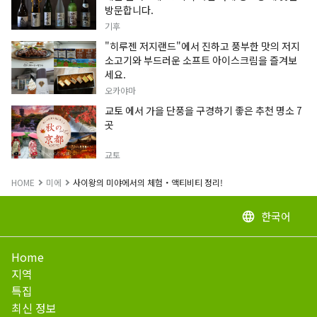
방문합니다.
기후
"히루젠 저지랜드"에서 진하고 풍부한 맛의 저지
소고기와 부드러운 소프트 아이스크림을 즐겨보
세요.
오카야마
교토 에서 가을 단풍을 구경하기 좋은 추천 명소 7
곳
교토
HOME
미에
사이왕의 미야에서의 체험・액티비티 정리!
한국어
language
Home
지역
특집
최신 정보