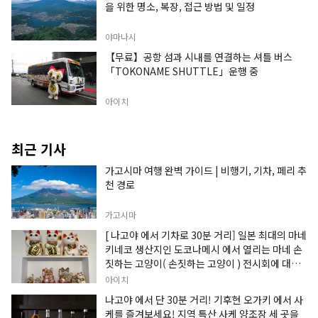
을 위한 명소, 복장, 접근 방법 및 일정
야마나시
【무료】공항 섬과 시내를 연결하는 셔틀 버스
「TOKONAME SHUTTLE」운행 중
아이치
최근 기사
가고시마 여행 완벽 가이드 | 비행기, 기차, 페리 추
천 경로
가고시마
[ 나고야 에서 기차로 30분 거리] 일본 최대의 마네
키네코 생산지인 도코나메시 에서 열리는 마네 손
짓하는 고양이( 손짓하는 고양이 ) 전시회에 대한
정보입니다.
아이치
나고야 에서 단 30분 거리! 기후현 오가키 에서 사
케를 즐겨보세요! 지역 특산 사케 양조장 세 곳을