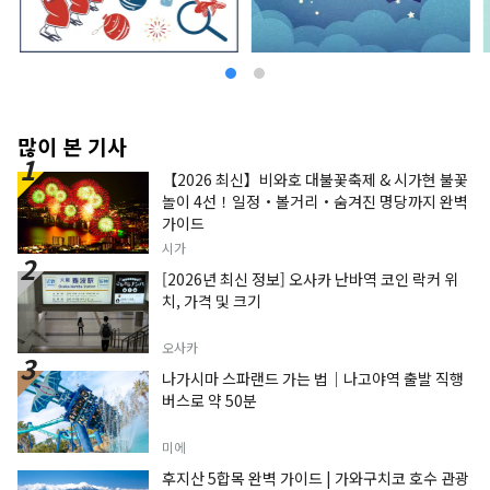
많이 본 기사
【2026 최신】비와호 대불꽃축제 & 시가현 불꽃
놀이 4선！일정・볼거리・숨겨진 명당까지 완벽
가이드
시가
[2026년 최신 정보] 오사카 난바역 코인 락커 위
치, 가격 및 크기
오사카
나가시마 스파랜드 가는 법｜나고야역 출발 직행
버스로 약 50분
미에
후지산 5합목 완벽 가이드 | 가와구치코 호수 관광