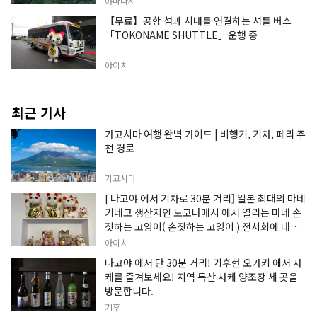
야마나시
【무료】공항 섬과 시내를 연결하는 셔틀 버스
「TOKONAME SHUTTLE」운행 중
아이치
최근 기사
가고시마 여행 완벽 가이드 | 비행기, 기차, 페리 추
천 경로
가고시마
[ 나고야 에서 기차로 30분 거리] 일본 최대의 마네
키네코 생산지인 도코나메시 에서 열리는 마네 손
짓하는 고양이( 손짓하는 고양이 ) 전시회에 대한
정보입니다.
아이치
나고야 에서 단 30분 거리! 기후현 오가키 에서 사
케를 즐겨보세요! 지역 특산 사케 양조장 세 곳을
방문합니다.
기후