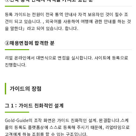
등록 가이드는 전원이 전국 통역 안내사 자격 보유자인 것이 필수 조
건이 되고 있습니다. , 외국어를 사용하여 여행에 관한 안내를 하는 것
을 말한다」라고 되어 있습니다. 합니다.
②채용면접에 합격한 분
리얼 온라인에서 대면식으로 면접을 실시합니다. 사이트에 등록으로
진행합니다.
가이드의 장점
그 1：가이드 친화적인 설계
Gold-Guide의 조작 화면은 가이드 친화적인 설계. 완결합니다.스케
줄의 등록도 플랫폼상에 스스로 등록해 주시기 때문에, 리얼타임으로
고객에게 하늘 조회를 할 수 있는 구조입니다.