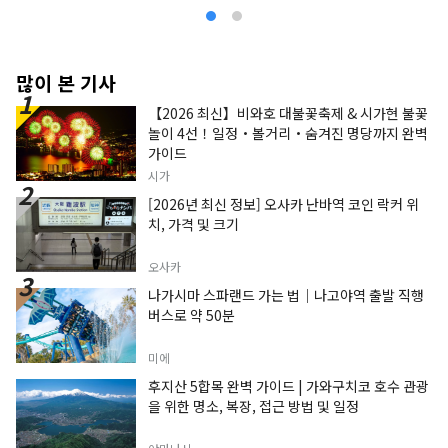
많이 본 기사
【2026 최신】비와호 대불꽃축제 & 시가현 불꽃
놀이 4선！일정・볼거리・숨겨진 명당까지 완벽
가이드
시가
[2026년 최신 정보] 오사카 난바역 코인 락커 위
치, 가격 및 크기
오사카
나가시마 스파랜드 가는 법｜나고야역 출발 직행
버스로 약 50분
미에
후지산 5합목 완벽 가이드 | 가와구치코 호수 관광
을 위한 명소, 복장, 접근 방법 및 일정