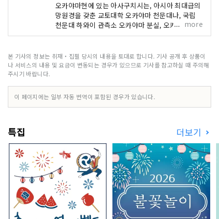
오카야마현에 있는 아사구치시는, 아시아 최대급의
망원경을 갖춘 교토대학 오카야마 천문대나, 국립
more
천문대 하와이 관측소 오카야마 분실, 오카야마 천
문 박물관 등 천문 시설이 모이는 「천문의 거리」
입니다. 매우 컴팩트한 거리이지만, 천문 시설 이외
에도, 영화 등의 로케지로서 주목을 끌고 있는 루스
본 기사의 정보는 취재・집필 당시의 내용을 토대로 합니다. 기사 공개 후 상품이
케산이나, 일본 역사 공원 100선에도 선택되고 있
나 서비스의 내용 및 요금이 변동되는 경우가 있으므로 기사를 참고하실 때 주의해
는 카모가타 마치야 공원, 혼슈 유일의 아케시소우
주시기 바랍니다.
자체 직물 등 많은 관광 명소가 있습니다. 또한 세토
내해의 온난한 기후와 풍부한 자연이 풍부하며 농수
이 페이지에는 일부 자동 번역이 포함된 경우가 있습니다.
산물과 그 가공품 등 맛있는 맛있는 음식도 많이 있
습니다. 볼거리・맛 가득한 아사구치시에 꼭 방문
해 보세요.
특집
더보기