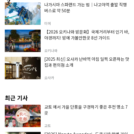
나가시마 스파랜드 가는 법｜나고야역 출발 직행
버스로 약 50분
미에
【2026 오키나와 밤문화】국제거리부터 인기 바,
야경까지! 밤에 가볼만한곳 8선 가이드
오키나와
[2025 최신] 오사카 난바역 아침 일찍 오픈하는 맛
집과 편의점 소개
오사카
최근 기사
교토 에서 가을 단풍을 구경하기 좋은 추천 명소 7
곳
교토
[2026] Naruto Awaodori , 도쿠시마 완벽 가이