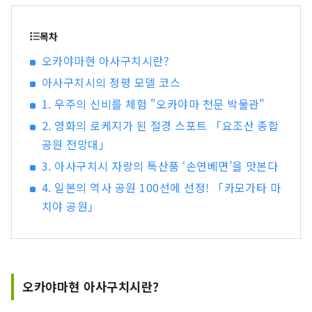
케산이나, 일본 역사 공원 100선에도 선택되고 있
는 카모가타 마치야 공원, 혼슈 유일의 아케시소우
자체 직물 등 많은 관광 명소가 있습니다. 또한 세토
목차
내해의 온난한 기후와 풍부한 자연이 풍부하며 농
오카야마현 아사구치시란?
수산물과 그 가공품 등 맛있는 맛있는 음식도 많이
아사구치시의 정평 모델 코스
있습니다. 볼거리・맛 가득한 아사구치시에 꼭 방
문해 보세요.
1. 우주의 신비를 체험 "오카야마 천문 박물관"
2. 영화의 로케지가 된 절경 스포트 「요조산 종합
공원 전망대」
3. 아사구치시 자랑의 특산품 ‘손연베면’을 맛본다
4. 일본의 역사 공원 100선에 선정! 「카모가타 마
치야 공원」
오카야마현 아사구치시란?