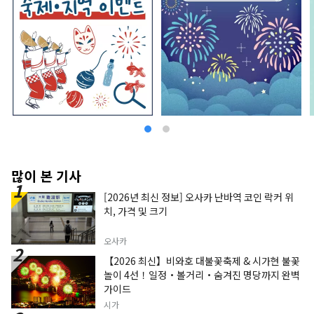
많이 본 기사
[2026년 최신 정보] 오사카 난바역 코인 락커 위
치, 가격 및 크기
오사카
【2026 최신】비와호 대불꽃축제 & 시가현 불꽃
놀이 4선！일정・볼거리・숨겨진 명당까지 완벽
가이드
시가