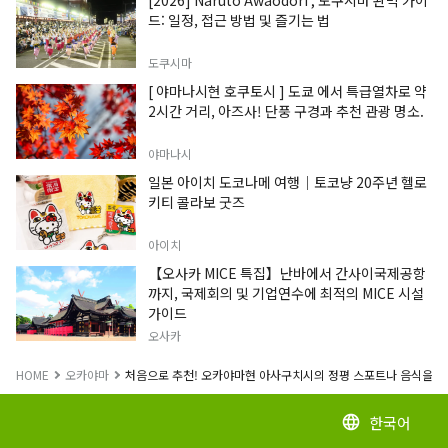
드: 일정, 접근 방법 및 즐기는 법
도쿠시마
[ 야마나시현 호쿠토시 ] 도쿄 에서 특급열차로 약
2시간 거리, 아즈사! 단풍 구경과 추천 관광 명소.
야마나시
일본 아이치 도코나메 여행｜토코냥 20주년 헬로
키티 콜라보 굿즈
아이치
【오사카 MICE 특집】난바에서 간사이국제공항
까지, 국제회의 및 기업연수에 최적의 MICE 시설
가이드
오사카
HOME
오카야마
처음으로 추천! 오카야마현 아사구치시의 정평 스포트나 음식을 즐
한국어
language