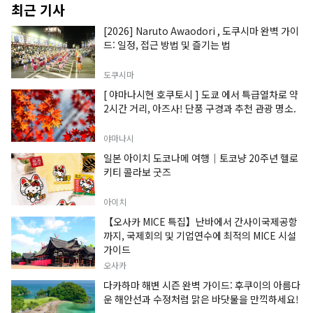
최근 기사
[2026] Naruto Awaodori , 도쿠시마 완벽 가이
드: 일정, 접근 방법 및 즐기는 법
도쿠시마
[ 야마나시현 호쿠토시 ] 도쿄 에서 특급열차로 약
2시간 거리, 아즈사! 단풍 구경과 추천 관광 명소.
야마나시
일본 아이치 도코나메 여행｜토코냥 20주년 헬로
키티 콜라보 굿즈
아이치
【오사카 MICE 특집】난바에서 간사이국제공항
까지, 국제회의 및 기업연수에 최적의 MICE 시설
가이드
오사카
다카하마 해변 시즌 완벽 가이드: 후쿠이의 아름다
운 해안선과 수정처럼 맑은 바닷물을 만끽하세요!