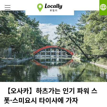
language
【오사카】하츠가는 인기 파워 스
폿·스미요시 타이샤에 가자