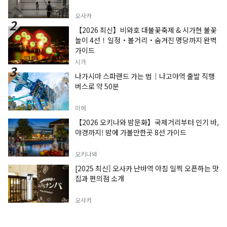
오사카
【2026 최신】비와호 대불꽃축제 & 시가현 불꽃
놀이 4선！일정・볼거리・숨겨진 명당까지 완벽
가이드
시가
나가시마 스파랜드 가는 법｜나고야역 출발 직행
버스로 약 50분
미에
【2026 오키나와 밤문화】국제거리부터 인기 바,
야경까지! 밤에 가볼만한곳 8선 가이드
오키나와
[2025 최신] 오사카 난바역 아침 일찍 오픈하는 맛
집과 편의점 소개
오사카