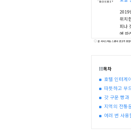
201
위치한
피나 
에 따
이트 
본 서비스에는 스폰서 광고가 포함
7:00
임 1
5:0
목차
10:
호텔 인터게
따뜻하고 부
갓 구운 빵과
지역의 전통문
여러 번 사용