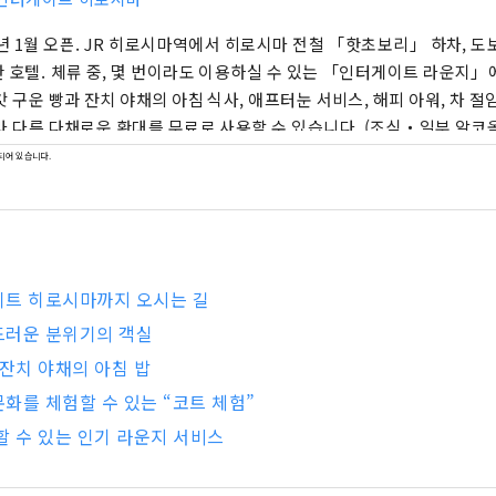
9년 1월 오픈. JR 히로시마역에서 히로시마 전철 「핫초보리」 하차, 도
 호텔. 체류 중, 몇 번이라도 이용하실 수 있는 「인터게이트 라운지」
갓 구운 빵과 잔치 야채의 아침 식사, 애프터눈 서비스, 해피 아워, 차 절
라 다른 다채로운 환대를 무료로 사용할 수 있습니다. (조식・일부 알코올은 유
라운지 서비스" ■아침활 6:00a.m~7:00a.m / 엄선한 커피·스무디 ■
되어 있습니다.
a.m~10:30a.m (L.O 10:00a.m) / 갓 구운 빵과 잔치 야채의 아침 밥
0:30a.m~8:00p.m ■애프터눈 서비스 3:00p.m～8:00p.m / 과자
0p.m~7:00p.m / 와인(레드・백)・오리지널 칵테일 등 ■나이트 타임 8
00p.m / 오차즈케 바이킹
이트 히로시마까지 오시는 길
드러운 분위기의 객실
 잔치 야채의 아침 밥
화를 체험할 수 있는 “코트 체험”
할 수 있는 인기 라운지 서비스