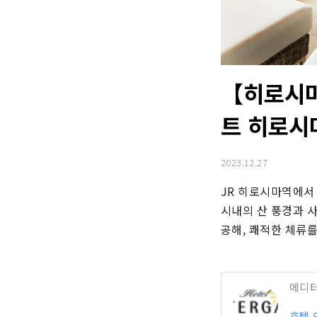
【히로시마
트 히로시
2023.12.27
JR 히로시마역에서 
시내의 산 풍경과 
공해, 쾌적한 체류
에디
호텔 