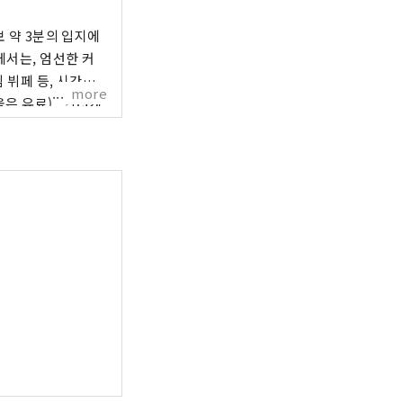
보 약 3분의 입지에
에서는, 엄선한 커
임 뷔페 등, 시간대
more
료) "인터게
조식
(조식 유료) ■커피 타
・음료 등 ■해피 아워
:00p.m～