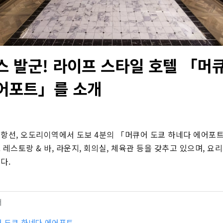
스 발군! 라이프 스타일 호텔 「머
어포트」를 소개
항선, 오도리이역에서 도보 4분의 「머큐어 도쿄 하네다 에어포트」
 레스토랑 & 바, 라운지, 회의실, 체육관 등을 갖추고 있으며, 요
다.
터
 도쿄 하네다 에어포트