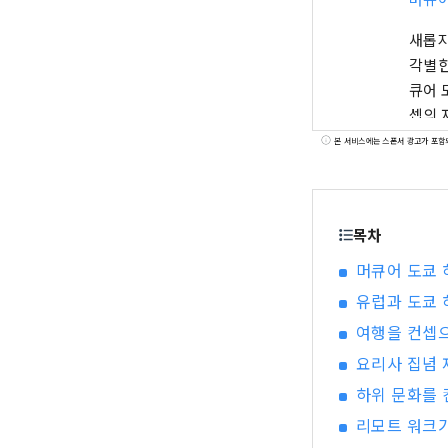
새롭지
각별한 시간을. 일본의 현관 출입구 
큐어 도쿄 하네다 에
셉의 
본 서비스에는 스폰서 광고가 포함
목차
머큐어 도쿄 
유럽과 도쿄 
여행을 컨셉으
요리사 집념 
하위 문화를 
리모트 워크가