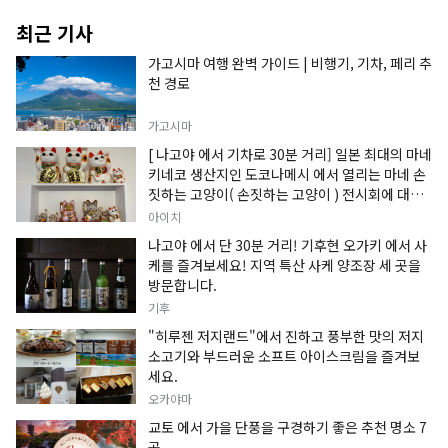
최근 기사
가고시마 여행 완벽 가이드 | 비행기, 기차, 페리 추
천 경로
가고시마
[ 나고야 에서 기차로 30분 거리] 일본 최대의 마네
키네코 생산지인 도코나메시 에서 열리는 마네 손
짓하는 고양이( 손짓하는 고양이 ) 전시회에 대한
정보입니다.
아이치
나고야 에서 단 30분 거리! 기후현 오가키 에서 사
케를 즐겨보세요! 지역 특산 사케 양조장 세 곳을
방문합니다.
기후
"히루젠 저지랜드"에서 진하고 풍부한 맛의 저지
소고기와 부드러운 소프트 아이스크림을 즐겨보
세요.
오카야마
교토 에서 가을 단풍을 구경하기 좋은 추천 명소 7
곳