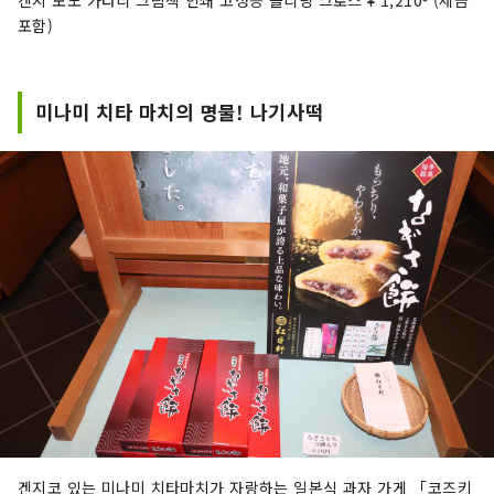
겐지 모노 가타리 그림책 인쇄 고성능 클리닝 크로스 ¥ 1,210- (세금
포함)
미나미 치타 마치의 명물! 나기사떡
겐지코 있는 미나미 치타마치가 자랑하는 일본식 과자 가게 「코즈키