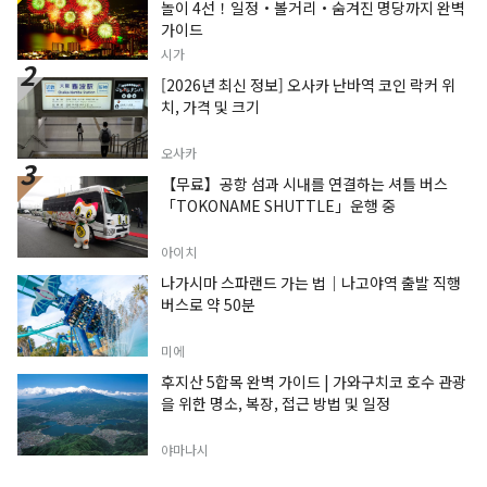
놀이 4선！일정・볼거리・숨겨진 명당까지 완벽
가이드
시가
[2026년 최신 정보] 오사카 난바역 코인 락커 위
치, 가격 및 크기
오사카
【무료】공항 섬과 시내를 연결하는 셔틀 버스
「TOKONAME SHUTTLE」운행 중
아이치
나가시마 스파랜드 가는 법｜나고야역 출발 직행
버스로 약 50분
미에
후지산 5합목 완벽 가이드 | 가와구치코 호수 관광
을 위한 명소, 복장, 접근 방법 및 일정
야마나시