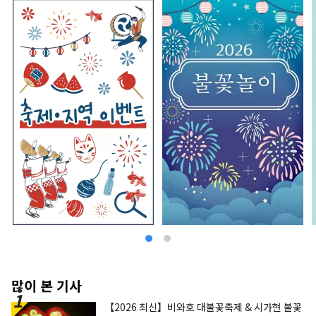
많이 본 기사
【2026 최신】비와호 대불꽃축제 & 시가현 불꽃