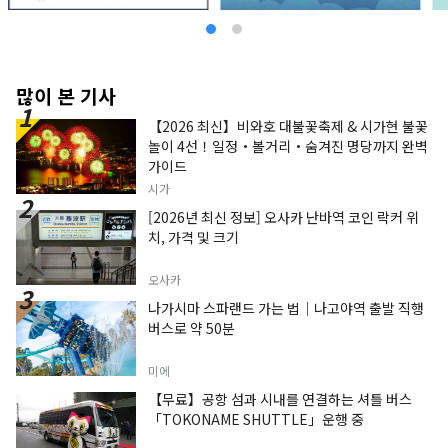
많이 본 기사
【2026 최신】비와호 대불꽃축제 & 시가현 불꽃
놀이 4선！일정・볼거리・숨겨진 명당까지 완벽
가이드
시가
[2026년 최신 정보] 오사카 난바역 코인 락커 위
치, 가격 및 크기
오사카
나가시마 스파랜드 가는 법｜나고야역 출발 직행
버스로 약 50분
미에
【무료】공항 섬과 시내를 연결하는 셔틀 버스
「TOKONAME SHUTTLE」운행 중