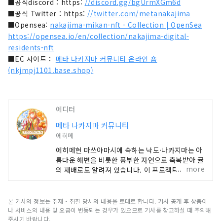
■공식discord：https:
//discord.gg/bgUrmXGm6d
■공식 Twitter：https:
//twitter.com/metanakajima
■Opensea:
nakajima-mikan-nft - Collection | OpenSea
https://opensea.io/en/collection/nakajima-digital-
residents-nft
■EC 사이트：
메타 나카지마 커뮤니티 온라인 숍
(nkjmpj1101.base.shop)
에디터
메타 나카지마 커뮤니티
에히메
에히메현 마쓰야마시에 속하는 낙도·나카지마는 아
름다운 해변을 비롯한 풍부한 자연으로 축복받아 귤
more
의 재배로도 알려져 있습니다. 이 프로젝트는 NFT
와 메타버스를 활용하여 나카지마의 주민으로서의
체험을 제공하고 있습니다. 이번에, 현지 이벤트 참
가자나 커뮤니티 활동의 공헌자에게는 🍊메타 나카
본 기사의 정보는 취재・집필 당시의 내용을 토대로 합니다. 기사 공개 후 상품이
지마 주민표 NFT🍊를 배포합니다. 앞으로도 현지
나 서비스의 내용 및 요금이 변동되는 경우가 있으므로 기사를 참고하실 때 주의해
에서 채취한 감귤을 사용한 아로마 증류 체험이나,
주시기 바랍니다.