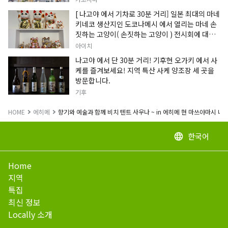
[ 나고야 에서 기차로 30분 거리] 일본 최대의 마네
키네코 생산지인 도코나메시 에서 열리는 마네 손
짓하는 고양이( 손짓하는 고양이 ) 전시회에 대한
정보입니다.
아이치
나고야 에서 단 30분 거리! 기후현 오가키 에서 사
케를 즐겨보세요! 지역 특산 사케 양조장 세 곳을
방문합니다.
기후
HOME
에히메
향기와 예술과 함께 비치 텐트 사우나 ~ in 에히메 현 마쓰야마시 나카지마 
한국어
language
Home
지역
특집
최신 정보
Locally 소개