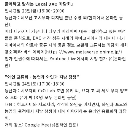
둘러싸고 말하는 Local DAO 좌담회」
일시:2월 23일(금) 19:00~20:00
등단자 : 네오산 고시무라 디지털 촌민 수명 외(현지에서 온라인 등
단),
메타 나카지마 커뮤니티 타무라 미라이씨 내용：활약하고 있는 여성
들을 중심으로, DAO 선진 성공 사례의 야마코시에서의 대처나 나카
지마에서의 아로마 증류 사례 등을 정보 교환해 교류하는 좌담회 개최
장소:메타 버스 에히메(https ://www.metaverse-ehime.jp/)
참가 인원수에 따라서는, Youtube Live에서의 시청 참가 유(온라인
만)
"와인 교류회 - 농업과 와인과 지방 창생"
일시:2월 24일(토) 17:30~18:30
등단자 : 시오지리 CxO Lab 호연 유키 씨, 요다 고 씨 세토 우치 양조
소 오타 유야 씨 (3 명 모두 온라인 등단)
내용：히로시마와 시오지리, 각각의 와인을 마시면서, 와인과 포도와
농업의 관점에서 지방 창생에 대해 이야기하는 온라인 음료회적 좌담
회.
개최 장소: Google Meets(온라인 전용)