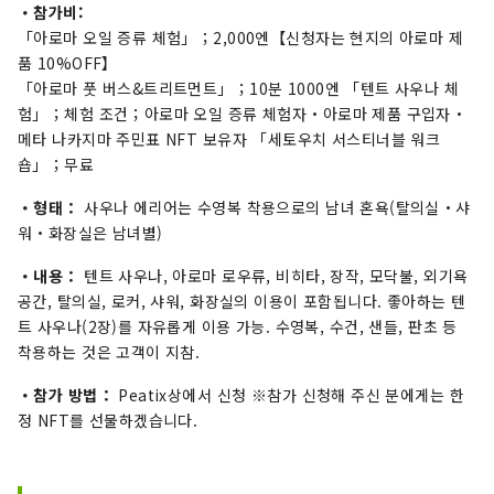
・참가비:
「아로마 오일 증류 체험」；2,000엔【신청자는 현지의 아로마 제
품 10%OFF】
「아로마 풋 버스&트리트먼트」；10분 1000엔 「텐트 사우나 체
험」；체험 조건；아로마 오일 증류 체험자・아로마 제품 구입자・
메타 나카지마 주민표 NFT 보유자 「세토우치 서스티너블 워크
숍」；무료
・형태：
사우나 에리어는 수영복 착용으로의 남녀 혼욕(탈의실・샤
워・화장실은 남녀별)
・내용：
텐트 사우나, 아로마 로우류, 비히타, 장작, 모닥불, 외기욕
공간, 탈의실, 로커, 샤워, 화장실의 이용이 포함됩니다. 좋아하는 텐
트 사우나(2장)를 자유롭게 이용 가능. 수영복, 수건, 샌들, 판초 등
착용하는 것은 고객이 지참.
・참가 방법：
Peatix상에서 신청 ※참가 신청해 주신 분에게는 한
정 NFT를 선물하겠습니다.