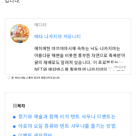
갑니다.
에디터
메타 나카지마 커뮤니티
에히메현 마쓰야마시에 속하는 낙도·나카지마는
아름다운 해변을 비롯한 풍부한 자연으로 축복받아
귤의 재배로도 알려져 있습니다. 이 프로젝트는
more
NFT와 메타버스를 활용하여 나카지마의 주민으로
서의 체험을 제공하고 있습니다. 이번에, 현지 이벤
본 서비스에는 스폰서 광고가 포함되어 있습니다.
트 참가자나 커뮤니티 활동의 공헌자에게는 🍊메타
나카지마 주민표 NFT🍊를 배포합니다. 앞으로도
현지에서 채취한 감귤을 사용한 아로마 증류 체험
이나, 스스로 증류한 증류수를 사용한 사우나의 로
목차
우류 체험 등, 나카지마의 매력을 응축한 기회를 제
향기와 예술과 함께 비치 텐트 사우나 이벤트는
공해 갈 것입니다. 온라인과 오프라인을 넘어 메타
아로마 오일 증류와 텐트 사우나를 즐기는 방법
나카지마의 주민으로서 활동을 함께 해 갑시다! 메
타 나카지마 커뮤니티:
이벤트 세부정보