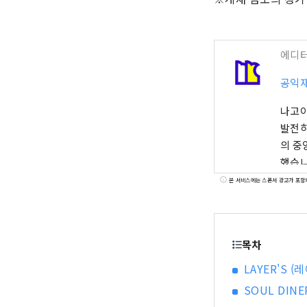
에디
공익재
나고야
발전하
의 중
했습니
차 축
본 서비스에는 스폰서 광고가 포함
등, 
니다.
불리는
목차
니다.
LAYER'S (
SOUL DIN