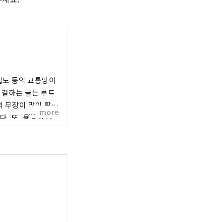
철도 등의 교통망이
연결하는 골든 루트
의 무장이 많이 활약
more
. 또, 용장한 산
 나고야의 화과자
 산업이 발전해 왔습
 「나고야메시」라고
화를 즐길 수 있습
에 꼭 와 주세요.