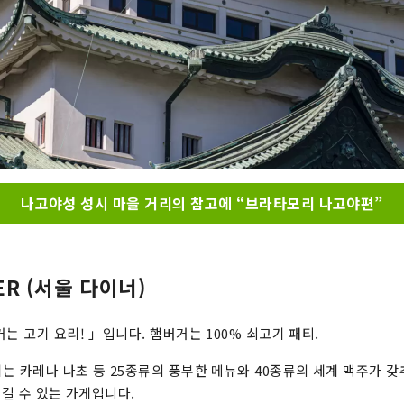
나고야성 성시 마을 거리의 참고에 “브라타모리 나고야편”
ER (서울 다이너)
는 고기 요리! 」입니다. 햄버거는 100% 쇠고기 패티.
는 카레나 나초 등 25종류의 풍부한 메뉴와 40종류의 세계 맥주가 갖
즐길 수 있는 가게입니다.