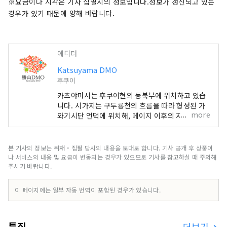
※요금이나 시각은 기사 집필시의 정보입니다.정보가 갱신되고 있는
경우가 있기 때문에 양해 바랍니다.
에디터
Katsuyama DMO
후쿠이
카츠야마시는 후쿠이현의 동북부에 위치하고 있습
니다. 시가지는 구두룡천의 흐름을 따라 형성된 가
more
와기시단 언덕에 위치해, 메이지 이후의 지방산업인
섬유산업을 기간산업으로 한 상공업과, 옛부터 농림
업이 활발한 물과 초록의 풍부한 시골 도시입니다.
당사는 지역과 협동해, 관광 지역 만들기를 실시하
본 기사의 정보는 취재・집필 당시의 내용을 토대로 합니다. 기사 공개 후 상품이
는 DMO(관광 지역 만들기 법인)입니다. 카츠야마
나 서비스의 내용 및 요금이 변동되는 경우가 있으므로 기사를 참고하실 때 주의해
시는 공룡 박물관이나 히라이즈미지 등 매력 넘치는
주시기 바랍니다.
관광 컨텐츠의 보고! 카츠야마를 많은 분들에게 체
감해 주는 가이드 투어나 공룡 박물관의 주차장내에
이 페이지에는 일부 자동 번역이 포함된 경우가 있습니다.
있는 「지오 터미널」, 2020년 6월에 오픈한 「미
치노에키 공룡 계곡 가쓰야마」의 운영 등, 카츠야
마를 방문한 고객 섬세한 서비스를 제공합니다. 또,
특집
더보기