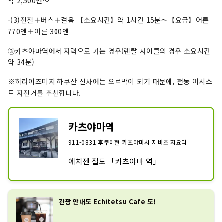
약 2,500엔～
-(3)전철＋버스＋걸음 【소요시간】약 1시간 15분～【요금】어른
770엔＋어른 300엔
➂카츠야마역에서 자력으로 가는 경우(렌탈 사이클의 경우 소요시간
약 34분)
※히라이즈미지 하쿠산 신사에는 오르막이 되기 때문에, 전동 어시스
트 자전거를 추천합니다.
카츠야마역
911-0831 후쿠이현 카츠야마시 지바초 지요다
에치젠 철도 「카츠야마 역」
관광 안내도 Echitetsu Cafe 도!