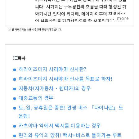
니다. 시가지는 구두룡천의 흐름을 따라 형성된 가
와기시단 언덕에 위치해, 메이지 이후의 지방산업
more
인 섬유산업을 기간산업으로 한 상공업과, 옛부터
농림업이 활발한 물과 초록의 풍부한 시골 도시입
본 서비스에는 스폰서 광고가 포함되어 있습니다.
니다. 당사는 지역과 협동해, 관광 지역 만들기를 실
시하는 DMO(관광 지역 만들기 법인)입니다. 카츠
야마시는 공룡 박물관이나 히라이즈미지 등 매력
넘치는 관광 컨텐츠의 보고! 카츠야마를 많은 분들
목차
에게 체감해 주는 가이드 투어나 공룡 박물관의 주
히라이즈미지 시라야마 신사란?
차장내에 있는 「지오 터미널」, 2020년 6월에 오
히라이즈미지 시라야마 신사를 목표로 하자!
픈한 「미치노에키 공룡 계곡 가쓰야마」의 운영
등, 카츠야마를 방문한 고객 섬세한 서비스를 제공
자동차(자가용차・렌터카)의 경우
합니다. 또, 관광을 축으로 하여 새로운 사업의 창
대중교통의 경우
조에도 적극적으로 도전해, 카츠야마의 거리의 활
성화를 목표로 하고 있습니다.
토, 일, 공휴일은 증편! 관광 버스 「다이나곤」도
운행!
카츠야마 역에서 택시를 이용하는 경우
편리와 유익의 양취! 택시+버스로 돌아가는 루트