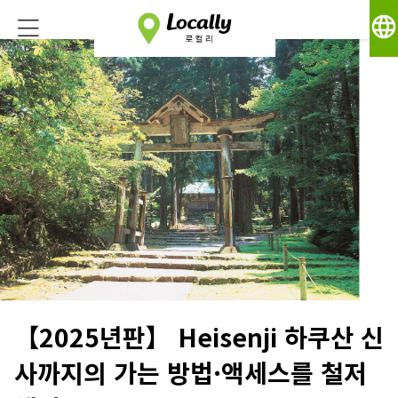
language
【2025년판】 Heisenji 하쿠산 신
사까지의 가는 방법·액세스를 철저