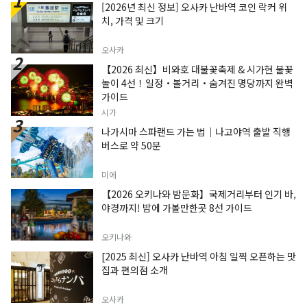
[2026년 최신 정보] 오사카 난바역 코인 락커 위
치, 가격 및 크기
오사카
【2026 최신】비와호 대불꽃축제 & 시가현 불꽃
놀이 4선！일정・볼거리・숨겨진 명당까지 완벽
가이드
시가
나가시마 스파랜드 가는 법｜나고야역 출발 직행
버스로 약 50분
미에
【2026 오키나와 밤문화】국제거리부터 인기 바,
야경까지! 밤에 가볼만한곳 8선 가이드
오키나와
[2025 최신] 오사카 난바역 아침 일찍 오픈하는 맛
집과 편의점 소개
오사카