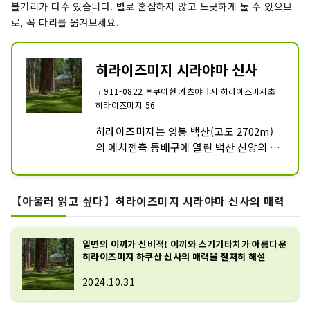
볼거리가 다수 있습니다. 별로 혼잡하지 않고 느긋하게 둘 수 있으므
로, 꼭 다리를 옮겨보세요.
히라이즈미지 시라야마 신사
〒911-0822 후쿠이현 카츠야마시 히라이즈미지초
히라이즈미지 56
히라이즈미지는 영봉 백산(고도 2702m)
의 에치젠측 등배구에 열린 백산 신앙의 거
점 사원으로, 지금부터 1300년 가까이 전, 
타이스미에 의해 열렸다고 전해집니다.

중세에는 호쿠리쿠에서도 유수의 세력을 
【아울러 읽고 싶다】히라이즈미지 시라야마 신사의 매력
갖게 되어 현재의 하쿠산 신사보다 훨씬 광
대한 경내에 수십 개의 당과 사, 수천에 이
르는 보원이 늘어서 있었다고 합니다.

일면의 이끼가 신비적! 이끼와 스기기타치가 아름다운
히라이즈미지 하쿠산 신사의 매력을 철저히 해설
그런데, 텐쇼 2년(1574), 일향일규와의 싸
움으로 전산이 소실해, 왕시의 모습을 전하
2024.10.31
는 것은 거의 잃어버렸습니다.

그러나, 헤세이 원년으로부터 시작된 본격