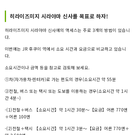
적인 발굴 조사에 의해, 과거의 경내의 유
구가 훌륭하게 남아 있는 것이 판명되었습
히라이즈미지 시라야마 신사를 목표로 하자!
니다. 영화를 담은 중세 헤이즈미 절의 전
용이 지금 조금씩 밝혀지고 있습니다.
히라이즈미지 시라야마 신사에의 액세스는 주로 3개의 방법이 있습니
다.
이번에는 JR 후쿠이 역에서 소요 시간과 요금으로 비교하고 있습니
다.
소요시간이나 금액 등을 참고로 검토해 보세요.
①차(자가용차·렌터카)로 가는 편도의 경우(소요시간 약 55분
②전철, 버스 또는 택시 또는 도보를 이용하는 경우(소요시간 약 1시
간 4분~)
-(1)전철＋버스 【소요시간】약 1시간 30분～【요금】어른 770엔
＋어른 100엔
-(2)전철＋택시 【소요시간】약 1시간 3분～【요금】어른 770엔＋