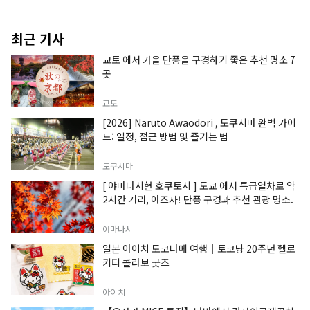
최근 기사
교토 에서 가을 단풍을 구경하기 좋은 추천 명소 7
곳
교토
[2026] Naruto Awaodori , 도쿠시마 완벽 가이
드: 일정, 접근 방법 및 즐기는 법
도쿠시마
[ 야마나시현 호쿠토시 ] 도쿄 에서 특급열차로 약
2시간 거리, 아즈사! 단풍 구경과 추천 관광 명소.
야마나시
일본 아이치 도코나메 여행｜토코냥 20주년 헬로
키티 콜라보 굿즈
아이치