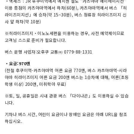
・액세스：JR 후쿠이역에서 에치젠 철도 "카츠야마 에이헤이지선"
이용 종점의 카츠야마역에서 하차(60분), 카츠야마역에서 버스 「히
라이즈미지선」에 승차(약 15~30분), 버스 정류장 히라이즈미지 신
사 앞 하차(약 10분)
※히라이즈미지・이노노세편을 이용하는 경우, 사전 예약제이므로
고객님 스스로 준비가 필요합니다.
버스 운행 사업자:오후쿠 교통㈲ 0779-88-1331
・요금:970엔
(전철 후쿠이역-카츠야마역 어른 요금 770엔, 버스 카츠야마역-시라
야마 히라이즈미지 어른 요금 200엔 버스는 1승차에 대해, 어른(초등
학생 이상) 200엔, 미취학아 무료)
※토, 일, 공휴일은 시내 관광 버스 「다이나곤」도 이용하실 수 있습
니다.
기차나 버스 시간, 어린이 요금이나 장애인 요금은 아래 URL을 참조
하십시오.