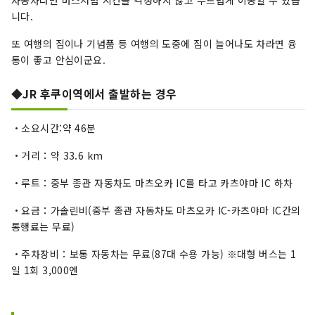
니다.
또 여행의 짐이나 기념품 등 여행의 도중에 짐이 늘어나도 차라면 융
통이 좋고 안심이군요.
◆JR 후쿠이역에서 출발하는 경우
・소요시간:약 46분
・거리：약 33.6 km
・루트：중부 종관 자동차도 마츠오카 IC를 타고 카츠야마 IC 하차
・요금：가솔린비(중부 종관 자동차도 마츠오카 IC-카츠야마 IC간의
통행료는 무료)
・주차장비：보통 자동차는 무료(87대 수용 가능) ※대형 버스는 1
일 1회 3,000엔