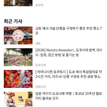
오사카
최근 기사
교토 에서 가을 단풍을 구경하기 좋은 추천 명소 7
곳
교토
[2026] Naruto Awaodori , 도쿠시마 완벽 가이
드: 일정, 접근 방법 및 즐기는 법
도쿠시마
[ 야마나시현 호쿠토시 ] 도쿄 에서 특급열차로 약
2시간 거리, 아즈사! 단풍 구경과 추천 관광 명소.
야마나시
일본 아이치 도코나메 여행｜토코냥 20주년 헬로
키티 콜라보 굿즈