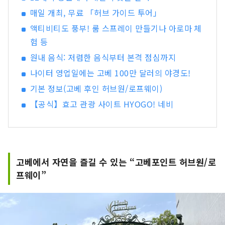
서의 역동적인 소리 등, 마음에 남는 소리를 만날 수
매일 개최, 무료 「허브 가이드 투어」
있습니다. 현내의 허브원이나 식물원에서는 사계절
액티비티도 풍부! 룸 스프레이 만들기나 아로마 체
을 통해서, 허브나 꽃들의 상냥하고 기분 좋은 향기
에 치유됩니다. 자, 「시각・미각・촉각・청각・
험 등
후각」의 오감을 자극하는 새로운 여행을, 효고현
원내 음식: 저렴한 음식부터 본격 점심까지
에서 즐겨 주세요.
나이터 영업일에는 고베 100만 달러의 야경도!
기본 정보(고베 후인 허브원/로프웨이)
【공식】효고 관광 사이트 HYOGO! 네비
고베에서 자연을 즐길 수 있는 “고베포인트 허브원/로
프웨이”