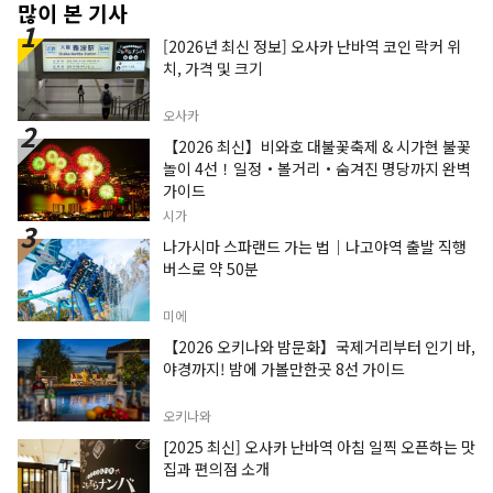
많이 본 기사
[2026년 최신 정보] 오사카 난바역 코인 락커 위
치, 가격 및 크기
오사카
【2026 최신】비와호 대불꽃축제 & 시가현 불꽃
놀이 4선！일정・볼거리・숨겨진 명당까지 완벽
가이드
시가
나가시마 스파랜드 가는 법｜나고야역 출발 직행
버스로 약 50분
미에
【2026 오키나와 밤문화】국제거리부터 인기 바,
야경까지! 밤에 가볼만한곳 8선 가이드
오키나와
[2025 최신] 오사카 난바역 아침 일찍 오픈하는 맛
집과 편의점 소개