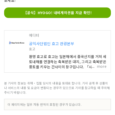
보세요!
【공식】HYOGO! 내비게이션을 지금 확인!
에디터
공익사단법인 효고 관광본부
효고
환영 효고로 효고는 일본해에서 중국산지를 거쳐 세
토내해를 연결하는 축복받은 대지, 그리고 축복받은
more
풍토를 키우는 간사이의 창구입니다. 「사쿠라 명소
100선」에 선정된 세계 유산의 히메지성, 롯코산에
서 보는 대 파노라마의 야경 등, 눈을 빼앗기는 절경
이 많이 있습니다. 세계적으로 유명한 고베 브랜드,
본 기사의 정보는 취재・집필 당시의 내용을 토대로 합니다. 기사 공개 후 상품이
일본을 대표하는 쇠고기로 타지마규의 대명사
나 서비스의 내용 및 요금이 변동되는 경우가 있으므로 기사를 참고하실 때 주의해
「KOBE BEEF」, 술쌀 「효고 야마다 금」은 혀
주시기 바랍니다.
가 놀라운 일품입니다. 명탕, 아리마 온천이나 많은
문학 작품에도 등장하는 기노사키 온천. 대자연에
이 페이지에는 일부 자동 번역이 포함된 경우가 있습니다.
싸여 마음도 몸도 릴렉스 할 수 있습니다. 아와지시
마·나루토의 우즈시오의 뇌명과 같이 울리는 소리,