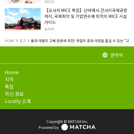
아이치
【오사카 MICE 특집】난바에서 간사이국제공항
까지, 국제회의 및 기업연수에 최적의 MICE 시설
가이드
오사카
HOME
효고
봄과 여름의 고베 관광에 추천! 계절의 꽃과 야경을 즐길 수 있는 “고베
한국어
language
Home
지역
특집
최신 정보
Locally 소개
Copyright © MATCHA Inc.
Powered by