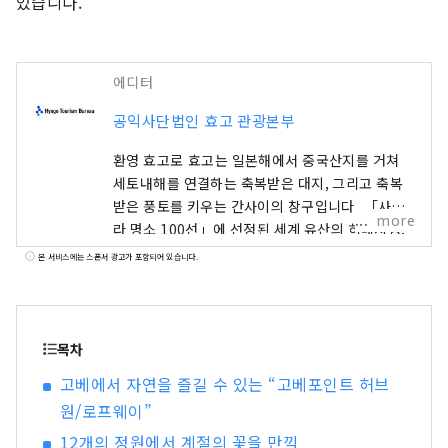
있습니다.
에디터
공익사단법인 효고 관광본부
환영 효고로 효고는 일본해에서 중국산지를 거쳐
세토내해를 연결하는 축복받은 대지, 그리고 축복
받은 풍토를 키우는 간사이의 창구입니다. 「사쿠
more
라 명소 100선」에 선정된 세계 유산의 히메지성,
롯코산에서 보는 대 파노라마의 야경 등, 눈을 빼앗
본 서비스에는 스폰서 광고가 포함되어 있습니다.
기는 절경이 많이 있습니다. 세계적으로 유명한 고
베 브랜드, 일본을 대표하는 쇠고기로 타지마규의
대명사 「KOBE BEEF」, 술쌀 「효고 야마다
금」은 혀가 놀라운 일품입니다. 명탕, 아리마 온천
목차
이나 많은 문학 작품에도 등장하는 기노사키 온천.
고베에서 자연을 즐길 수 있는 “고베포인트 허브
대자연에 싸여 마음도 몸도 릴렉스 할 수 있습니다.
원/로프웨이”
아와지시마·나루토의 우즈시오의 뇌명과 같이 울
리는 소리, 여름에 각지에서 개최되는 불꽃놀이에
12개의 정원에서 계절의 꽃을 만끽