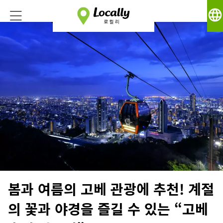
language
봄과 여름의 고베 관광에 추천! 계절
의 꽃과 야경을 즐길 수 있는 “고베