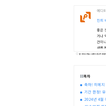
에디
진희 
좋은 
거나 
건이나
새롭게
남을 
본 서비스에는 스폰서 광고가 포함
과 효
목차
축하! 히메지 
기간 한정! 
2024년 4