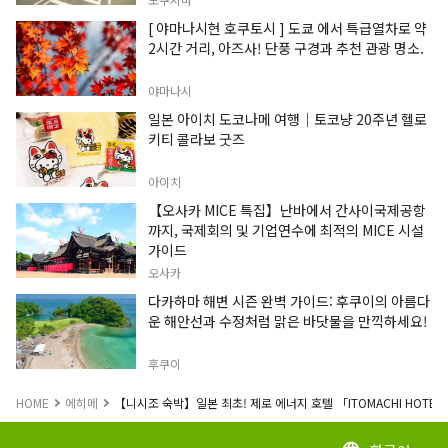
[ 야마나시현 호쿠토시 ] 도쿄 에서 특급열차로 약
2시간 거리, 아즈사! 단풍 구경과 추천 관광 명소.
야마나시
일본 아이치 도코나메 여행｜토코냥 20주년 헬로
키티 콜라보 굿즈
아이치
【오사카 MICE 특집】난바에서 간사이국제공항
까지, 국제회의 및 기업연수에 최적의 MICE 시설
가이드
오사카
다카하마 해변 시즌 완벽 가이드: 후쿠이의 아름다
운 해안선과 수정처럼 맑은 바닷물을 만끽하세요!
후쿠이
HOME
에히메
【니시조 숙박】일본 최초! 제로 에너지 호텔 「ITOMACHI HOTEL