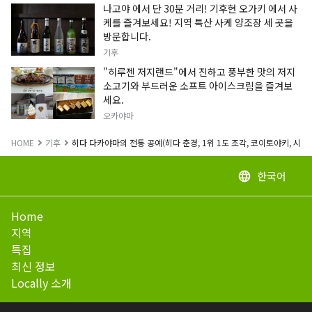
나고야 에서 단 30분 거리! 기후현 오가키 에서 사
케를 즐겨보세요! 지역 특산 사케 양조장 세 곳을
방문합니다.
기후
"히루젠 저지랜드"에서 진하고 풍부한 맛의 저지
소고기와 부드러운 소프트 아이스크림을 즐겨보
세요.
오카야마
HOME
기후
히다 다카야마의 전통 공예(히다 춘경, 1위 1도 조각, 코이토야키, 시부
한국어
language
Home
지역
특집
최신 정보
Locally 소개