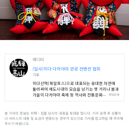
에디터
(일사)히다·다카야마 관광 컨벤션 협회
기후
히다산맥(북알프스)으로 대표되는 웅대한 자연에
둘러싸여 에도시대의 모습을 남기는 옛 거리나 봄과
more
가을의 다카야마 축제 등 역사와 전통문화가 숨쉬는
마을 「히다타카야마」. 히다 타카야마 온천과 오쿠
히다 온천 마을 등의 온천과 히다 쇠고기와 일본 술
등의 음식도 충실합니다. 특히 봄과 가을에 행해지
본 기사의 정보는 취재・집필 당시의 내용을 토대로 합니다. 기사 공개 후 상품이
는 다카야마 축제는 현란 호화로운 포장마차(산차)
나 서비스의 내용 및 요금이 변동되는 경우가 있으므로 기사를 참고하실 때 주의해
를 중심으로 정교한 움직임을 보이기 때문에 인형이
주시기 바랍니다.