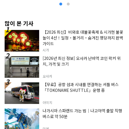
많이 본 기사
【2026 최신】비와호 대불꽃축제 & 시가현 불꽃
놀이 4선！일정・볼거리・숨겨진 명당까지 완벽
가이드
시가
[2026년 최신 정보] 오사카 난바역 코인 락커 위
치, 가격 및 크기
오사카
【무료】공항 섬과 시내를 연결하는 셔틀 버스
「TOKONAME SHUTTLE」운행 중
아이치
나가시마 스파랜드 가는 법｜나고야역 출발 직행
버스로 약 50분
미에