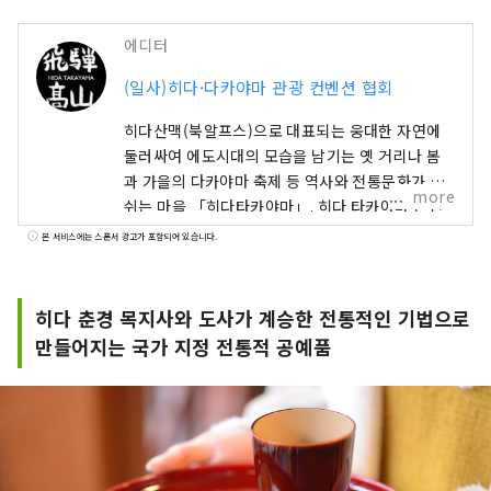
에디터
(일사)히다·다카야마 관광 컨벤션 협회
히다산맥(북알프스)으로 대표되는 웅대한 자연에
둘러싸여 에도시대의 모습을 남기는 옛 거리나 봄
과 가을의 다카야마 축제 등 역사와 전통문화가 숨
more
쉬는 마을 「히다타카야마」. 히다 타카야마 온천
과 오쿠 히다 온천 마을 등의 온천과 히다 쇠고기와
본 서비스에는 스폰서 광고가 포함되어 있습니다.
일본 술 등의 음식도 충실합니다. 특히 봄과 가을에
행해지는 다카야마 축제는 현란 호화로운 포장마차
(산차)를 중심으로 정교한 움직임을 보이기 때문에
히다 춘경 목지사와 도사가 계승한 전통적인 기법으로
인형이나 그림 두루마리의 재현과 같은 축제 행렬
만들어지는 국가 지정 전통적 공예품
이 특징으로 국내외보다 많은 분들이 구경에 방문
합니다. 도쿄에서는 약 6시간, 오사카에서는 약 4
시간의 길입니다. 주위에는 시라카와고와 가미코
치, 가나자와 등 일본 유수의 관광지가 있어 히다 타
카야마를 중심으로 다양한 토지에 방문할 수 있습
니다. 구미형 호텔과 전통적인 여관, 가정적인 민박