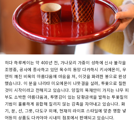
과 장기 체류를 향한 호스텔 등 다양한 종류의 숙박
시설이 혼재하고 있어, 이용자의 수요에 응할 수 있
는 용량이 있습니다. 자연·역사·전통·문화·미식,
다양한 분야에 종사하는 히다의 사람들은 소박하고
따뜻하고, 방문하는 사람들을 진심으로 대접합니
다.
히다 하루케이는 약 400년 전, 가나모리 가중이 성하에 신사 불각을
조영중, 공사에 종사하고 있던 목수의 동양 다카하시 키사에몬이, 우
연히 깨진 비목의 아름다움에 마음을 쳐, 이것을 화려한 봉으로 완성
했습니다. 이 분을 나리타 미오에몬이 나뭇결을 살려, 투옻으로 칠한
것이 시작이라고 전해지고 있습니다. 양질의 목재만이 가지는 나무 피
부도 소박한 아름다움과, 투명감이 있는 담황금색을 발하는 투옻칠의
기법이 훌륭하게 융합해 질리지 않는 감촉을 자아내고 있습니다. 화
기, 분, 선, 그릇, 다도구 외에, 현재의 라이프 스타일에 맞춘 명함 넣
어등의 상품도 다카야마 시내의 점포에서 판매되고 있습니다.