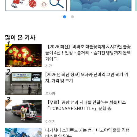
많이 본 기사
【2026 최신】비와호 대불꽃축제 & 시가현 불꽃
놀이 4선！일정・볼거리・숨겨진 명당까지 완벽
가이드
시가
[2026년 최신 정보] 오사카 난바역 코인 락커 위
치, 가격 및 크기
오사카
【무료】공항 섬과 시내를 연결하는 셔틀 버스
「TOKONAME SHUTTLE」운행 중
아이치
나가시마 스파랜드 가는 법｜나고야역 출발 직행
버스로 약 50분