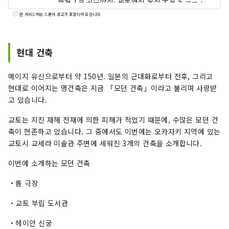
특별 1일 코스까지, 교토에서 잊지 못할 추억을 만
들 수 있도록 모든 요청을 수용합니다. 신사, 사찰,
본 서비스에는 스폰서 광고가 포함되어 있습니다.
정원, 현대 건축, 음식 문화, 전통 공연 예술 등을 배
우고 체험할 수 있는 기회를 제공하며, 최고의 추억
을 만들어 줄 현지인들과의 만남도 함께합니다. 가
현대 건축
이드 투어 외에도, 특별한 장소를 활용한 이벤트부
터 계절에 따라 교토 문화를 만끽할 수 있는 플랜까
메이지 유신으로부터 약 150년. 일본의 근대화로부터 전후, 그리고
지 특별한 경험을 제공합니다.
현대로 이어지는 명건축은 지금 「모던 건축」이라고 불리며 사랑받
고 있습니다.
교토는 지진 재해 전재에 의한 피해가 적었기 때문에, 수많은 모던 건
축이 현존하고 있습니다. 그 중에서도 이번에는 오카자키 지역에 있는
교토시 교세라 미술관 주변에 세워진 3개의 건축을 소개합니다.
이번에 소개하는 모던 건축
・롬 극장
・교토 부립 도서관
・헤이안 신궁