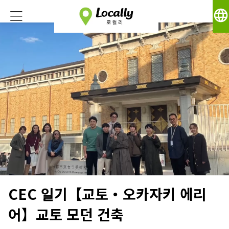
language
CEC 일기【교토・오카자키 에리
어】교토 모던 건축