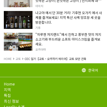
짓하는 고양이( 손짓하는 고양이 ) 전시회에 대한
정보입니다.
아이치
나고야 에서 단 30분 거리! 기후현 오가키 에서 사
케를 즐겨보세요! 지역 특산 사케 양조장 세 곳을
방문합니다.
기후
"히루젠 저지랜드"에서 진하고 풍부한 맛의 저지
소고기와 부드러운 소프트 아이스크림을 즐겨보
세요.
오카야마
HOME
교토
CEC 일기【교토・오카자키 에리어】교토 모던 건축
한국어
language
Home
지역
특집
최신 정보
Locally 소개