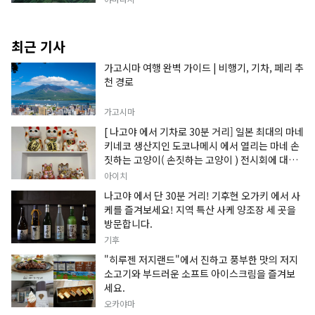
최근 기사
가고시마 여행 완벽 가이드 | 비행기, 기차, 페리 추
천 경로
가고시마
[ 나고야 에서 기차로 30분 거리] 일본 최대의 마네
키네코 생산지인 도코나메시 에서 열리는 마네 손
짓하는 고양이( 손짓하는 고양이 ) 전시회에 대한
정보입니다.
아이치
나고야 에서 단 30분 거리! 기후현 오가키 에서 사
케를 즐겨보세요! 지역 특산 사케 양조장 세 곳을
방문합니다.
기후
"히루젠 저지랜드"에서 진하고 풍부한 맛의 저지
소고기와 부드러운 소프트 아이스크림을 즐겨보
세요.
오카야마