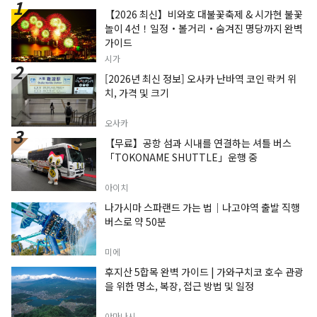
【2026 최신】비와호 대불꽃축제 & 시가현 불꽃
놀이 4선！일정・볼거리・숨겨진 명당까지 완벽
가이드
시가
[2026년 최신 정보] 오사카 난바역 코인 락커 위
치, 가격 및 크기
오사카
【무료】공항 섬과 시내를 연결하는 셔틀 버스
「TOKONAME SHUTTLE」운행 중
아이치
나가시마 스파랜드 가는 법｜나고야역 출발 직행
버스로 약 50분
미에
후지산 5합목 완벽 가이드 | 가와구치코 호수 관광
을 위한 명소, 복장, 접근 방법 및 일정
야마나시