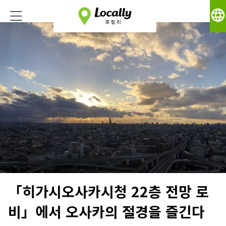
language
「히가시오사카시청 22층 전망 로
비」에서 오사카의 절경을 즐긴다