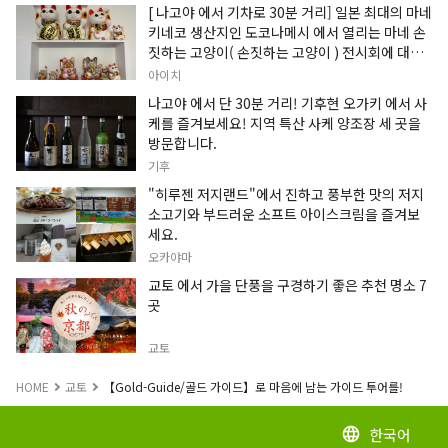
[ 나고야 에서 기차로 30분 거리] 일본 최대의 마네
키네코 생산지인 도코나메시 에서 열리는 마네 손
짓하는 고양이( 손짓하는 고양이 ) 전시회에 대한
정보입니다.
아이치
나고야 에서 단 30분 거리! 기후현 오가키 에서 사
케를 즐겨보세요! 지역 특산 사케 양조장 세 곳을
방문합니다.
기후
"히루젠 저지랜드"에서 진하고 풍부한 맛의 저지
소고기와 부드러운 소프트 아이스크림을 즐겨보
세요.
오카야마
교토 에서 가을 단풍을 구경하기 좋은 추천 명소 7
곳
교토
HOME
교토
【Gold-Guide/골드 가이드】로 마음에 남는 가이드 투어를!
한국어
language