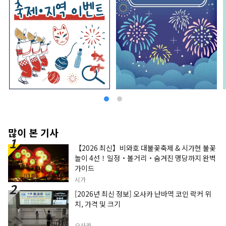
많이 본 기사
【2026 최신】비와호 대불꽃축제 & 시가현 불꽃
놀이 4선！일정・볼거리・숨겨진 명당까지 완벽
가이드
시가
[2026년 최신 정보] 오사카 난바역 코인 락커 위
치, 가격 및 크기
오사카