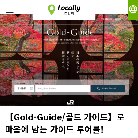
language
【Gold-Guide/골드 가이드】로
마음에 남는 가이드 투어를!