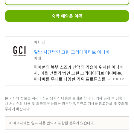
온기 넘치는 캐빈, 대자연과 일체화한 노르
디스크 텐트에서 최고의 글램핑 체험.
숙박 예약은 이쪽
에디터
일반 사단법인 그린 크리에이티브 이나베
미에
미에현의 북부 스즈카 산맥의 기슭에 위치한 이나베
시. 마을 만들기 법인 그린 크리에이티브 이나베는,
more
이나베를 무대로 다양한 기획 프로듀스를 실시하고
있습니다. 마을 만들기를 통해 연결된, 냄비에 사는
사람들. 산기슭의 아름다운 자연과 다양한 날들의
전망. 이 지역 특유의 음식과 체험, 우리 마을의 매력
본 기사의 정보는 취재・집필 당시의 내용을 토대로 합니다. 기사 공개 후 상품이
을 코디해 여러분께 전해드립니다. 당신의 이나베
나 서비스의 내용 및 요금이 변동되는 경우가 있으므로 기사를 참고하실 때 주의해
여행이 더욱 풍요로울 수 있도록 도와드립니다.
주시기 바랍니다.
이 페이지에는 일부 자동 번역이 포함된 경우가 있습니다.