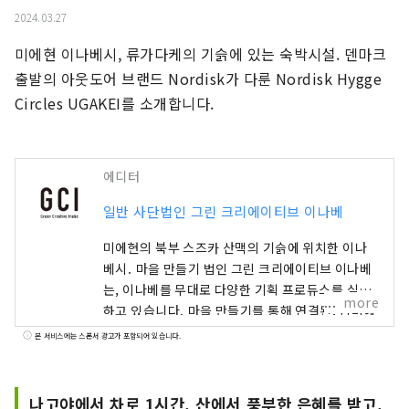
2024.03.27
미에현 이나베시, 류가다케의 기슭에 있는 숙박시설. 덴마크 
출발의 아웃도어 브랜드 Nordisk가 다룬 Nordisk Hygge 
Circles UGAKEI를 소개합니다.
에디터
일반 사단법인 그린 크리에이티브 이나베
미에현의 북부 스즈카 산맥의 기슭에 위치한 이나
베시. 마을 만들기 법인 그린 크리에이티브 이나베
는, 이나베를 무대로 다양한 기획 프로듀스를 실시
more
하고 있습니다. 마을 만들기를 통해 연결된, 냄비에
사는 사람들. 산기슭의 아름다운 자연과 다양한 날
본 서비스에는 스폰서 광고가 포함되어 있습니다.
들의 전망. 이 지역 특유의 음식과 체험, 우리 마을
의 매력을 코디해 여러분께 전해드립니다. 당신의
이나베 여행이 더욱 풍요로울 수 있도록 도와드립
나고야에서 차로 1시간. 산에서 풍부한 은혜를 받고.