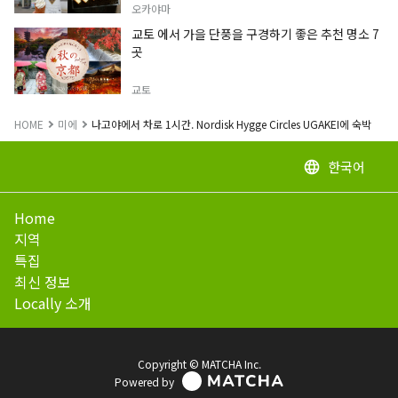
오카야마
교토 에서 가을 단풍을 구경하기 좋은 추천 명소 7
곳
교토
HOME
미에
나고야에서 차로 1시간. Nordisk Hygge Circles UGAKEI에 숙박
한국어
language
Home
지역
특집
최신 정보
Locally 소개
Copyright © MATCHA Inc.
Powered by