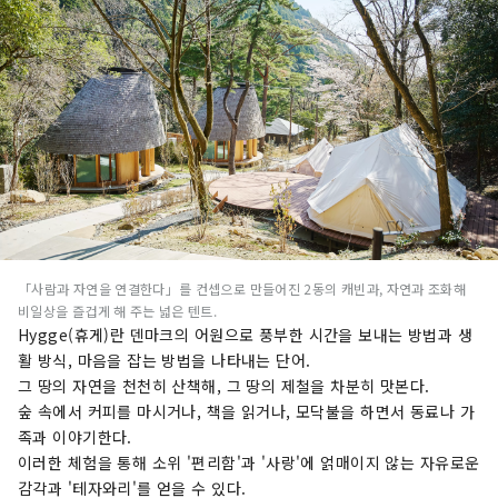
「사람과 자연을 연결한다」를 컨셉으로 만들어진 2동의 캐빈과, 자연과 조화해
비일상을 즐겁게 해 주는 넓은 텐트.
Hygge(휴게)란 덴마크의 어원으로 풍부한 시간을 보내는 방법과 생
활 방식, 마음을 잡는 방법을 나타내는 단어.
그 땅의 자연을 천천히 산책해, 그 땅의 제철을 차분히 맛본다.
숲 속에서 커피를 마시거나, 책을 읽거나, 모닥불을 하면서 동료나 가
족과 이야기한다.
이러한 체험을 통해 소위 '편리함'과 '사랑'에 얽매이지 않는 자유로운
감각과 '테자와리'를 얻을 수 있다.