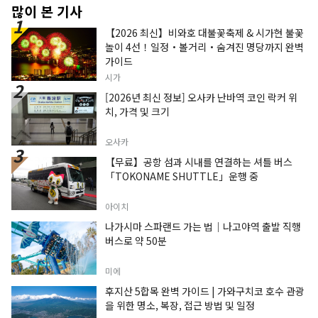
많이 본 기사
【2026 최신】비와호 대불꽃축제 & 시가현 불꽃
놀이 4선！일정・볼거리・숨겨진 명당까지 완벽
가이드
시가
[2026년 최신 정보] 오사카 난바역 코인 락커 위
치, 가격 및 크기
오사카
【무료】공항 섬과 시내를 연결하는 셔틀 버스
「TOKONAME SHUTTLE」운행 중
아이치
나가시마 스파랜드 가는 법｜나고야역 출발 직행
버스로 약 50분
미에
후지산 5합목 완벽 가이드 | 가와구치코 호수 관광
을 위한 명소, 복장, 접근 방법 및 일정