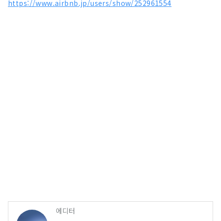
https://www.airbnb.jp/users/show/252961554
에디터