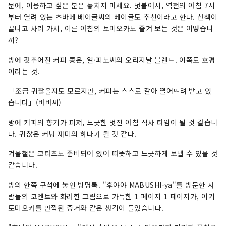
문에, 이용하고 싶은 분은 놓치지 마세요. 덧붙여서, 역전의 아침 7시
부터 열려 있는 츠바메 베이글씨의 베이글도 추천이라고 한다. 산책이
끝나고 사러 가서, 이른 아침의 토미오카도 즐겨 보는 것은 어떻습니
까?
방에 갖추어진 커피 콩은, 일·피노씨의 오리지날 블렌드. 이쪽도 호평
이라는 것.
「조금 귀찮을지도 모르지만, 커피는 스스로 갈아 떨어뜨려 받고 있
습니다」(바바씨)
방에 커피의 향기가 퍼져, 느긋한 멋진 아침 식사 타임이 될 것 같습니
다. 귀찮은 커녕 재미의 하나가 될 것 같다.
겨울철은 코타츠도 준비되어 있어 따뜻하고 느긋하게 보낼 수 있을 것
같습니다.
방의 한쪽 구석에 놓인 방명록. "후야야 MABUSHI-ya"를 방문한 사
람들의 코멘트와 화려한 그림으로 가득한 1 페이지 1 페이지가, 여기
토미오카를 만끽된 증거와 같은 생각이 들었습니다.