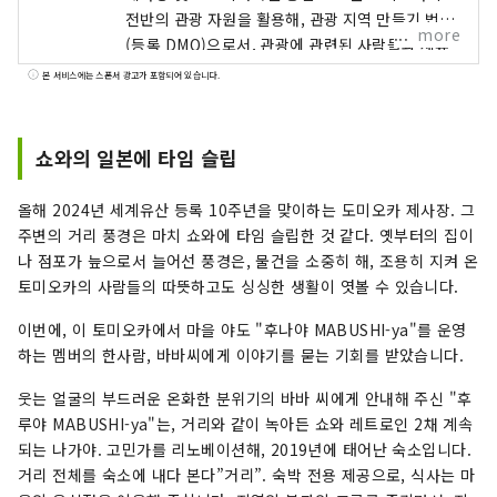
전반의 관광 자원을 활용해, 관광 지역 만들기 법인
more
(등록 DMO)으로서, 관광에 관련된 사람들과 제휴
해 “벌 수 있는 관광 「지역 만들기」를 추진하고
본 서비스에는 스폰서 광고가 포함되어 있습니다.
관광 진흥을 도모함으로써, 교류 인구의 증가 및 지
역 경제의 발전에 기여하는 것을 목적으로 한다.
쇼와의 일본에 타임 슬립
올해 2024년 세계유산 등록 10주년을 맞이하는 도미오카 제사장. 그
주변의 거리 풍경은 마치 쇼와에 타임 슬립한 것 같다. 옛부터의 집이
나 점포가 늪으로서 늘어선 풍경은, 물건을 소중히 해, 조용히 지켜 온
토미오카의 사람들의 따뜻하고도 싱싱한 생활이 엿볼 수 있습니다.
이번에, 이 토미오카에서 마을 야도 "후나야 MABUSHI-ya"를 운영
하는 멤버의 한사람, 바바씨에게 이야기를 묻는 기회를 받았습니다.
웃는 얼굴의 부드러운 온화한 분위기의 바바 씨에게 안내해 주신 "후
루야 MABUSHI-ya"는, 거리와 같이 녹아든 쇼와 레트로인 2채 계속
되는 나가야. 고민가를 리노베이션해, 2019년에 태어난 숙소입니다.
거리 전체를 숙소에 내다 본다”거리”. 숙박 전용 제공으로, 식사는 마