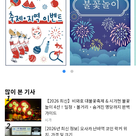
많이 본 기사
【2026 최신】비와호 대불꽃축제 & 시가현 불꽃
놀이 4선！일정・볼거리・숨겨진 명당까지 완벽
가이드
시가
[2026년 최신 정보] 오사카 난바역 코인 락커 위
치, 가격 및 크기