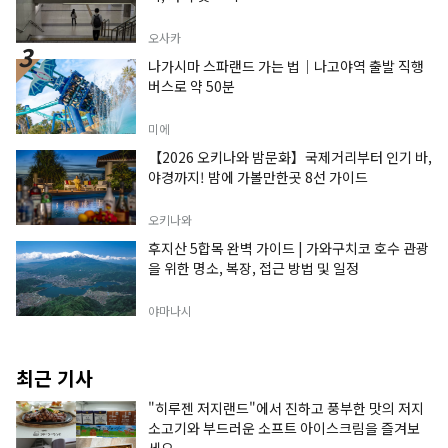
오사카
나가시마 스파랜드 가는 법｜나고야역 출발 직행
버스로 약 50분
미에
【2026 오키나와 밤문화】국제거리부터 인기 바,
야경까지! 밤에 가볼만한곳 8선 가이드
오키나와
후지산 5합목 완벽 가이드 | 가와구치코 호수 관광
을 위한 명소, 복장, 접근 방법 및 일정
야마나시
최근 기사
"히루젠 저지랜드"에서 진하고 풍부한 맛의 저지
소고기와 부드러운 소프트 아이스크림을 즐겨보
세요.