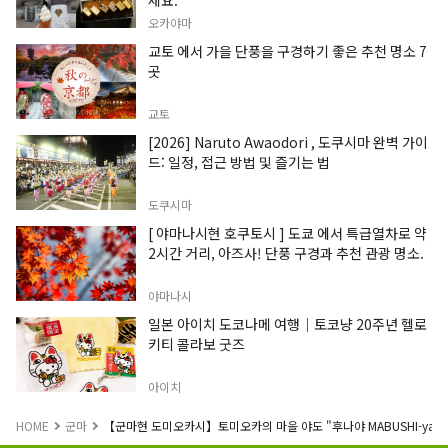
오카야마
교토 에서 가을 단풍을 구경하기 좋은 추천 명소 7
곳
교토
[2026] Naruto Awaodori , 도쿠시마 완벽 가이
드: 일정, 접근 방법 및 즐기는 법
도쿠시마
[ 야마나시현 호쿠토시 ] 도쿄 에서 특급열차로 약
2시간 거리, 아즈사! 단풍 구경과 추천 관광 명소.
야마나시
일본 아이치 도코나메 여행｜토코냥 20주년 헬로
키티 콜라보 굿즈
아이치
HOME
군마
【군마현 도미오카시】토미오카의 마을 야도 "후나야 MABUSHI-ya"