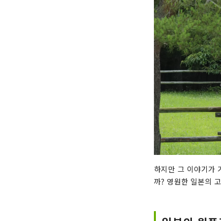
하지만 그 이야기가 
까? 영원한 일본의 