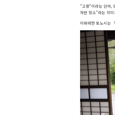
"고향"이라는 단어,
자란 장소"라는 의미
이와테현 토노시는 