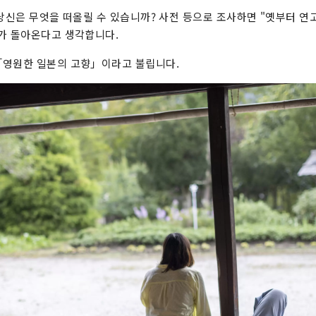
 당신은 무엇을 떠올릴 수 있습니까? 사전 등으로 조사하면 "옛부터 연고
가 돌아온다고 생각합니다.
「영원한 일본의 고향」이라고 불립니다.