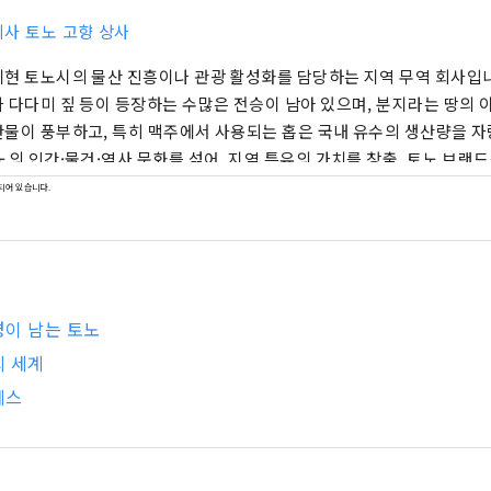
사 토노 고향 상사
현 토노시의 물산 진흥이나 관광 활성화를 담당하는 지역 무역 회사입니
 다다미 짚 등이 등장하는 수많은 전승이 남아 있으며, 분지라는 땅의 
물이 풍부하고, 특히 맥주에서 사용되는 홉은 국내 유수의 생산량을 자
노의 인간·물건·역사 문화를 섞어, 지역 특유의 가치를 창출, 토노 브랜
게 하는 것을 목표로 하고 있습니다.
되어 있습니다.
이 남는 토노
의 세계
세스