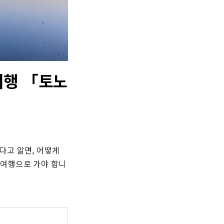
여행 「토노
고 알면, 어떻게 
 여행으로 가야 합니