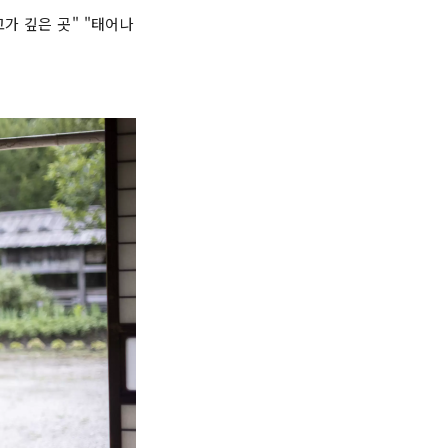
가 깊은 곳" "태어나