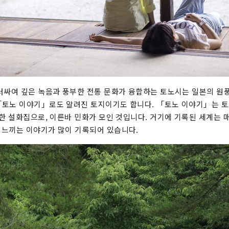
러싸여 깊은 녹음과 풍부한 전통 문화가 융합하는 토노시는 일본의 원풍
「토노 이야기」로도 알려진 토지이기도 합니다. 「토노 이야기」는 토
록한 설화집으로, 이른바 민화가 모인 것입니다. 거기에 기록된 세계는 
느끼는 이야기가 많이 기록되어 있습니다.