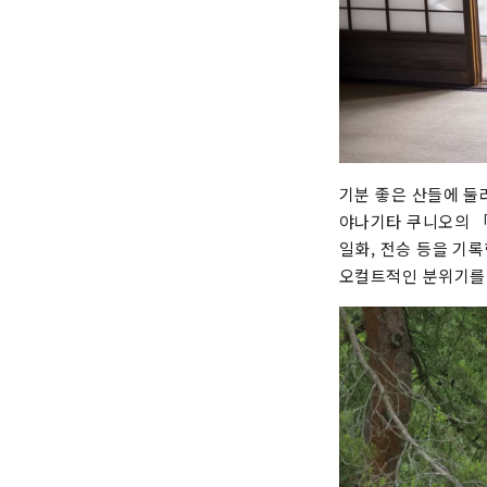
기분 좋은 산들에 둘
야나기타 쿠니오의 
일화, 전승 등을 기
오컬트적인 분위기를 