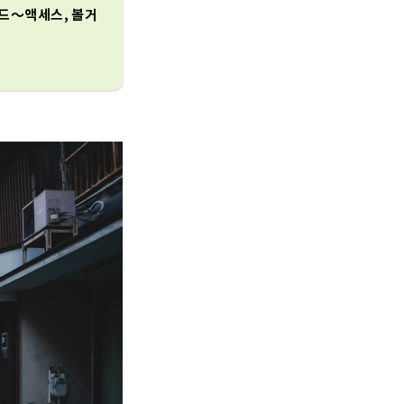
드～액세스, 볼거