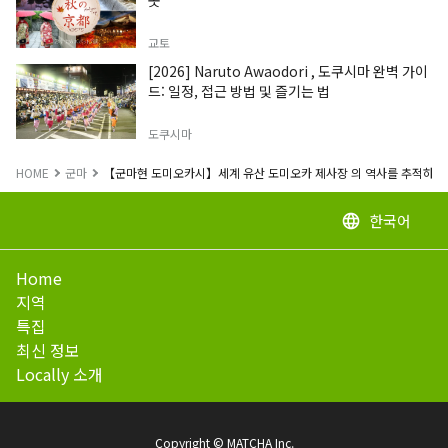
곳
교토
[2026] Naruto Awaodori , 도쿠시마 완벽 가이
드: 일정, 접근 방법 및 즐기는 법
도쿠시마
HOME
군마
【군마현 도미오카시】세계 유산 도미오카 제사장 의 역사를 추적하면 
한국어
language
Home
지역
특집
최신 정보
Locally 소개
Copyright © MATCHA Inc.