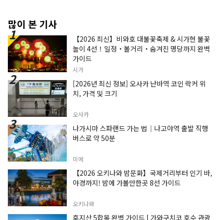
많이 본 기사
【2026 최신】비와호 대불꽃축제 & 시가현 불꽃
놀이 4선！일정・볼거리・숨겨진 명당까지 완벽
가이드
시가
[2026년 최신 정보] 오사카 난바역 코인 락커 위
치, 가격 및 크기
오사카
나가시마 스파랜드 가는 법｜나고야역 출발 직행
버스로 약 50분
미에
【2026 오키나와 밤문화】국제거리부터 인기 바,
야경까지! 밤에 가볼만한곳 8선 가이드
오키나와
후지산 5합목 완벽 가이드 | 가와구치코 호수 관광